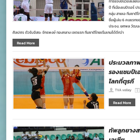
การแข่งขันวอลเลย์บอล
ปี ที่เมืองเนปิดอร์ 
กลุ่ม สายเอ ทีมชาติ
ชื่อผู้เล่น 6 คนแรก
ประจง, ยศพล วัฒนะ,
ศิลปศร ตัวรับอิสระ จักรพงษ์ ทองกลาง เซตแรก ทีมชาติไทยเริ่มเกมได้ดีกว่า
Read More
ประมวลภาพ
รองแชมป์เอเ
โลกที่ตุรกี
TVA volley
Read More
ทัพลูกยาง
เอเชีย