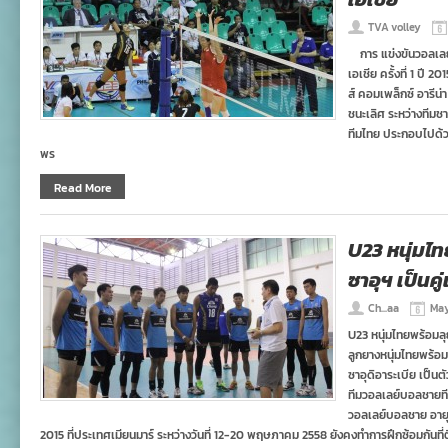
TVA volley
การ แข่งขันวอลเลย์บ
เอเชีย ครั้งที่ 1 ปี
ส์ คอมเพล็กซ์ อารีน่
ชนะเลิศ ระหว่างทีมช
ทีมไทย ประกอบไปด้ว
พร
Read More
U23 หนุ่มไ
ซาอุฯ เป็นคู่
Ch...aa
May
U23 หนุ่มไทยพร้อมลุยเ
ลูกยางหนุ่มไทยพร้อ
ซาอุดิอาระเบีย เป็น
ทีมวอลเลย์บอลชายทีม
วอลเลย์บอลชาย อายุไม่
2015 ที่ประเทศเมียนมาร์ ระหว่างวันที่ 12-20 พฤษภาคม 2558 ยังคงทำการฝึกซ้อมกันที