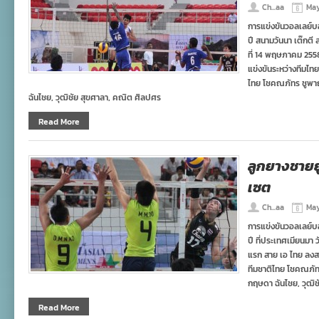
Ch...aa
May
การแข่งขันวอลเลย์บอล
ปี สนามวันนา เต๊กตี 
ที่ 14 พฤษภาคม 255
แข่งขันระหว่างทีมไท
ไทย โชคณภัทร ชูพาณ
ฉันไชย, วุฒิชัย สุขศาลา, คณิต ศิลปศร
Read More
ลูกยางชายย
เซต
Ch...aa
May
การแข่งขันวอลเลย์บอล
ปี ที่ประเทศเมียนมา
แรก สาย เอ ไทย ลงส
ทีมชาติไทย โชคณภัท
กฤษดา ฉันไชย, วุฒิช
Read More