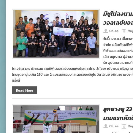
มิซูโน่ลงน
วอลเลย์บอล
Ch...aa
May
วันนี้(12พ.ค.) เมื่อเว
จำกัด ผลิตภัณฑ์กีฬา
กีฬาวอลเลย์บอลแห่ง
เลิศ มนูญผล ผู้อำนว
รัช อุปนายกสมาคมกี
โตเจริญ เลขาธิการสมาคมกีฬาวอลเลย์บอลแห่งประเทศไทย ,โค้ชยะ ณัฐพนธ์ ศรีสมุทร
ไทยชุดอายุไม่เกิน 23ปี และ 2 แบรนด์แอมบาสเดอร์ของมิซูโน่ วิลาวัณย์ อภิญญาพงษ์ กั
ครั้งนี้
Read More
ลูกยางยู 23
เกมแรกศึกช
Ch...aa
May