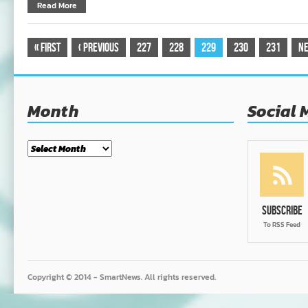
Read More
«
First
‹
Previous
227
228
229
230
231
N
Month
Social 
Month
Subscribe
To RSS Feed
Copyright © 2014 - SmartNews. All rights reserved.