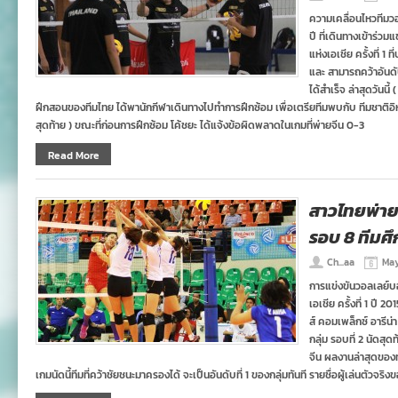
ความเคลื่อนไหวทีมวอ
ปี ที่เดินทางเข้าร่
แห่งเอเชีย ครั้งที่ 1 
และ สามารถคว้าอันดั
ได้สำเร็จ ล่าสุดวันนี
ฝึกสอนของทีมไทย ได้พานักกีฬาเดินทางไปทำการฝึกซ้อม เพื่อเตรียทีมพบกับ ทีมชาติอิ
สุดท้าย ) ขณะที่ก่อนการฝึกซ้อม โค้ชยะ ได้แจ้งข้อผิดพลาดในเกมที่พ่ายจีน 0-3
Read More
สาวไทยพ่าย
รอบ 8 ทีมศ
Ch...aa
May
การแข่งขันวอลเลย์บอ
เอเชีย ครั้งที่ 1 ปี
ส์ คอมเพล็กซ์ อารีน
กลุ่ม รอบที่ 2 นัดสุ
จีน ผลงานล่าสุดของทั
เกมนัดนี้ทีมที่คว้าชัยชนะมาครองได้ จะเป็นอันดับที่ 1 ของกลุ่มทันที รายชื่อผู้เล่นตัวจริ