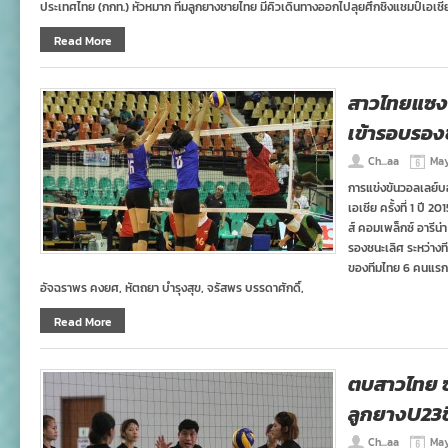
ประเทศไทย (กกท.) หัวหมาก ทีมลูกยางชายไทย มีคิวเดินทางออกไปลุยศึกชิงแชมป์เอเชีย 
Read More
สาวไทยแซงชน
เข้ารอบรองช
Ch...aa
May
การแข่งขันวอลเลย์บอ
เอเชีย ครั้งที่ 1 ปี
ส์ คอมเพล็กซ์ อารีน
รองชนะเลิศ ระหว่างที
ของทีมไทย 6 คนแรก 
อัจฉราพร คงยศ, หัตถยา บำรุงสุข, จรัสพร บรรดาศักดิ์,
Read More
ตบสาวไทย ซ้อ
ลูกยางU23ช
Ch...aa
May