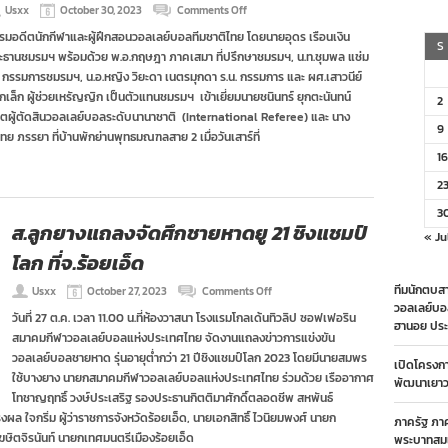
on
Usxx
October 30, 2023
Comments Off
ชมรม
รมอดีตนักกีฬาและผู้ฝึกสอนวอลเลย์บอลทีมชาติไทย โดยนายอุดร เรือนเงิน
อดีต
S
ะธานชมรมฯ พร้อมด้วย พ.อ.กฤษฎา ภาคเสมา ที่ปรึกษาชมรมฯ, น.ท.ชุมพล แช่ม
ลูก
ยาง
่น กรรมการชมรมฯ, น.อ.หญิง วิยะดา เนตรมุกดา ร.น. กรรมการ และ ผศ.เสาวนีย์
ทีม
กเล็ก ผู้ช่วยเหรัญญิก เป็นตัวแทนชมรมฯ เข้าเยี่ยมนายชนินทร์ ยุกตะนันทน์
2
ชาติ
ีตผู้ตัดสินวอลเลย์บอลระดับนานาชาติ (International Referee) และ นาง
เยี่ยม
9
ย ภรรยา ที่บ้านพักย่านพุทธมณฑลสาย 2 เมื่อวันเสาร์ที่
ผู้
ตัดสิน
16
อินเตอร์
คน
2
แรก
3
ของ
ส.ลูกยางแถลงจัดศึกชายหาดยู 21 ชิงแชมป์
ไทย
« Ju
และ
โลก ที่จ.ร้อยเอ็ด
นัก
ตบ
on
ทีมนักตบสา
Usxx
October 27, 2023
Comments Off
เซียพ
ส.ลูก
วอลเลย์บอ
เกมส์
วันที่ 27 ต.ค. เวลา 11.00 น.ที่ห้องวาสนา โรงแรมโกลเด้นทิวลิป ซอฟเฟอริน
ยาง
ฮานอย ประ
สมาคมกีฬาวอลเลย์บอลแห่งประเทศไทย จัดงานแถลงข่าวการแข่งขัน
แถลง
จัด
วอลเลย์บอลชายหาด รุ่นอายุต่ำกว่า 21 ปีชิงแชมป์โลก 2023 โดยมีนายสมพร
เปิดโครงก
ศึก
ใช้บางยาง นายกสมาคมกีฬาวอลเลย์บอลแห่งประเทศไทย ร่วมด้วย เรืออากาศ
พัฒนาเยาวช
ชายหาด
โทชาญฤทธิ์ วงษ์ประเสริฐ รองประธานกิตติมาศักดิ์ตลอดชีพ สหพันธ์
ยู
ผล ใจกริ่ม ผู้ว่าราชการจังหวัดร้อยเอ็ด, นายเอกสิทธิ์ ไวนิยมพงศ์ นายก
21
ภาครัฐ ภา
ชิง
ฆษิตจิรนันท์ นายกเทศมนตรีเมืองร้อยเอ็ด
พระบาทสมเ