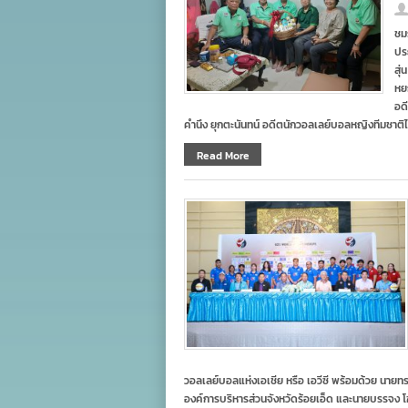
ชม
ปร
สุ
หย
อด
คำนึง ยุกตะนันทน์ อดีตนักวอลเลย์บอลหญิงทีมชาติไท
Read More
วอลเลย์บอลแห่งเอเชีย หรือ เอวีซี พร้อมด้วย นายทรง
องค์การบริหารส่วนจังหวัดร้อยเอ็ด และนายบรรจง โ