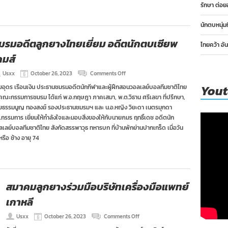
แชมป์
รักษา ต่อย
โลก
ที่จ.ร้อยเอ็ด
นักตบหนุ่ม
มรมอดีตลูกยางไทยเยี่ยม อดีตนักตบเซียพ
ไทยคว้า อั
กมส์
on
Usxx
October 26, 2023
Comments Off
ชมรม
You
ยอุดร เรือนเงิน ประธานชมรมอดีตนักกีฬาและผู้ฝึกสอนวอลเลย์บอลทีมชาติไทย
อดีต
คณะกรรมการชมรม ได้แก่ พ.อ.กฤษฎา ภาคเสมา, พ.ต.วิธาน ศรีเลขา ที่ปรึกษา,
ลูก
ยาง
ยธรรมนูญ ทองสงฆ์ รองประธานชมรมฯ และ น.อ.หญิง วิยะดา เนตรมุกดา
ไทย
น.กรรมการ เยี่ยมให้กำลังใจและมอบสิ่งของให้กับนายภมร ฤทธิ์เดช อดีตนัก
เยี่ยม
ลเลย์บอลทีมชาติไทย สังกัดสรรพาวุธ ทหารบก ที่บ้านพักย่านปากเกร็ด เมื่อวัน
อดีต
รือ ช้าง อายุ 74
นัก
ตบ
เซียพ
เกมส์
สมาคมลูกยางร่วมมือบริษัทเครื่องมือแพทย์
เกาหลี
on
Usxx
October 26, 2023
Comments Off
สมาคม