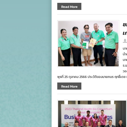
Read More
ช
เ
นา
นำ
นา
ร.
วอ
พุธที่ 25 ตุลาคม 2566 ประวัติของนายภมร ฤทธิ์เดช ห
Read More