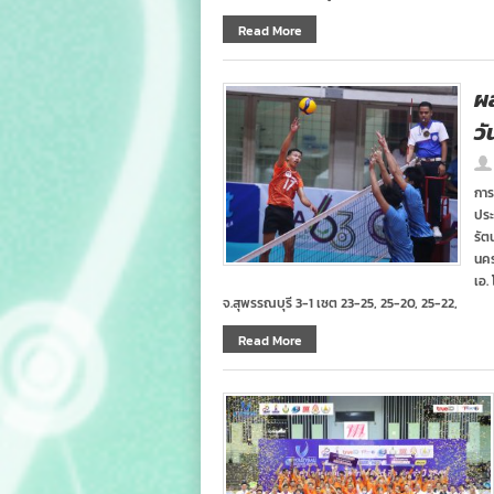
Read More
ผ
วั
การ
ประ
รัต
นคร
เอ.
จ.สุพรรณบุรี 3-1 เซต 23-25, 25-20, 25-22,
Read More