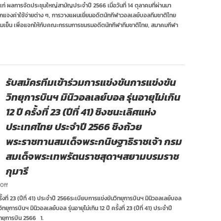
ลูก
แก่ ผลการจัดประชุมใหญ่สามัญประจำปี 2566 เมื่อวันที่ 14 ตุลาคมที่ผ่านมา
ยาง
กแจงค่าใช้จ่ายต่าง ๆ, การวางแผนเยี่ยมอดีตนักกีฬาวอลเลย์บอลทีมชาติไทย
จัด
ความเย็น เพื่อแจกให้กับคณะกรรมการชมรมอดีตนักกีฬาทีมชาติไทย, สมาคมกีฬา
ประชุม
สรุป
ผล
ดำเนิน
งาน
รับสมัครทีมเข้าร่วมการแข่งขันการแข่งขัน
วิทยุการบินฯ มินิวอลเลย์บอล รุ่นอายุไม่เกิน
12 ปี ครั้งที่ 23 (ปีที่ 41) ชิงชนะเลิศแห่ง
ประเทศไทย ประจำปี 2566 ชิงถ้วย
พระราชทานสมเด็จพระกนิษฐาธิราชเจ้า กรม
สมเด็จพระเทพรัตนราชสุดาฯสยามบรมราช
กุมารี
on
Off
รับ
งที่ 23 (ปีที่ 41) ประจำปี 2566ระเบียบการแข่งขันวิทยุการบินฯ มินิวอลเลย์บอล
สมัคร
ิทยุการบินฯ มินิวอลเลย์บอล รุ่นอายุไม่เกิน 12 ปี ครั้งที่ 23 (ปีที่ 41) ประจำปี
ทีม
เข้า
ิทยุการบิน 2566 1.