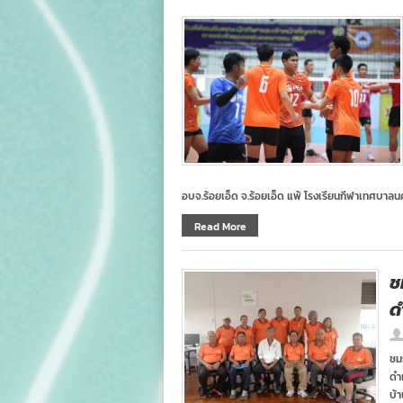
อบจ.ร้อยเอ็ด จ.ร้อยเอ็ด แพ้ โรงเรียนกีฬาเทศบาล
Read More
ช
ด
ชม
ดำ
บ้