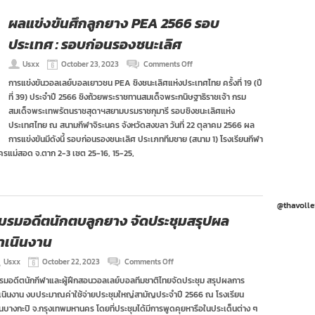
รอง
ชนะ
ผลแข่งขันศึกลูกยาง PEA 2566 รอบ
เลิศ
ประเทศ : รอบก่อนรองชนะเลิศ
on
Usxx
October 23, 2023
Comments Off
ผล
การแข่งขันวอลเลย์บอลเยาวชน PEA ชิงชนะเลิศแห่งประเทศไทย ครั้งที่ 19 (ปี
แข่งขัน
ที่ 39) ประจำปี 2566 ชิงถ้วยพระราชทานสมเด็จพระกนิษฐาธิราชเจ้า กรม
ศึก
ลูก
สมเด็จพระเทพรัตนราชสุดาฯสยามบรมราชกุมารี รอบชิงชนะเลิศแห่ง
ยาง
ประเทศไทย ณ สนามกีฬาจิระนคร จังหวัดสงขลา วันที่ 22 ตุลาคม 2566 ผล
PEA
การแข่งขันมีดังนี้ รอบก่อนรองชนะเลิศ ประเภททีมชาย (สนาม 1) โรงเรียนกีฬา
2566
นครแม่สอด จ.ตาก 2-3 เซต 25-16, 15-25,
รอบ
ประเทศ
:
รอบ
ก่อน
@thavolle
รอง
มรมอดีตนักตบลูกยาง จัดประชุมสรุปผล
ชนะ
เลิศ
ำเนินงาน
on
Usxx
October 22, 2023
Comments Off
ชมรม
รมอดีตนักกีฬาและผู้ฝึกสอนวอลเลย์บอลทีมชาติไทยจัดประชุม สรุปผลการ
อดีต
เนินงาน งบประมาณค่าใช้จ่ายประชุมใหญ่สามัญประจำปี 2566 ณ โรงเรียน
นัก
ตบ
านบางกะปิ จ.กรุงเทพมหานคร โดยที่ประชุมได้มีการพูดคุยหารือในประเด็นต่าง ๆ