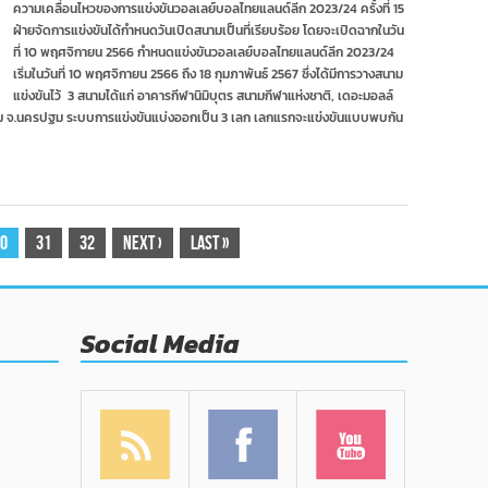
ประจำ
ความเคลื่อนไหวของการแข่งขันวอลเลย์บอลไทยแลนด์ลีก 2023/24 ครั้งที่ 15
ไทย
ปี
ฝ่ายจัดการแข่งขันได้กำหนดวันเปิดสนามเป็นที่เรียบร้อย โดยจะเปิดฉากในวัน
แลนด์
2566
ลีก
ที่ 10 พฤศจิกายน 2566 กำหนดแข่งขันวอลเลย์บอลไทยแลนด์ลีก 2023/24
ชิง
2023/24
เริ่มในวันที่ 10 พฤศจิกายน 2566 ถึง 18 กุมภาพันธ์ 2567 ซึ่งได้มีการวางสนาม
ถ้วย
เตรียม
พระราชทาน
แข่งขันไว้ 3 สนามได้แก่ อาคารกีฬานิมิบุตร สนามกีฬาแห่งชาติ, เดอะมอลล์
เปิด
สมเด็จ
ม จ.นครปฐม ระบบการแข่งขันแบ่งออกเป็น 3 เลก เลกแรกจะแข่งขันแบบพบกัน
ฉาก
พระ
10
กนิษฐา
พ.ย.
ธิ
ราช
เจ้า
กรม
สมเด็จ
0
31
32
Next
›
Last
»
พระ
เทพ
รัตน
ราช
สุ
Social Media
ดาฯ
สยาม
บรม
ราช
กุมารี