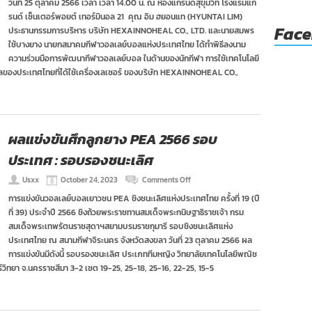
วันที่ 25 ตุลาคม 2566 เวลา เวลา 14.00 น. ณ ห้องแกรนด์สุขุมวิท โรงแรมแก
ลูก
รนด์ เซ็นเตอร์พอยต์ เทอร์มินอล 21 คุณ อิม ฮยอนแท (HYUNTAI LIM)
ยาง
ร่วม
Fac
ประธานกรรมการบริหาร บริษัท HEXAINNOHEAL CO., LTD. และนายสมพร
มือ
ใช้บางยาง นายกสมาคมกีฬาวอลเลย์บอลแห่งประเทศไทย ได้ทำพิธีลงนาม
บริษัท
ความร่วมมือการพัฒนากีฬาวอลเลย์บอล ในด้านของนักกีฬา การใช้เทคโนโลยี
เครื่อง
อลของประเทศไทยที่ได้ใช้เครื่องเลเซอร์ ของบริษัท HEXAINNOHEAL CO.,
มือ
แพทย์
เกาหลี
ผลแข่งขันศึกลูกยาง PEA 2566 รอบ
ประเทศ : รอบรองชนะเลิศ
on
Usxx
October 24, 2023
Comments Off
ผล
การแข่งขันวอลเลย์บอลเยาวชน PEA ชิงชนะเลิศแห่งประเทศไทย ครั้งที่ 19 (ปี
แข่งขัน
ที่ 39) ประจำปี 2566 ชิงถ้วยพระราชทานสมเด็จพระกนิษฐาธิราชเจ้า กรม
ศึก
ลูก
สมเด็จพระเทพรัตนราชสุดาฯสยามบรมราชกุมารี รอบชิงชนะเลิศแห่ง
ยาง
ประเทศไทย ณ สนามกีฬาจิระนคร จังหวัดสงขลา วันที่ 23 ตุลาคม 2566 ผล
PEA
การแข่งขันมีดังนี้ รอบรองชนะเลิศ ประเภททีมหญิง วิทยาลัยเทคโนโลยีพณิช
2566
ีวิทยา จ.นครราชสีมา 3-2 เซต 19-25, 25-18, 25-16, 22-25, 15-5
รอบ
ประเทศ
:
รอบ