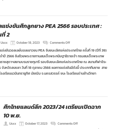
ร่วม
การ
แข่งขัน
การ
แข่งขัน
ลแข่งขันศึกลูกยาง PEA 2566 รอบประเทศ :
วิทยุ
กา
นที่ 2
รบินฯ
มิ
on
Usxx
October 18, 2023
Comments Off
นิ
ผล
วอลเลย์บอล
แข่งขันวอลเลย์บอลเยาวชน PEA ชิงชนะเลิศแห่งประเทศไทย ครั้งที่ 19 (ปีที่ 39)
แข่งขัน
รุ่น
จำปี 2566 ชิงถ้วยพระราชทานสมเด็จพระกนิษฐาธิราชเจ้า กรมสมเด็จพระเทพ
ศึก
อายุ
ลูก
ไม่
นราชสุดาฯสยามบรมราชกุมารี รอบชิงชนะเลิศแห่งประเทศไทย ณ สนามกีฬาจิระ
ยาง
เกิน
 จังหวัดสงขลา วันที่ 18 ตุลาคม 2566 ผลการแข่งขันมีดังนี้ ประเภททีมชาย สาย
PEA
12
 โรงเรียนนวมินทราชูทิศ มัชฌิม จ.นครสวรรค์ ชนะ โรงเรียนด่านช้างวิทยา
2566
ปี
รอบ
ครั้ง
ประเทศ
ที่
:
23
วัน
(ปี
ที่
ที่
2
41)
ศึกไทยแลนด์ลีก 2023/24 เตรียมเปิดฉาก
ชิง
ชนะ
10 พ.ย.
เลิศ
แห่ง
on
Usxx
October 17, 2023
Comments Off
ประเทศไทย
ศึก