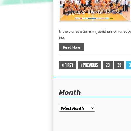
โคราช จ.นครราชสีมา และ ศูนย์กีฬาเทศบาลนครปฐ
หมด
Read More
«
First
‹
Previous
28
29
3
Month
Month