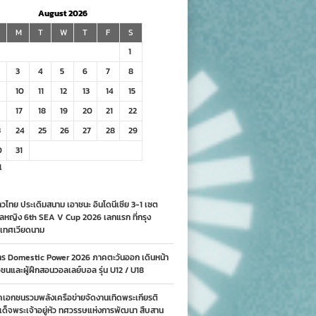
August 2026
M
T
W
T
F
S
1
3
4
5
6
7
8
10
11
12
13
14
15
17
18
19
20
21
22
3
24
25
26
27
28
29
0
31
l
วไทย ประเดิมสนาม เอาชนะ อินโดนีเซีย 3-1 เซต
ลหญิง 6th SEA V Cup 2026 เลกแรก ที่กรุง
เทศเวียดนาม
าร Domestic Power 2026 ภาคตะวันออก เดินหน้า
นและผู้ฝึกสอนวอลเลย์บอล รุ่น U12 / U18
คเอกชนรวมพลังเครือข่ายจัดงานเทิดพระเกียรติ
ด็จพระเจ้าอยู่หัว ทศวรรษแห่งการพัฒนา สืบสาน