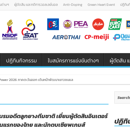
นต่างๆ
ผู้ตัดสิน และกติการวอลเลย์บอล
Anti-Doping
Green Heart Event
ปฏิทิน
ปฏิทินกิจกรรม
ใบสมัครการแข่งขันต่างๆ
ผู้ตัดสิ
ower 2026 ภาคตะวันออก เดินหน้าพัฒนาเยาวชนและผู้ฝึกสอนวอลเลย์บอล รุ่น U12 / U18
มรมอดีตลูกยางทีมชาติ เยี่ยมผู้ตัดสินอินเตอร์
ปฏิทิ
นแรกของไทย และนักตบเซียพเกมส์