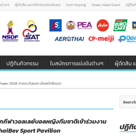
นต่างๆ
ผู้ตัดสิน และกติการวอลเลย์บอล
Anti-Doping
Green Heart Event
ปฏิทิน
ปฏิทินกิจกรรม
ใบสมัครการแข่งขันต่างๆ
ผู้ตัดสิ
ower 2026 ภาคตะวันออก เดินหน้าพัฒนาเยาวชนและผู้ฝึกสอนวอลเลย์บอล รุ่
ักกีฬาวอลเลย์บอลหญิงทีมชาติเข้าร่วมงาน
ปฏิทิ
haiBev Sport Pavilion