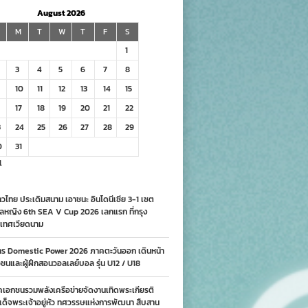
August 2026
M
T
W
T
F
S
1
3
4
5
6
7
8
10
11
12
13
14
15
17
18
19
20
21
22
3
24
25
26
27
28
29
0
31
l
วไทย ประเดิมสนาม เอาชนะ อินโดนีเซีย 3-1 เซต
ลหญิง 6th SEA V Cup 2026 เลกแรก ที่กรุง
เทศเวียดนาม
าร Domestic Power 2026 ภาคตะวันออก เดินหน้า
นและผู้ฝึกสอนวอลเลย์บอล รุ่น U12 / U18
คเอกชนรวมพลังเครือข่ายจัดงานเทิดพระเกียรติ
ด็จพระเจ้าอยู่หัว ทศวรรษแห่งการพัฒนา สืบสาน