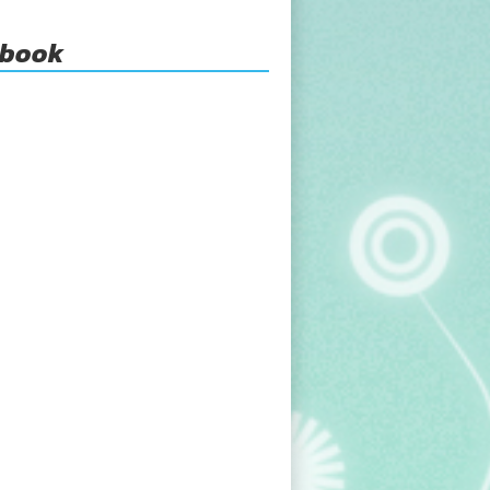
ebook