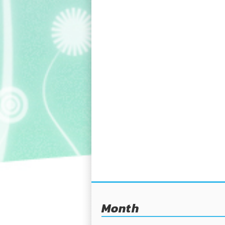
Month