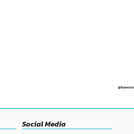
@thavolle
Social Media