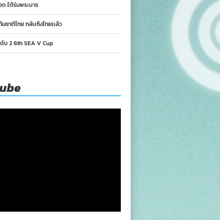
อด ใต้ร่มพระบาร
ทีมชาติไทย กลับถึงไทยเเล้ว
นดับ 2 6th SEA V Cup
tube