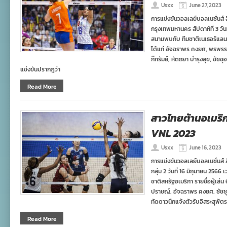
Usxx
June 27, 2023
การแข่งขันวอลเลย์บอลเนชั่นส์ 
กรุงเทพมหานคร สัปดาห์ที่ 3 วัน
สนามพบกับ ทีมชาติเนเธอร์แลนด
ได้แก่ อัจฉราพร คงยศ, พรพรร
ก๊กรัมย์, หัตถยา บำรุงสุข, ชัช
แข่งขันปรากฎว่า
Read More
สาวไทยต้านอเมริกา
VNL 2023
Usxx
June 16, 2023
การแข่งขันวอลเลย์บอลเนชั่นส์
กลุ่ม 2 วันที่ 16 มิถุนายน 256
ชาติสหรัฐอเมริกา รายชื่อผู้เล
ปราชญ์, อัจฉราพร คงยศ, ชัชชุอ
ทัดดาวนึกแจ้งตัวรับอิสระสุพัต
Read More