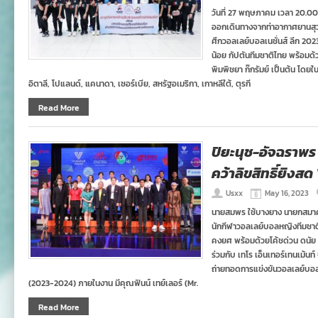
วันที่ 27 พฤษภาคม เวลา 20.00
ออกเดินทางจากท่าอากาศยานสุวรร
ศึกวอลเลย์บอลเนชั่นส์ ลีก 202
น้อย กัปตันทีมชาติไทย พร้อมด
พิมพิชยา ก๊กรัมย์ เป็นต้น โดย
อิตาลี, โปแลนด์, แคนาดา, เซอร์เบีย, สหรัฐอเมริกา, เกาหลีใต้, ตุรกี
Read More
ปิยะนุช-อัจฉราพ
คว้าลิขสิทธิ์ยิงส
Usxx
May 16, 2023
นายสมพร ใช้บางยาง นายกสมา
นักกีฬาวอลเลย์บอลหญิงทีมชาติ
คงยศ พร้อมด้วยโค้ชด่วน ดนัย ศ
ร่วมกับ เทโร เอ็นเทอร์เทนเม้นท์
ถ่ายทอดการแข่งขันวอลเลย์บอล เ
(2023-2024) ภายในงาน มีคุณฟินน์ เทย์เลอร์ (Mr.
Read More