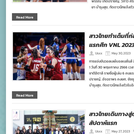
พรรณ เกิดปราชญ์, วิภาวี ศรีท
ยา บำรุงสุข, ทัดดาวนึกแจ้งตั
Read More
สาวไทยทำเต็มที่ก่
แรกศึก VNL 202
Usxx
May 30, 2023
การแข่งขันวอลเลย์บอลเนชั่นส์ 
1 วันที่ 30 พฤษภาคม 2566 เวล
ชาติอิตาลี รายชื่อผู้เล่น 6 ค
ปราชญ์, อัจฉราพร คงยศ, ชัชชุอ
บำรุงสุข, ทัดดาวนึกแจ้งตัวรับ
Read More
สาวไทยเดินทางสู่
สัปดาห์แรก
Usxx
May 27, 2023