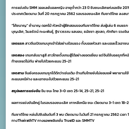
ยู23
การแข่งขัน SMM วอลเลย์บอลหญิง อายุต่ำกว่า 23 ปี ชิงชนะเลิศแห่งเอเชีย 201
พ่าย
จีน
ประเทศเวียดนาม วันที่ 20 กรกฎาคม 2562 รอบรองชนะเลิศ ทีมชาติไทย ลงสนา
ไป
ลุ้น
“โค้ชนาญ” ชำนาญ ดอกไม้ หัวหน้าผู้ฝึกสอนของทีมชาติไทย ส่งผู้เล่น 6 คนแรก
อันดับ3
บุญเลิศ, วิมลรัตน์ ทะนะพันธุ์, ฐิราวรรณ แสงอบ, ธนัชชา สุขสด, ภัททิยา จวงจัน
ศึก
ชิง
แชมป์
เซตแรก
สาวจีนเปิดเกมบุกเข้าใส่อย่างร้อนแรง ทั้งบอลหัวเสา และบอลเร็วเอาช
เอเชีย2019
เซตสอง
เกมกลับมาสูสี สาวไทยตั้งเกมสู้ได้อย่างยอดเยี่ยม แต่จีนใช้บอลรุกที่
ท้ายเซแต่ไม่ทัน พ่ายไปด้วยคะแนน 25-21
เซตสาม
จีนยังครองเกมรุกได้ดีกว่าเช่นเดิม ด้านทีมไทยยังไม่ยอมแพ้ พยายามใช้เ
คะแนนหนีห่าง และเอาชนะไปด้วยคะแนน 25-21
สรุปผลการแข่งขัน
จีน ชนะ ไทย 3-0 เซต 25-14, 25-21, 25-21
ผลการแข่งขันอีกคู่ ในรอบรองชนะเลิศ เกาหลีเหนือ ชนะ เวียดนาม 3-1 เซต 18-
ทีมชาติไทย หล่นไปชิงอันดับที่ 3 พบ เวียดนาม ในวันที่ 21 กรกฎาคม 2562 เว
ทางThairathTV ทางแอพพลิเคชั่น TrueID และ SMMTV