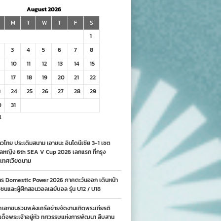
August 2026
M
T
W
T
F
S
1
3
4
5
6
7
8
10
11
12
13
14
15
17
18
19
20
21
22
3
24
25
26
27
28
29
0
31
l
วไทย ประเดิมสนาม เอาชนะ อินโดนีเซีย 3-1 เซต
ลหญิง 6th SEA V Cup 2026 เลกแรก ที่กรุง
เทศเวียดนาม
าร Domestic Power 2026 ภาคตะวันออก เดินหน้า
นและผู้ฝึกสอนวอลเลย์บอล รุ่น U12 / U18
คเอกชนรวมพลังเครือข่ายจัดงานเทิดพระเกียรติ
ด็จพระเจ้าอยู่หัว ทศวรรษแห่งการพัฒนา สืบสาน