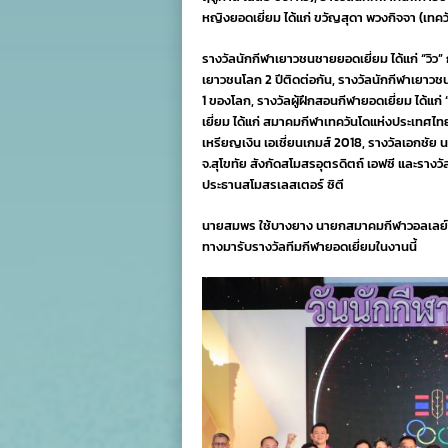
หญิงยอดเยี่ยม ได้แก่ ขวัญสุดา พวงกิจจา (เทคว
รางวัลนักกีฬาเยาวชนชายยอดเยี่ยม ได้แก่ “วิว”
เยาวชนโลก 2 ปีติดต่อกัน, รางวัลนักกีฬาเยาวชน
1 ของโลก, รางวัลผู้ฝึกสอนกีฬายอดเยี่ยม ได้แก
เยี่ยม ได้แก่ สมาคมกีฬาเทควันโดแห่งประเทศไท
เหรียญเงิน เอเชี่ยนเกมส์ 2018, รางวัลเอกชัย 
จ.สุโขทัย สังกัดสโมสรอุตรดิตถ์ เอฟซี และรางว
ประธานสโมสรเลสเตอร์ ซิตี
นายสมพร ใช้บางยาง นายกสมาคมกีฬาวอลเลย์บ
ทางมารับรางวัลทีมกีฬายอดเยี่ยมในงานนี้