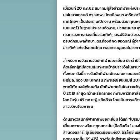
เมื่อวันที่ 20 ก.ค.62 สมาคมผู้สื่อข่าวกีฬาแห่ง
มอโนมาแกรนด์ กรุงเทพฯ โดยมี พล.ต.จารึก อ
เทศไทยฯ เป็นประธานเปิดงาน พร้อมด้วย คุณหญ
เมมเบอร์) ในฐานะประธานจัดงาน, นายสมชาย พู
กระทรวงการท่องเที่ยวและกีฬา, ดร.ปริวัฒน์ ว
อธิบดีกรมพลศึกษา, ดร.ก้องศักด ยอดมณี ผู้ว่
ข่าวกีฬาแห่งประเทศไทย ตลอดจนบุคคลในวงการกี
สำหรับการจัดงานวันนักกีฬายอดเยี่ยม ประจำปี
คัดเลือกผู้ที่มีความเหมาะสมเข้ารับรางวัลในสา
ทั้งหมด ดังนี้ รางวัลนักกีฬาสมัครเล่นชายยอดเยี
เหรียญทอง ประเภทคีริน กีฬาเอเชี่ยนเกมส์ 2018
พาณิภัค วงศ์พัฒนกิจ นักกีฬาเทควันโดสาวขวัญใ
ปี 2019 ล่าสุด คว้าเหรียญทอง กีฬามหาวิทยาลัยโ
โลก ในรุ่น 49 กก.หญิง อีกด้วย โดยเป็นการคว้า
สาวขวัญใจมหาชน
ด้านรางวัลนักกีฬาอาชีพยอดเยี่ยม ได้แก่ “โปรเ
เยี่ยมกวาดรางวัลมาทุกสถาบัน (มืออันดับ 1 ของ
ล้านดอลลาร์, ผู้เล่นยอดเยี่ยมแห่งปี, โรเล็กซ์ แอ
ฤดูกาล เฉลี่ย 69.415), รางวัลนักกีฬาคนพิการช