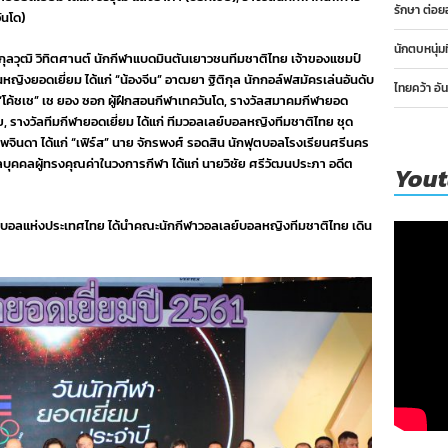
รักษา ต่อย
ันโด)
นักตบหนุ่ม
 กุลวุฒิ วิทิตศานต์ นักกีฬาแบดมินตันเยาวชนทีมชาติไทย เจ้าของแชมป์
หญิงยอดเยี่ยม ได้แก่ “น้องจีน” อาฒยา ฐิติกุล นักกอล์ฟสมัครเล่นอันดับ
ไทยคว้า อั
่ “โค้ชเช” เช ยอง ซอก ผู้ฝึกสอนกีฬาเทควันโด, รางวัลสมาคมกีฬายอด
ย, รางวัลทีมกีฬายอดเยี่ยม ได้แก่ ทีมวอลเลย์บอลหญิงทีมชาติไทย ชุด
นพจินดา ได้แก่ “เฟิร์ส” นาย จักรพงศ์ รอดสิน นักฟุตบอลโรงเรียนศรีนคร
ัลบุคคลผู้ทรงคุณค่าในวงการกีฬา ได้แก่ นายวิชัย ศรีวัฒนประภา อดีต
You
อลแห่งประเทศไทย ได้นำคณะนักกีฬาวอลเลย์บอลหญิงทีมชาติไทย เดิน