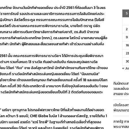
ยาง
ประเทศไทย จัดงานวันนักกีฬายอดเยี่ยม ประจำปี 2561 ที่ห้องอโนมา 3 โรงแร
สาว
รับ
S
ารีราชการัณย์ รองประธานและเลขาธิการคณะกรรมการโอลิมปิคแห่งประ
รางวัล
ิงปัทมา ลีสวัสดิ์ตระกูล กรรมการคณะกรรมการโอลิมปิกสากล (ไอโอซี
ทีม
ลสวัสดิ์ ประธานคณะกรรมการพิจารณารางวัล, นายโชติ ตราชู ปลัด
กีฬา
2
ยอด
รรณกลาง อธิการบดีมหาวิทยาลัยการกีฬาแห่งชาติ, ดร.สันติ ป่าหวาย
เยี่ยม
9
าการการกีฬาแห่งประเทศไทย (กกท.), ดร.เลอภพ โสรัตน์ นายกสมาคมผู้สื่อ
งาน
ฬา นักกีฬา ผู้ฝึกสอนและสื่อมวลชนสายกีฬา เข้าร่วมงานอย่างคับคั่ง
วัน
16
นักกีฬา
2
ยอด
 2561 นั้น คณะกรรมการพิจารณารางวัลฯ ได้มีการประชุมเพื่อพิจารณา
เยี่ยม
3
ขาต่างๆ รวมทั้งหมด 13 รางวัล กันอย่างเข้มข้น ก่อนจะสรุปผลรางวัล
ประจำ
่ยม ได้แก่ “ทีเจ” จาย อังค์สุธาสาวิทย์ นักกีฬาจักรยานทีมชาติไทย เจ้าของ
ปี
« Ju
2561
ขณะที่ รางวัลนักกีฬาสมัครเล่นหญิงยอดเยี่ยม ได้แก่ “น้องเทนนิส”
จชาวไทย เจ้าของเหรียญทอง กีฬาเอเชี่ยนเกมส์ ครั้งที่ 18 และแชมป์โลก
ทีมนักตบสา
ลก ครั้งที่ 30 ที่ประเทศอิตาลี มาหมาดๆ ซึ่งปัจจุบันยังครองอันดับ 1 ของ
วอลเลย์บอ
รางวัลนักกีฬาสมัครเล่นหญิงยอดเยี่ยมเป็นปีที่ 2 ติดต่อกันของจอมเตะ
ฮานอย ประ
เปิดโครงก
ม” เอรียา จุฑานุกาล โปรกอล์ฟสาวชาวไทย ปีที่แล้วทำผลงานได้อย่างยอด
พัฒนาเยาวช
โลก คว้ามา 5 แชมป์, CME Globe โบนัส 1 ล้านดอลลาร์สหรัฐ, รายได้เกิน 1
ภาครัฐ ภา
นนิกา เมเจอร์ อวอร์ด “แวร์ โทรฟี่” ในฐานะที่ทำสกอร์เฉลี่ยต่ำที่สุดของ
พระบาทสมเ
ายยอดเยี่ยม ได้แก่ วรวุฒิ แสงอำภา (บอคเซีย), รางวัลนักกีฬาคนพิการ