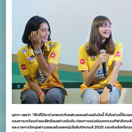
นุศรา เผยว่า “ดีใจที่ได้มาร่วมพบปะกับแฟนวอลเลย์บอลในวันนี้ ซึ่งในช่วงนี้ทีม
ของการเตรียมตัวและฝึกซ้อมอย่างเข้มข้น ก่อนการแข่งขันมหกรรมกีฬาซีเกมส์จ
และรายการใหญ่อย่างวอลเลย์บอลหญิงโอลิมปิกเกมส์ 2020 รอบคัดเลือกโซนเอเช