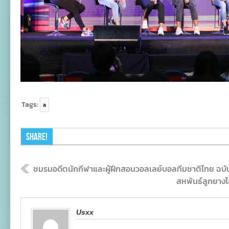
Tags:
a
Share!
ชมรมอดีตนักกีฬาและผู้ฝึกสอนวอลเลย์บอลทีมชาติไทย ฉบับท
สหพันธ์ลูกยาง
Usxx