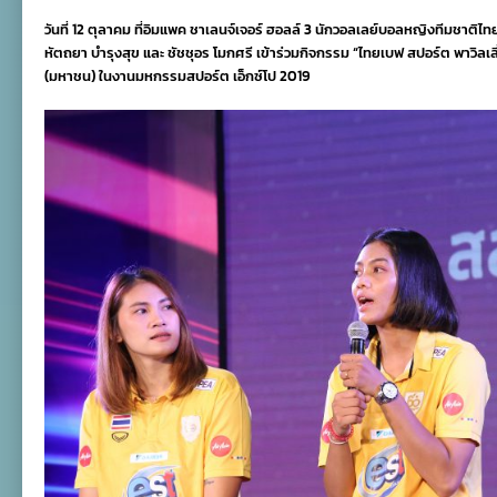
ศรา
วันที่ 12 ตุลาคม ที่อิมแพค ชาเลนจ์เจอร์ ฮอลล์ 3 นักวอลเลย์บอลหญิงทีมชาติ
นำ
ทีม
หัตถยา บำรุงสุข และ ชัชชุอร โมกศรี เข้าร่วมกิจกรรม “ไทยเบฟ สปอร์ต พาวิลเล
นัก
(มหาชน) ในงานมหกรรมสปอร์ต เอ็กซ์โป 2019
ตบ
ร่วม
งาน
ไทย
เบฟ
สปอร์ต
พา
วิล
เลี่ยน