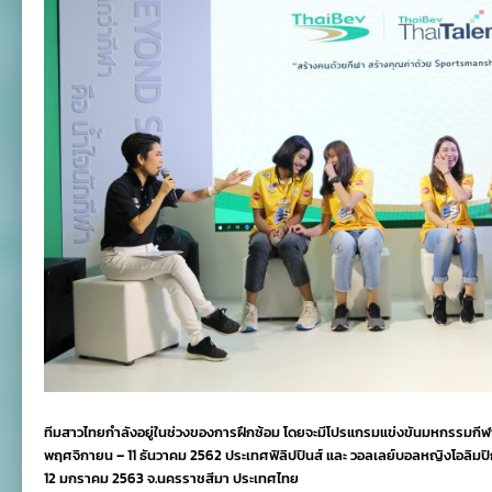
ทีมสาวไทยกำลังอยู่ในช่วงของการฝึกซ้อม โดยจะมีโปรแกรมแข่งขันมหกรรมกีฬาซีเก
พฤศจิกายน – 11 ธันวาคม 2562 ประเทศฟิลิปปินส์ และ วอลเลย์บอลหญิงโอลิมปิ
12 มกราคม 2563 จ.นครราชสีมา ประเทศไทย