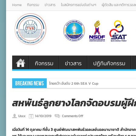
Home
กิจกรรม
ข่าวสาร
ใบสมัครการแข่งขันต่างๆ
ผู้ตัดสิน และกติการวอ
กิจกรรม
ข่าวสาร
ปฏิทินกิจกรรม
Breaking News
ไทยคว้า อันดับ 2 6th SEA V Cup
สหพันธ์ลูกยางโลกจัดอบรมผู้
on
Usxx
14/10/2019
Comments Off
สหพันธ์
ลูก
เมื่อวันที่ 14 ตุลาคม ที่ชั้น 3 ศูนย์พัฒนาสหพันธ์วอลเลย์บอลนานาชาติ สำน
ยาง
โลก
พร ใช้บางยาง นายกสมาคมกีฬาวอลเลย์บอลแห่งประเทศไทย พร้อมด้วย ร.ท.ชาญฤ