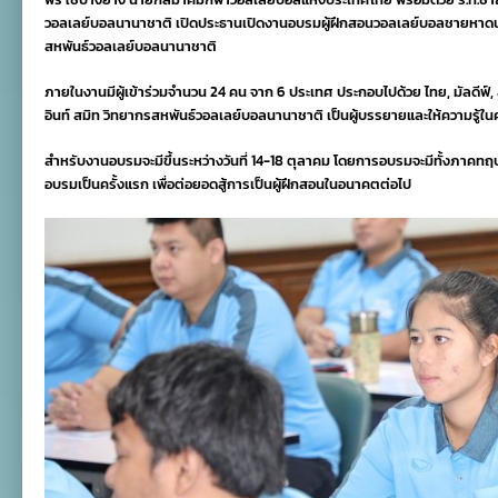
จัด
วอลเลย์บอลนานาชาติ เปิดประธานเปิดงานอบรมผู้ฝึกสอนวอลเลย์บอลชายหาดนา
อบรม
สหพันธ์วอลเลย์บอลนานาชาติ
ผู้
ฝึกสอน
ชายหาด
ภายในงานมีผู้เข้าร่วมจำนวน 24 คน จาก 6 ประเทศ ประกอบไปด้วย ไทย, มัลดีฟ์, ลา
อินท์ สมิท วิทยากรสหพันธ์วอลเลย์บอลนานาชาติ เป็นผู้บรรยายและให้ความรู้ในครั
สำหรับงานอบรมจะมีขึ้นระหว่างวันที่ 14-18 ตุลาคม โดยการอบรมจะมีทั้งภาคทฤษฎีแล
อบรมเป็นครั้งแรก เพื่อต่อยอดสู้การเป็นผู้ฝึกสอนในอนาคตต่อไป