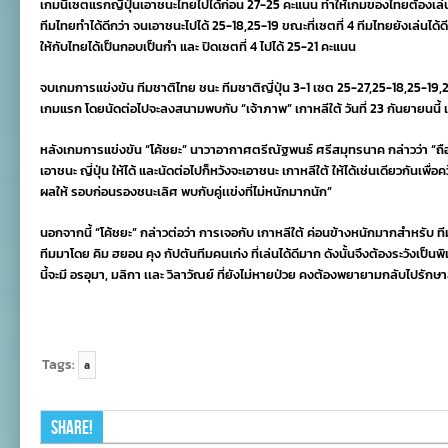
เกมนี้เซตแรกญี่ปุ่นเอาชนะไทยไปได้ก่อน 27-25 คะแนน ทำให้เกมของไทยต้องเล่นให
ทีมไทยทำได้ดีกว่า จนเอาชนะไปได้ 25-18,25-19 ขณะที่เซตที่ 4 ทีมไทยยังเล่นได้ดีก
ให้กับไทยได้เป็นกอบเป็นกำ และ ปิดเซตที่ 4 ไปได้ 25-21 คะแนน
จบเกมการแข่งขัน ทีมชาติไทย ชนะ ทีมชาติญี่ปุ่น 3-1 เซต 25-27,25-18,25-19,2
เกมแรก โดยนัดต่อไปจะลงสนามพบกับ “เจ้าภาพ” เกาหลีใต้ วันที่ 23 กันยายนนี้ เ
หลังเกมการแข่งขัน “โค้ชยะ” นาวาอากาศตรีณัฐพนธ์ ศรีสมุทรนาค กล่าวว่า “ถือว
เอาชนะ ญี่ปุ่น ให้ได้ และนัดต่อไปก็หวังจะเอาชนะ เกาหลีใต้ ให้ได้เช่นเดียวกันเพื่อ
ผลให้ รอบก่อนรองชนะเลิศ พบกับคู่เเข่งที่ไม่หนักมากนัก”
นอกจากนี้ “โค้ชยะ” กล่าวต่อว่า การเจอกับ เกาหลีใต้ ค่อนข้างหนักมากสำหรับ ท
ทีมมาโดย คิม ฮยอน คุง กัปตันทีมคนเก่ง ที่เล่นได้ดีมาก ดังนั้นจึงต้องระวังเป
นี้จะมี อรอุมา, มลิกา เเละ วิลาวัณย์ ที่ยังไม่หายป่วย คงต้องพยายามกลับไปรักษ
Tags:
a
Share!