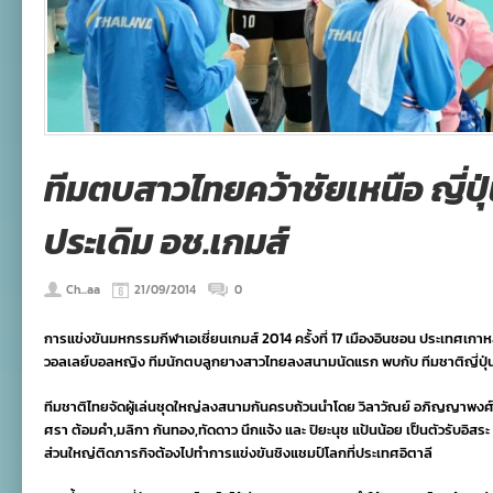
ทีมตบสาวไทยคว้าชัยเหนือ ญี่ปุ
ประเดิม อช.เกมส์
Ch...aa
21/09/2014
0
การแข่งขันมหกรรมกีฬาเอเชี่ยนเกมส์ 2014 ครั้งที่ 17 เมืองอินชอน ประเทศเกาหล
วอลเลย์บอลหญิง ทีมนักตบลูกยางสาวไทยลงสนามนัดแรก พบกับ ทีมชาติญี่ปุ่
ทีมชาติไทยจัดผู้เล่นชุดใหญ่ลงสนามกันครบถ้วนนำโดย วิลาวัณย์ อภิญญาพงศ์ ,ปลื
ศรา ต้อมคำ,มลิกา กันทอง,ทัดดาว นึกแจ้ง และ ปิยะนุช แป้นน้อย เป็นตัวรับอิสระ ส่วน
ส่วนใหญ่ติดภารกิจต้องไปทำการแข่งขันชิงแชมป์โลกที่ประเทศอิตาลี