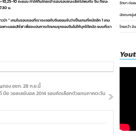
5-10,25-10 คะแนน ทำให้ทีมไทยเข้ารอบรอบชนะเลิศไปพบกับ จีน ที่ชนะ
รักษา ต่อย
17.30 น.
นักตบหนุ่ม
ข่าวว่า ” เกมในรอบรองที่เราจะเจอกับจีนยอมรับว่าเป็นเกมที่หนักอีก 1 เกม
เฉพาะบอลเสิร์ฟ เพื่อจะเปนการตัดเกมรุกของจีนไม่ให้บุกได้ถนัด แบบที่เรา
ไทยคว้า อั
You
ทอง อชก. 28 ก.ย.นี้
นด์ บีช วอลเลย์บอล 2014 รอบคัดเลือกตัวแทนภาคตะวัน