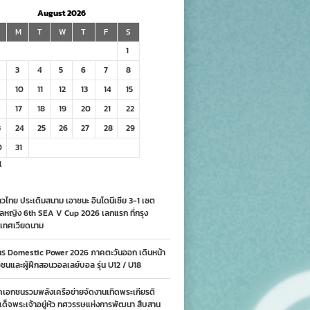
August 2026
M
T
W
T
F
S
1
3
4
5
6
7
8
10
11
12
13
14
15
17
18
19
20
21
22
3
24
25
26
27
28
29
0
31
l
วไทย ประเดิมสนาม เอาชนะ อินโดนีเซีย 3-1 เซต
ลหญิง 6th SEA V Cup 2026 เลกแรก ที่กรุง
เทศเวียดนาม
าร Domestic Power 2026 ภาคตะวันออก เดินหน้า
นและผู้ฝึกสอนวอลเลย์บอล รุ่น U12 / U18
คเอกชนรวมพลังเครือข่ายจัดงานเทิดพระเกียรติ
ด็จพระเจ้าอยู่หัว ทศวรรษแห่งการพัฒนา สืบสาน