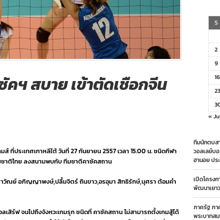
S
2
9
ัคฯ สบาย เข้าตัดเชือกจีน
16
2
3
« Ju
ทีมนักตบสา
กมส์ ที่ประเทศเกาหลีใต้ วันที่ 27 กันยายน 2557 เวลา 15.00 น. ชนิดกีฬา
วอลเลย์บอ
ฮานอย ประ
ีมชาติไทย ลงสนามพบกับ ทีมชาติคาซัคสถาน
เปิดโครงก
ิลาวัณย์ อภิญญาพงษ์,ปลื้มจิตร์ ถินขาว,อรอุมา สิทธิรักษ์,นุศรา ต้อมคำ
พัฒนาเยาวช
ภาครัฐ ภา
ะบอลเสิร์ฟ จนไปถึงจังหวะเกมรุก ชนิดที่ คาซัคสถาน ไม่สามารถตั้งเกมสู้ได้
พระบาทสมเ