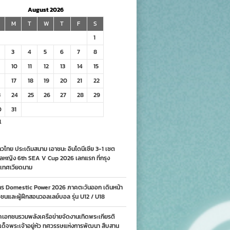
August 2026
M
T
W
T
F
S
1
3
4
5
6
7
8
10
11
12
13
14
15
17
18
19
20
21
22
3
24
25
26
27
28
29
0
31
l
วไทย ประเดิมสนาม เอาชนะ อินโดนีเซีย 3-1 เซต
ลหญิง 6th SEA V Cup 2026 เลกแรก ที่กรุง
เทศเวียดนาม
าร Domestic Power 2026 ภาคตะวันออก เดินหน้า
นและผู้ฝึกสอนวอลเลย์บอล รุ่น U12 / U18
คเอกชนรวมพลังเครือข่ายจัดงานเทิดพระเกียรติ
ด็จพระเจ้าอยู่หัว ทศวรรษแห่งการพัฒนา สืบสาน