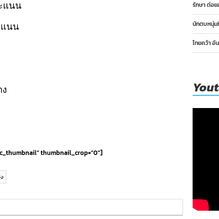
 คะแนน
รักษา ต่อย
นักตบหนุ่ม
คะแนน
ไทยคว้า อั
You
กง
asic_thumbnail” thumbnail_crop=”0″]
ิง