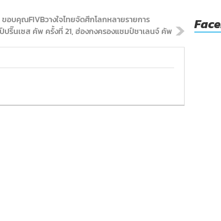
, ขอบคุณFIVBวางใจไทยจัดศึกโลกหลายรายการ
Fac
ปริ๊นเซส คัพ ครั้งที่ 21, ฮ่องกงครองแชมป์ชาเลนจ์ คัพ