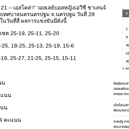
ข่งขัน
ที่ 21 – เอสโคล่า” วอลเลย์บอลหญิงเอวีซี ชาเลนจ์
ึก
ปริ๊
S
์กีฬาเทศบาลนครนครปฐม จ.นครปฐม วันที่ 28
เซส
วันที่สี่ ผลการแข่งขันมีดังนี้
ัพ
รั้ง
2
่
 เซต 25-19, 25-11, 25-20
1”
9
อ
2-25, 18-25, 25-13, 25-19, 15-6
ซี
16
า
2
ลน
-19, 25-27, 21-25, 25-15, 15-11
3
ัพ
« Ju
28
ิ.ย.
แนน
ทีมนักตบสา
วอลเลย์บอ
ฮานอย ประ
คะแนน
เปิดโครงก
ะแนน
พัฒนาเยาวช
ี 4 คะแนน
ภาครัฐ ภา
พระบาทสมเ