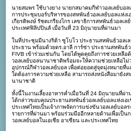
ลูก
นายสมพร ใช้บางยาง นายกสมาคมกีฬาวอลเลย์บอลแ
ยาง
ร่วม
การประชุมบอร์บริหารของสหพันธ์วอลเลย์บอลแห่งเอเ
ประชุม
เกียรติพงษ์ รัชตเกรียงไกร เลขาธิการสหพันธ์วอลเลย์บ
บอร์ดAVC,
ขอบคุณFIVBวางใจ
ประเทศฟิลิปปินส์ เมื่อวันที่ 23 มิถุนายนที่ผ่านมา
ไทย
จัด
ในที่ประชุมมีนางริต้า ซูโบโว ประธานสหพันธ์วอลเลย
ศึก
โลก
ประธาน พร้อมด้วยดร.อาลี การ์ซ่า ประธานสหพันธ์
หลาย
FIVB เข้าร่วมเช่นกัน โดยได้พูดคุยถึงการช่วยเหลือ
รายการ
วอลเลย์บอลนานาชาติพร้อมจะให้ความช่วยเหลือไม่ว่
อุปกรณ์กีฬาวอลเลย์บอล เพื่อต่อยอดสู่จุดมุ่งหมายที่
ใดต้องการความช่วยเหลือ สามารถส่งหนังสือมายังส
นานาชาติ
ทั้งนี้ในงานเลี้ยงอาหารค่ำเมื่อวันที่ 24 มิถุนายนที
ได้กล่าวขอบคุณประธานสหพันธ์วอลเลย์บอลแห่งเอเชีย
ประเทศไทยเป็นเจ้าภาพจัดการแข่งขันวอลเลย์บอล
รายการที่ผ่านมา พร้อมร่วมมืออีกหลายด้านเพื่อเป็
วอลเลย์บอลในเอเชีย อาเซียน และประเทศไทย