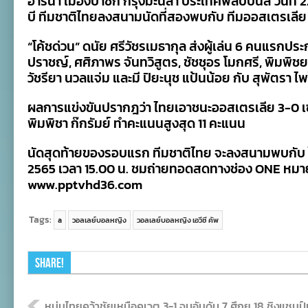
อารีนา เมืองปาซิก กรุงมะนิลา ประเทศฟิลิปปินส์ วันที่
3
บี ทีมชาติไทยลงสนามนัดที่สองพบกับ ทีมออสเตรเลีย
เซต
รวด
ศึก
“โค้ชด่วน” ดนัย ศรีวัชรเมธากุล ส่งผู้เล่น 6 คนแรก
เอ
ปราชญ์, ศศิภาพร จันทวิสูตร, ชัชชุอร โมกศรี, พิมพิชยา
วีซี
วัชรียา นวลแจ่ม และมี ปิยะนุช แป้นน้อย กับ สุพัตรา ไพ
คัพ
ผลการแข่งขันปรากฎว่า ไทยเอาชนะออสเตรเลีย 3-0 เ
พิมพิชา ก๊กรัมย์ ทำคะแนนสูงสุด 11 คะแนน
นัดสุดท้ายของรอบแรก ทีมชาติไทย จะลงสนามพบกับ ไต้
2565 เวลา 15.00 น. ชมถ่ายทอดสดทางช่อง ONE หมาย
www.pptvhd36.com
Tags:
a
วอลเลย์บอลหญิง
วอลเลย์บอลหญิง เอวีซี คัพ
Share!
หนุ่มไทยคว้าชัยเหนือคูเวต 3-1 จบอันดับ 7 ศึกยู​ 18 ชิงแชมป์