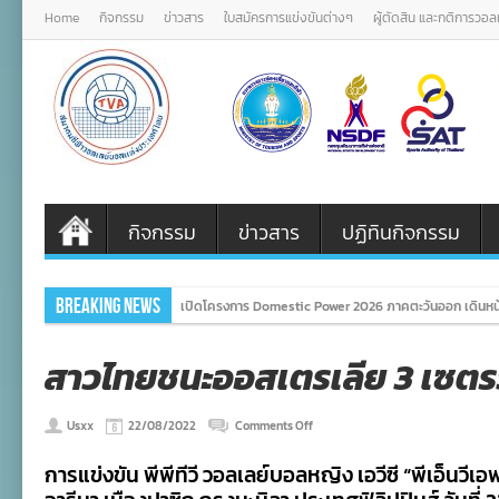
Home
กิจกรรม
ข่าวสาร
ใบสมัครการแข่งขันต่างๆ
ผู้ตัดสิน และกติการวอ
กิจกรรม
ข่าวสาร
ปฏิทินกิจกรรม
Breaking News
เปิดโครงการ Domestic Power 2026 ภาคตะวันออก เดินหน้
สาวไทยชนะออสเตรเลีย 3 เซตรว
on
Usxx
22/08/2022
Comments Off
สาว
ไทย
การแข่งขัน พีพีทีวี วอลเลย์บอลหญิง เอวีซี “พีเอ็นวี
ชนะ
ออสเตรเลีย