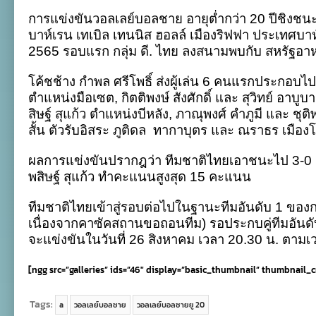
ไทย
การแข่งขันวอลเลย์บอลชาย
อายุต่ำกว่า
20
ปีชิงชนะ
ยู
20
บาห์เรน เทเบิล เทนนิส ฮอลล์ เมืองริฟฟา ประเทศบาห์
เปิด
2565 รอบแรก กลุ่ม ดี. ไทย ลงสนามพบกับ สหรัฐอาหร
ทัวร์
ศึก
ชิง
โค้ชช้าง กำพล ศรีโพธิ์ ส่งผู้เล่น 6 คนแรกประกอบไ
แชมป์
ตำแหน่งมือเซต
,
กิตติพงษ์ สังศักดิ์ และ สุวิทย์ อาบู
เอเชีย
คว้า
สิษฐ์ สุแก้ว ตำแหน่งบีหลัง, ภาณุพงศ์ คำภูมี และ ชุต
ชัย
สั้น ตัวรับอิสระ ภูติดล
ทากาบุตร และ ณราธร เมือง
ยู
เออี
3
ผลการแข่งขันปรากฎว่า ทีมชาติไทยเอาชนะไป 3-0 
เซต
พสิษฐ์ สุแก้ว ทำคะแนนสูงสุด 15 คะแนน
ทีมชาติไทยเข้าสู่รอบต่อไปในฐานะทีมอันดับ 1 ของกลุ่ม 
เนื่องจากคาซัคสถานขอถอนทีม) รอประกบคู่ทีมอันดับ 
จะแข่งขันในวันที่ 26 สิงหาคม เวลา 20.30 น. ตา
[ngg src=”galleries” ids=”46″ display=”basic_thumbnail” thumbnail_
Tags:
a
วอลเลย์บอลชาย
วอลเลย์บอลชายยู 20