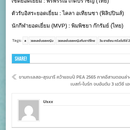
เซตยอดเยี่ยม : พรพรรณ เกิดปราชญ์ (ไทย)
ตัวรับอิสระยอดเยี่ยม : ไคลา อเทียนซา (ฟิลิปปินส์)
นักกีฬายอดเยี่ยม (MVP) : พิมพิชยา ก๊กรัมย์ (ไทย)
Tags:
a
วอลเลย์บอลหญิง
วอลเลย์บอลหญิงทีมชาติไทย
วัน อาเซียน กรังด์ปรีซ์
Share!
ขามทะเลสอ-สุรนารี คว้าแชมป์ PEA 2565 ภาคอีสานตอนล่า
เบสท์-ไบร์ท จบอันดับ 3 เอวีซี เอ
Usxx