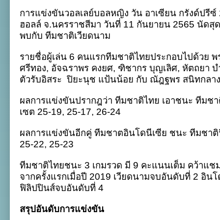
ไทย
การแข่งขันวอลเลย์บอลหญิง วัน อาเซียน กรังด์ปรี
ชนะ
เวียดนาม
ฮอลล์ จ.นครราชสีมา วันที่ 11 กันยายน 2565 นัดส
3
พบกับ ทีมชาติเวียดนาม
เซต
คว้า
แชมป์
รายชื่อผู้เล่น 6 คนแรกทีมชาติไทยประกอบไปด้วย พ
อาเซียน
ศรีทอง, อัจฉราพร คงยศ, ฑิชากร บุญเลิศ, หัตถยา บำร
กรัง
ด์
ตัวรับอิสระ
ปิยะนุช แป้นน้อย กับ ณัฎฐพร สนิทกลา
ปรีซ์
2022
ผลการแข่งขันปรากฎว่า ทีมชาติไทย เอาชนะ ทีมชาต
เซต 25-19, 25-17, 26-24
ผลการแข่งขันอีกคู่ ทีมชาตอินโดนีเซีย ชนะ ทีมชาติฟ
25-22, 25-23
ทีมชาติไทยชนะ 3 เกมรวด มี 9 คะแนนเต็ม คว้าแชมป์
จากครั้งแรกเมื่อปี 2019 เวียดนามจบอันดับที่ 2 อินโ
ฟิลิปปินส์จบอันดับที่ 4
สรุปอันดับการแข่งขัน