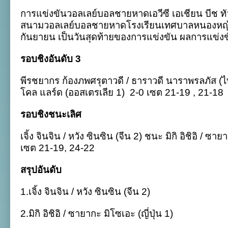
ท์-
การแข่งขันวอลเลย์บอลชายหาดเอวีซี เอเชียน บีช ทัว
ไบร์ท
จบ
สนามวอลเลย์บอลชายหาดโรงเรียนเทศบาลหนองหญ้าม้า
อันดับ
กันยายน เป็นวันสุดท้ายของการแข่งขัน ผลการแข่งขัน
3
เอ
วีซี
รอบชิงอันดับ 3
เอ
เชีย
พีรชยากร ก้องภพศรุตาวดี / ธาราวดี นาราพรลภัส (ไทย
น
บีช
โคล แลร์ด (ออสเตรเลีย 1)
2-0 เซต 21-19 , 21-18
ทัวร์
ร้อยเอ็ด
โอเพ่น
รอบชิงชนะเลิศ
เจิ้ง จินจิน / หวัง ซินซิน (จีน 2) ชนะ มิกิ อิชิอิ / ซาย
เซต 21-19, 24-22
สรุปอันดับ
1.เจิ้ง จินจิน / หวัง ซินซิน (จีน 2)
2.มิกิ อิชิอิ / ซายากะ มิโซเอะ (ญี่ปุ่น 1)