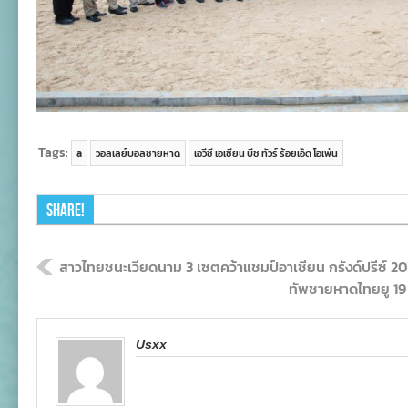
Tags:
a
วอลเลย์บอลชายหาด
เอวีซี เอเชียน บีช ทัวร์ ร้อยเอ็ด โอเพ่น
Share!
สาวไทยชนะเวียดนาม 3 เซตคว้าแชมป์อาเซียน กรังด์ปรีซ์ 2
ทัพชายหาดไทยยู 19 บ
Usxx