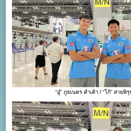
“อู๋” ภูธเนตร คำเต้า / “โก้” สายพิรุ