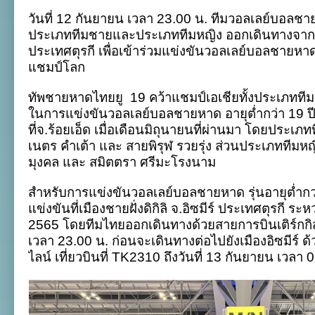
ชายหาด
วันที่ 12 กันยายน เวลา 23.00 น. ทีมวอลเลย์บอลชายห
ไทย
ยู
ประเภททีมชายและประเภททีมหญิง ออกเดินทางจากท่
19
ประเทศตุรกี เพื่อเข้าร่วมแข่งขันวอลเลย์บอลชายหาด ร
บิน
สู่
แชมป์โลก
ตุรกี
ลุย
ทัพชายหาดไทยยู
19 คว้าแชมป์เอเชียทั้งประเภทท
ศึก
ชิง
ในการแข่งขันวอลเลย์บอลชายหาด อายุต่ำกว่า 19 ปี 
แชมป์
ที่จ.ร้อยเอ็ด เมื่อเดือนมิถุนายนที่ผ่านมา โดยประเภทที
โลก
เนตร คำเต้า และ สายพิรุฬ รวยรุ่ง ส่วนประเภททีมหญิง
มุงคล และ สมิตตรา ศรีมะโรงนาม
สำหรับการแข่งขันวอลเลย์บอลชายหาด รุ่นอายุต่ำกว
แข่งขันที่เมืองชายฝั่งดิกิลิ จ.อิซมีร์ ประเทศตุรกี ระ
2565 โดยทีมไทยออกเดินทางด้วยสายการบินเติร์กกิส แ
เวลา 23.00 น. ก่อนจะเดินทางต่อไปยังเมืองอิซมีร์ ด้
ไลน์ เที่ยวบินที่ TK2310 ถึงวันที่ 13 กันยายน เวลา 