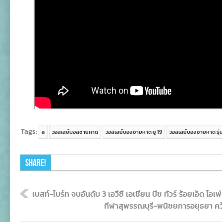
Tags:
a
วอลเลย์บอลชายหาด
วอลเลย์บอลชายหาด ยู 19
วอลเลย์บอลชายหาด รุ่นอ
Share!
เบสท์-ไบร์ท จบอันดับ 3 เอวีซี เอเชียน บีช ทัวร์ ร้อยเอ็ด โอเพ
กีฬาสุพรรณบุรี-พนิชยการอยุธยา ค