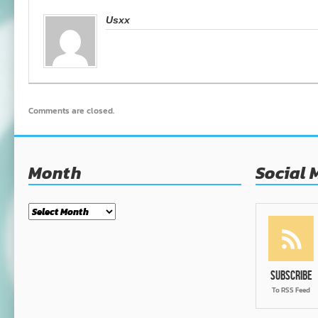
Usxx
Comments are closed.
Month
Social 
Month
Subscribe
To RSS Feed