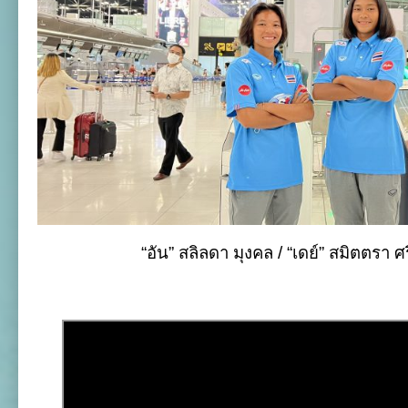
“อัน” สลิลดา มุงคล / “เดย์” สมิตตรา