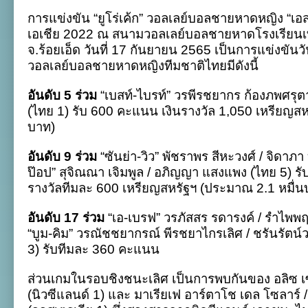
ผล
การแข่งขัน “ยูโร่เค้ก” วอลเลย์บอลชายหาดหญิง “เอส
งาน
ทีม
เอเชีย 2022 ณ สนามวอลเลย์บอลชายหาดโรงเรียน
ไทย
จ.ร้อยเอ็ด วันที่ 17 กันยายน 2565 เป็นการแข่งขันว
ใน
ศึก
วอลเลย์บอลชายหาดหญิงทีมชาติไทยมีดังนี้
ยู
โร่
อันดับ 5 ร่วม
“เบสท์-ไบรท์” วรพีรชยากร ก้องภพศรุต
เค้ก
ชายหาด
(ไทย 1) รับ 600 คะแนน เงินรางวัล 1,050 เหรียญสห
หญิง
บาท)
เอ
ส
โค
อันดับ 9 ร่วม
“ซันย่า-วิว” พัชราพร สีหะวงศ์ / จิดาภา 
ล่า
ป๊อป” สุจิณณา เจิมพูล / อภิญญา แสงแพง (ไทย 5) ร
ชิง
แชมป์
รางวัลทีมละ 600 เหรียญสหรัฐฯ (ประมาณ 2.1 หมื่น
เอเชีย
อันดับ 17 ร่วม
“เอ-เบรฟ” วรภัสสร รดารงค์ / รำไพพฤทธ
“บูม-คิม” วรณัชชยากรณ์ พีรชยาไกรเลิศ / ชรันรัตน์
3)
รับทีมละ 360 คะแนน
ส่วนเกมในรอบชิงชนะเลิศ เป็นการพบกันของ อลิซ เ
(นิวซีแลนด์ 1) และ มาเรียเฟ อาร์ตาโช เดล โซลาร์ /