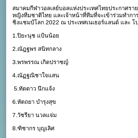
ลูก
สมาคมกีฬาวอลเลย์บอลแห่งประเทศไทยประกาศรายชื
ยาง
เผย
หญิงทีมชาติไทย และเจ้าหน้าที่ทีมที่จะเข้าร่วมทำก
ชื่อ
ชิงแชมป์โลก 2022 ณ ประเทศเนเธอร์แลนด์ และ โปแล
นัก
ตบ
สาว
1.ปิยะนุช แป้นน้อย
ไทย
ลุย
2.ณัฎฐพร สนิทกลาง
ศึก
ชิง
แชมป์
3.พรพรรณ เกิดปราชญ์
โลก
4.ณัฏฐณิชาใจแสน
5.ทัดดาว นึกแจ้ง
6.หัตถยา บำรุงสุข
7.วัชรียา นวลแจ่ม
8.ฑิชากร บุญเลิศ