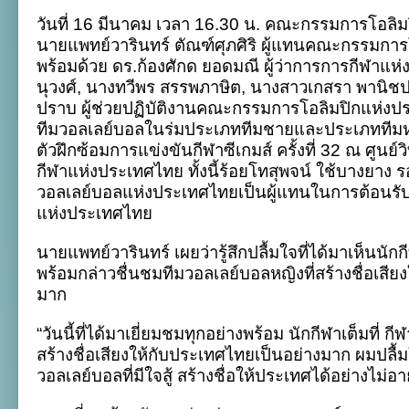
กรรมการ
วันที่ 16 มีนาคม เวลา 16.30 น. คณะกรรมการโอล
โอลิมปิก
ไทย
นายแพทย์วารินทร์ ตัณฑ์ศุภศิริ ผู้แทนคณะกรรมกา
เข้า
พร้อมด้วย ดร.ก้องศักด ยอดมณี ผู้ว่าการการกีฬาแ
เยี่ยม
ทัพ
นุวงศ์, นางทวีพร สรรพภาษิต, นางสาวเกสรา พานิช
ลูก
ปราบ ผู้ช่วยปฏิบัติงานคณะกรรมการโอลิมปิกแห่งปร
ยาง
ทีมวอลเลย์บอลในร่มประเภททีมชายและประเภททีมหญิง
ใน
ร่ม
ตัวฝึกซ้อมการแข่งขันกีฬาซีเกมส์ ครั้งที่ 32 ณ ศูนย
เตรียม
กีฬาแห่งประเทศไทย ทั้งนี้ร้อยโทสุพจน์ ใช้บางยาง
ซีเกมส์
วอลเลย์บอลแห่งประเทศไทยเป็นผู้แทนในการต้อนร
แห่งประเทศไทย
นายแพทย์วารินทร์ เผยว่ารู้สึกปลื้มใจที่ได้มาเห็นนักก
พร้อมกล่าวชื่นชมทีมวอลเลย์บอลหญิงที่สร้างชื่อเสีย
มาก
“วันนี้ที่ได้มาเยี่ยมชมทุกอย่างพร้อม นักกีฬาเต็มที่ ก
สร้างชื่อเสียงให้กับประเทศไทยเป็นอย่างมาก ผมปลื้
วอลเลย์บอลที่มีใจสู้ สร้างชื่อให้ประเทศได้อย่างไม่อ