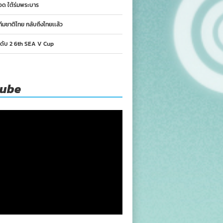
อด ใต้ร่มพระบาร
ทีมชาติไทย กลับถึงไทยเเล้ว
นดับ 2 6th SEA V Cup
tube