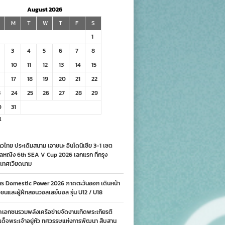
August 2026
M
T
W
T
F
S
1
3
4
5
6
7
8
10
11
12
13
14
15
17
18
19
20
21
22
3
24
25
26
27
28
29
0
31
l
วไทย ประเดิมสนาม เอาชนะ อินโดนีเซีย 3-1 เซต
ลหญิง 6th SEA V Cup 2026 เลกแรก ที่กรุง
เทศเวียดนาม
าร Domestic Power 2026 ภาคตะวันออก เดินหน้า
นและผู้ฝึกสอนวอลเลย์บอล รุ่น U12 / U18
คเอกชนรวมพลังเครือข่ายจัดงานเทิดพระเกียรติ
ด็จพระเจ้าอยู่หัว ทศวรรษแห่งการพัฒนา สืบสาน