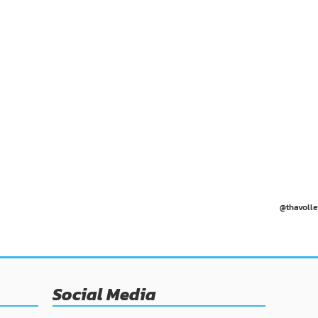
@thavolle
Social Media