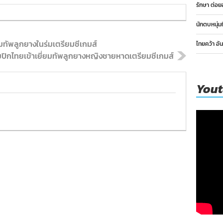
รักษา ต่อย
นักตบหนุ่ม
มทัพลูกยางในร่มเตรียมซีเกมส์
ไทยคว้า อั
ิกไทยเข้าเยี่ยมทัพลูกยางหญิงชายหาดเตรียมซีเกมส์
You