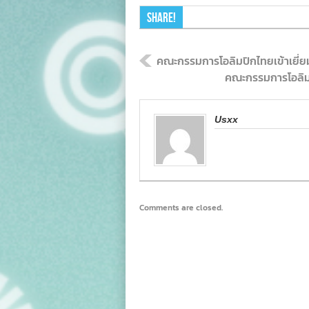
Share!
คณะกรรมการโอลิมปิกไทยเข้าเยี่ย
คณะกรรมการโอลิมป
Usxx
Comments are closed.