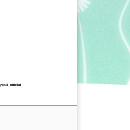
yball_official