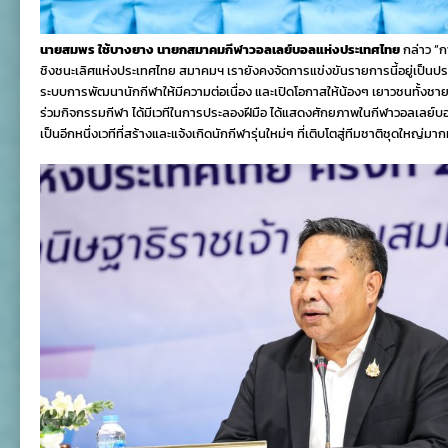
นายสมพร ใช้บางยาง นายกสมาคมกีฬาวอลเลย์บอลแห่งประเทศไทย
กล่าว “ก
ชิงชนะเลิศแห่งประเทศไทย สมาคมฯ เรายังคงจัดการแข่งขันรายการนี้อยู่เป็นประจำ
ระบบการพัฒนานักกีฬาให้มีความต่อเนื่อง และเปิดโอกาสให้น้องๆ เยาวชนทั้งชาย
ร่วมกิจกรรมกีฬา ได้มีเวทีในการประลองฝีมือ ได้แสดงศักยภาพในกีฬาวอลเลย์บอล
เป็นอีกหนึ่งเวทีที่สร้างและแจ้งเกิดนักกีฬารุ่นใหม่ๆ ที่เติบโตสู่ทีมชาติชุดใหญ่มา