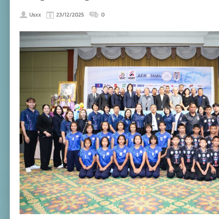
Usxx
23/12/2025
0