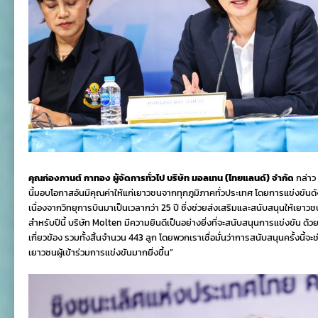
คุณก่องกานต์ กาทอง
ผู้จัดการทั่วไป บริษัท มอลเทน (ไทยแลนด์) จำกัด
กล่าว
นี้มอบโอกาสอันมีคุณค่าให้แก่เยาวชนจากทุกภูมิภาคทั่วประเทศ โดยการแข่งขันดั
เนื่องจากวิทยุการบินมาเป็นเวลากว่า 25 ปี ซึ่งช่วยส่งเสริมและสนับสนุนให้เย
สำหรับปีนี้ บริษัท Molten มีความยินดีเป็นอย่างยิ่งที่จะสนับสนุนการแข่งขัน 
เกี่ยวข้อง รวมทั้งสิ้นจำนวน 443 ลูก โดยพวกเราเชื่อมั่นว่าการสนับสนุนครั้งนี้จ
เยาวชนผู้เข้าร่วมการแข่งขันมากยิ่งขึ้น”