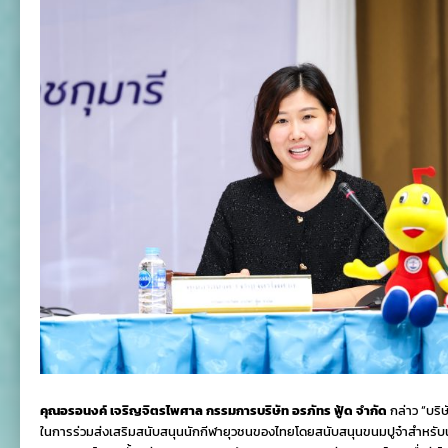
คุณอรอนงค์ เจริญจิตรไพศาล กรรมการบริษัท อรภัทร ฟู้ด จำกัด
กล่าว “บริษั
ในการร่วมส่งเสริมสนับสนุนนักกีฬายุวชนของไทยโดยสนับสนุนขนมปูจ๋าสำหรับนัก