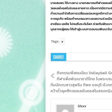
นายสมพร ใช้บางยาง นายกสมาคมกีฬาวอลเลย์บอล
วอลเลย์บอลในร่มและชายหาด เนื่องจากมีความสำค
ทำความเข้าใจถึงการเปลี่ยนแปลงกฎกติกาต่างๆข
ภาคธุรกิจ พร้อมกำหนดแนวทางขอความร่วมมือใน
อาเซียน เอเชีย ไปจนถึงระดับโลก ช่วยกันพัฒนาก
บุคลากรผู้สอน ให้เข้าสู่ระบบการอบรมพัฒนาในร
Tags:
a
Share!
กิจกรรมพี่สอนน้อง Volleyball G
กีฬาเพื่อพัฒนาชาติไทย ในพระบรม
ทีมนักตบสาวสุพรีม ทิพย ชลบุรี-อี.เทค
คว้าตั๋วลุยศึกวอลเลย์บอลสโมสรเหญิงช
Usxx