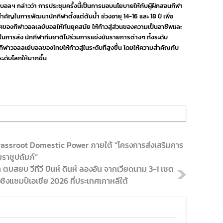
ฯ กล่าวว่า การประชุมครั้งนี้เป็นการมอบนโยบายให้กับผู้ฝึกสอนกีฬา
ัญในการพัฒนานักกีฬาตั้งแต่ต้นน้ำ ช่วงอายุ 14-16 และ 18 ปี เพื่อ
องกีฬาวอลเลย์บอลให้ทันยุคสมัย ให้ก้าวสู่ส่วนของความเป็นอาชีพและ
การส่ง นักกีฬาทีมชาติไปร่วมการแข่งขันรายการต่างๆ ทั้งระดับ
ีฬาวอลลเย์บอลของไทยให้ก้าวสู่ในระดับที่สูงขึ้น โดยให้ความสำคัญกับ
ะดับโลกให้มากขึ้น
rassroot Domestic Power ภายใต้ “โครงการส่งเสริมการ
ราชูปถัมภ์”
 ตบสยบ วีทีวี บินห์ ดินห์ ลองอัน จากเวียดนาม 3-1 เซต
ิงแชมป์เอเชีย 2026 ที่ประเทศเกาหลีใต้