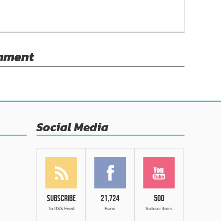
omment
Social Media
Subscribe
21,724
500
To RSS Feed
Fans
Subscribers