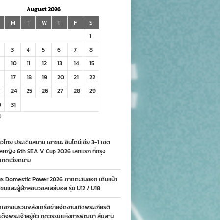
August 2026
M
T
W
T
F
S
1
3
4
5
6
7
8
10
11
12
13
14
15
17
18
19
20
21
22
3
24
25
26
27
28
29
0
31
l
วไทย ประเดิมสนาม เอาชนะ อินโดนีเซีย 3-1 เซต
ลหญิง 6th SEA V Cup 2026 เลกแรก ที่กรุง
เทศเวียดนาม
าร Domestic Power 2026 ภาคตะวันออก เดินหน้า
นและผู้ฝึกสอนวอลเลย์บอล รุ่น U12 / U18
คเอกชนรวมพลังเครือข่ายจัดงานเทิดพระเกียรติ
ด็จพระเจ้าอยู่หัว ทศวรรษแห่งการพัฒนา สืบสาน