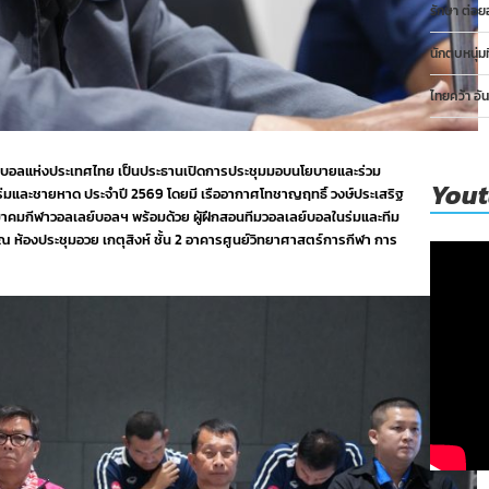
รักษา ต่อย
นักตบหนุ่ม
ไทยคว้า อั
บอลแห่งประเทศไทย เป็นประธานเปิดการประชุมมอบนโยบายและร่วม
You
มและชายหาด ประจำปี 2569 โดยมี เรืออากาศโทชาญฤทธิ์ วงษ์ประเสริฐ
าคมกีฬาวอลเลย์บอลฯ พร้อมด้วย ผู้ฝึกสอนทีมวอลเลย์บอลในร่มและทีม
 ห้องประชุมอวย เกตุสิงห์ ชั้น 2 อาคารศูนย์วิทยาศาสตร์การกีฬา การ