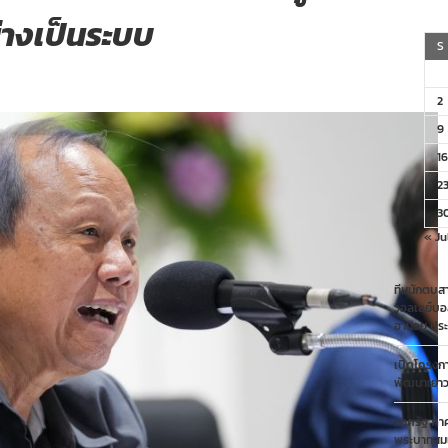
างเป็นระบบ
S
2
9
16
2
3
« Ju
ทีมนักตบสา
วอลเลย์บอ
ฮานอย ประ
เปิดโครงก
พัฒนาเยาวช
ภาครัฐ ภา
พระบาทสมเ