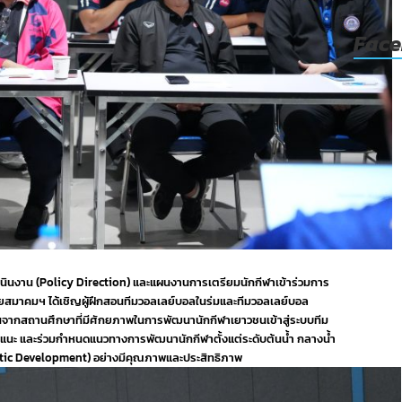
Fac
รดำเนินงาน (Policy Direction) และแผนงานการเตรียมนักกีฬาเข้าร่วมการ
ดยสมาคมฯ ได้เชิญผู้ฝึกสอนทีมวอลเลย์บอลในร่มและทีมวอลเลย์บอล
ชนจากสถานศึกษาที่มีศักยภาพในการพัฒนานักกีฬาเยาวชนเข้าสู่ระบบทีม
นอแนะ และร่วมกำหนดแนวทางการพัฒนานักกีฬาตั้งแต่ระดับต้นน้ำ กลางน้ำ
atic Development) อย่างมีคุณภาพและประสิทธิภาพ