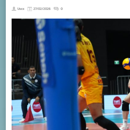
Usxx
27/02/2026
0