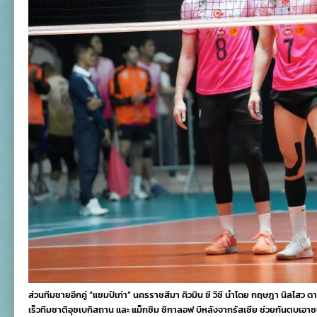
ส่วนทีมชายอีกคู่ “แชมป์เก่า” นครราชสีมา คิวมิน ซี วีซี นำโดย กฤษฎา นิลไสว 
เร็วทีมชาติอุซเบกิสถาน และ แม็กซิม ชิกาลอฟ บีหลังจากรัสเซีย ช่วยกันตบเอาช