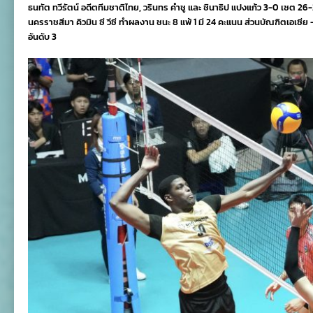
ธนทัต ทวีรัตน์ อดีตทีมชาติไทย, วรินทร คำชู และ ชินาธิป แปงแก้ว 3-0 เซต 26-
นครราชสีมา คิวมิน ซี วีซี ทำผลงาน ชนะ 8 แพ้ 1 มี 24 คะแนน ส่วนบัณฑิตเอเซีย –
อันดับ 3