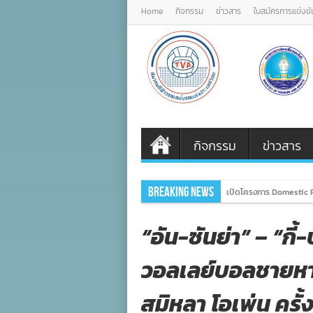
Home
กิจกรรม
ข่าวสาร
ใบสมัครการแข่งขั
กิจกรรม
ข่าวสาร
Breaking News
ภาครัฐ ภาคเอกชนรวมพลัง
“อัน-ซันย่า” – “กี
วอลเลย์บอลชายหาด 
สมิหลา โอเพ่น ครั้ง