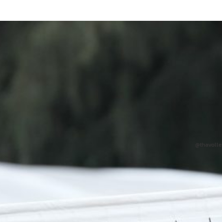
@thavolle