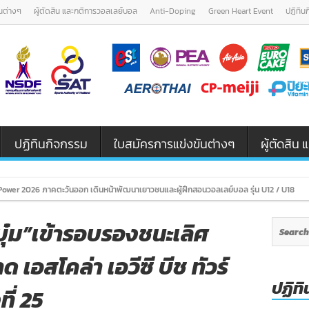
นต่างๆ
ผู้ตัดสิน และกติการวอลเลย์บอล
Anti-Doping
Green Heart Event
ปฏิทิน
ปฏิทินกิจกรรม
ใบสมัครการแข่งขันต่างๆ
ผู้ตัดสิ
เครือข่ายจัดงานเทิดพระเก
้-บุ๋ม”เข้ารอบรองชนะเลิศ
เอสโคล่า เอวีซี บีช ทัวร์
ปฏิทิ
ที่ 25