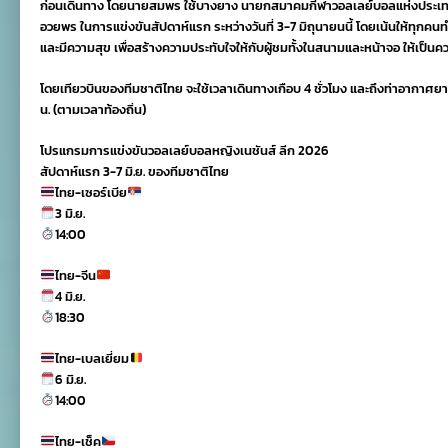
ก่อนเดินทาง โดยนายสมพร ใช้บางยาง นายกสมาคมกีฬาวอลเลย์บอลแห่งประเทศไ
อวยพร ในการแข่งขันสัปดาห์แรก ระหว่างวันที่ 3-7 มิถุนายนนี้ โดยเน้นให้ทุกคนทำ
และมีความสุข เพื่อสร้างความประทับใจให้กับผู้ชมทั้งในสนามและหน้าจอ ให้เป็
โดยเทียวบินของทีมชาติไทย จะใช้เวลาเดินทางเกือบ 4 ชั่วโมง และถึงท่าอากาศยาน
น. (ตามเวลาท้องถิ่น)
โปรแกรมการแข่งขันวอลเลย์บอลหญิงเนชันส์ ลีก 2026
สัปดาห์แรก 3-7 มิ.ย. ของทีมชาติไทย
ไทย-เซอร์เบีย
3 มิ.ย.
14:00
ไทย-จีน
4 มิ.ย.
18:30
ไทย-เบลเยี่ยม
6 มิ.ย.
14:00
ไทย-เช็ค