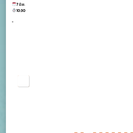
7 มิ.ย.
10:30