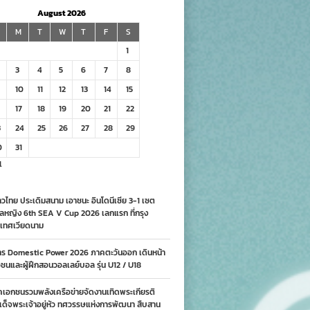
August 2026
M
T
W
T
F
S
1
3
4
5
6
7
8
10
11
12
13
14
15
17
18
19
20
21
22
3
24
25
26
27
28
29
0
31
l
วไทย ประเดิมสนาม เอาชนะ อินโดนีเซีย 3-1 เซต
ลหญิง 6th SEA V Cup 2026 เลกแรก ที่กรุง
เทศเวียดนาม
าร Domestic Power 2026 ภาคตะวันออก เดินหน้า
นและผู้ฝึกสอนวอลเลย์บอล รุ่น U12 / U18
คเอกชนรวมพลังเครือข่ายจัดงานเทิดพระเกียรติ
ด็จพระเจ้าอยู่หัว ทศวรรษแห่งการพัฒนา สืบสาน