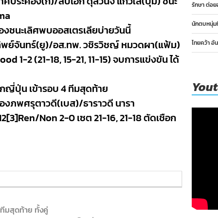
คประคอง(กี้)/สิบเอก ดุลวินิจ แก้วใส(บุ๋ม) ชนะ
รักษา ต่อย
uma
นักตบหนุ่ม
องชนะเลิศพบออสเตรเลียบ่ายวันนี้
ทิพย์จันทร์(ยู)/อส.ทพ. วชิรวิชญ์ หมวดผา(แฟ้ม)
ไทยคว้า อั
d 1-2 (21-18, 15-21, 11-15) จบการแข่งขัน ได้
You
ญี่ปุ่น เข้ารอบ 4 ทีมสุดท้าย
้องภพศรุตาวดี(เบส)/ธาราวดี นารา
2[3]Ren/Non 2-0 เซต 21-16, 21-18 ตัดเชือก
สุดท้าย ทั้งคู่