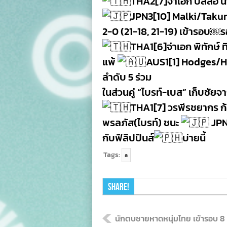
THA2[7]จ่าเอก บัลลือ นา
JPN3[10] Malki/Tak
2-0 (21-18, 21-19) เข้ารอบ￼ร
THA1[6]จ่าเอก พิทักษ์ 
แพ้
AUS1[1] Hodges/Hoo
ลำดับ 5 ร่วม
ในส่วนคู่
“ไบรท์-เบส” เก็บชัยจาก
THA1[7] วรพีรชยากร ก
พรลภัส(ไบรท์) ชนะ
JPN
กับฟิลิปปินส์
บ่ายนี้
Tags:
a
Share!
นักตบชายหาดหนุ่มไทย เข้ารอบ 8 ทีม