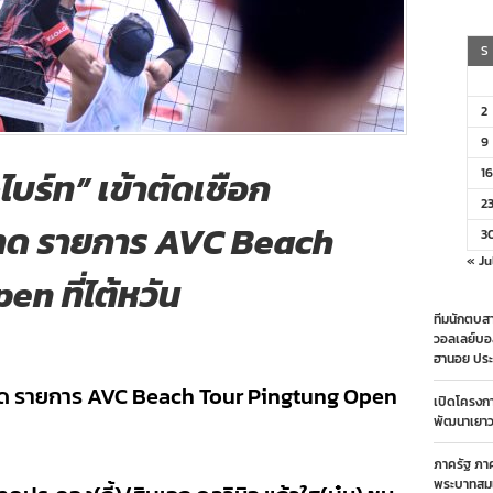
S
2
9
-ไบร์ท” เข้าตัดเชือก
16
2
าด รายการ AVC Beach
3
« Ju
n ที่ไต้หวัน
ทีมนักตบสา
วอลเลย์บอ
ฮานอย ประ
ด รายการ AVC Beach Tour Pingtung Open
เปิดโครงก
พัฒนาเยาวช
ภาครัฐ ภา
พระบาทสมเ