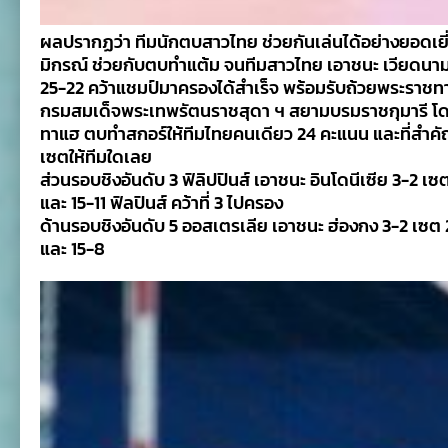
ผลปรากฏว่า ทีมนักตบสาวไทย ช่วยกันเล่นได้อย่างยอดเยี
มิกรณ์ ช่วยกับตบทำแต้ม จนทีมสาวไทย เอาชนะ เวียดนาม
25-22 คว้าแชมป์มาครองได้สำเร็จ พร้อมรับถ้วยพระราชท
กรมสมเด็จพระเทพรัตนราชสุดา ฯ สยามบรมราชกุมารี โดย
ทาแฮ ตบทำสกอร์ให้ทีมไทยคนเดียว 24 คะแนน และที่สำคั
เซตให้ทีมใดเลย
ส่วนรอบชิงอันดับ 3 ฟิลิปปินส์ เอาชนะ อินโดนีเซีย 3-2 เซ
และ 15-11 ฟิลปินส์ คว้าที่ 3 ไปครอง
ด้านรอบชิงอันดับ 5 ออสเตรเลีย เอาชนะ ฮ่องกง 3-2 เซต 
และ 15-8