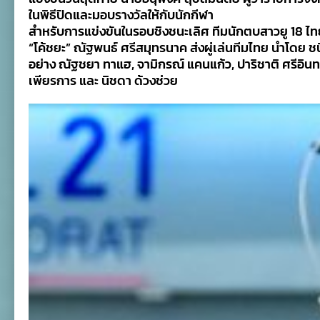
ในพิธีปิดและมอบรางวัลให้กับนักกีฬา
สำหรับการแข่งขันในรอบชิงชนะเลิศ ทีมนักตบสาวยู 18 ไทย 
“โค้ชยะ” ณัฐพนธ์ ศรีสมุทรนาค ส่งผู่เล่นทีมไทย นำโดย ช
อย่าง ณัฐชยา ทาแฮ, จามิกรณ์ แคนแก้ว, ปาริชาติ ศรีอินทร์
เพียรการ และ นิชดา ด้วงช่วย