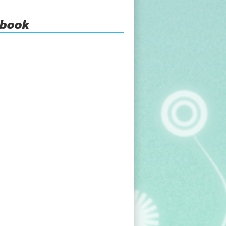
ebook