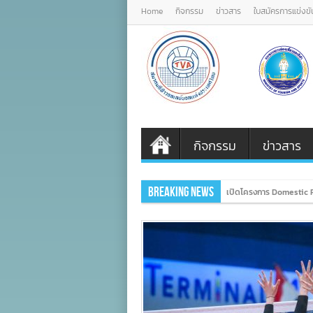
Home
กิจกรรม
ข่าวสาร
ใบสมัครการแข่งขั
กิจกรรม
ข่าวสาร
Breaking News
เปิดโครงการ Domestic P