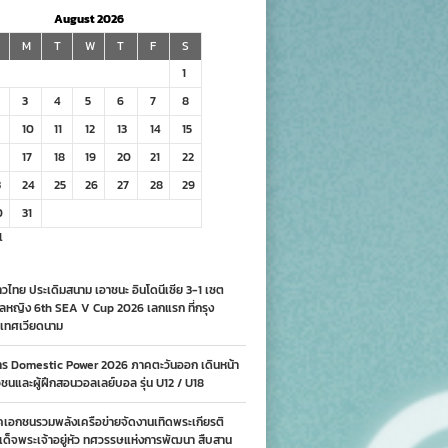
August 2026
M
T
W
T
F
S
1
3
4
5
6
7
8
10
11
12
13
14
15
17
18
19
20
21
22
3
24
25
26
27
28
29
0
31
l
วไทย ประเดิมสนาม เอาชนะ อินโดนีเซีย 3-1 เซต
ลหญิง 6th SEA V Cup 2026 เลกแรก ที่กรุง
เทศเวียดนาม
าร Domestic Power 2026 ภาคตะวันออก เดินหน้า
นและผู้ฝึกสอนวอลเลย์บอล รุ่น U12 / U18
คเอกชนรวมพลังเครือข่ายจัดงานเทิดพระเกียรติ
ด็จพระเจ้าอยู่หัว ทศวรรษแห่งการพัฒนา สืบสาน