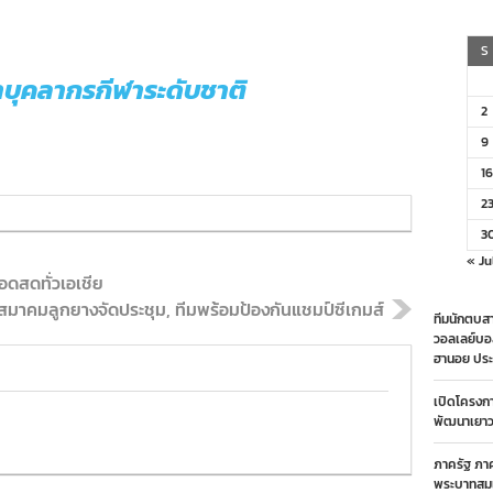
S
นาบุคลากรกีฬาระดับชาติ
2
9
16
2
3
« Ju
อดสดทั่วเอเชีย
สมาคมลูกยางจัดประชุม, ทีมพร้อมป้องกันแชมป์ซีเกมส์
ทีมนักตบสา
วอลเลย์บอ
ฮานอย ประ
เปิดโครงก
พัฒนาเยาวช
ภาครัฐ ภา
พระบาทสมเ