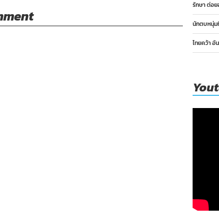
รักษา ต่อย
omment
นักตบหนุ่ม
ไทยคว้า อั
You