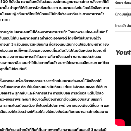
,500 ที่นั่งนั้น ความคืบหน้าในส่วนของนักตบลูกยางสาวไทย หลังจากที่ได้
รักษา ต่อย
านมานั้น ล่าสุดก็ได้เริ่มการฝึกซ้อมวันแรก ณสนามแข่งขัน โดยโค้ชอ๊อต นาย
ลเลย์บอลหญิงทีมชาติไทยได้นัดแนะให้นักกีฬาลงมารับประทานอาหารเช้า
นักตบหนุ่ม
10.00น
ไทยคว้า อั
ปรากฎว่ามีหลายคนที่ไม่ได้ลงมาทานอาหารเช้า โดยเฉพาะหน่อง-ปลื้มจิตร์
ตื่นนอนไม่ทัน ลงมาตอนที่รถกำลังจะออกพอดี โดยกิ๊ฟให้สัมภาษณ์ว่า
ตัวตอนตี 3 แล้วนอนยาวเหมือนกัน ทั้งสองเลยเดินทางไปซ้อมโดยหน้าตายัง
You
ถึงท้องเลย แต่ก็พกกล้วยและของขบเคี้ยวติดตัวไปด้วยนิดหน่อย ในขณะที่
ค่อยสบาย ลงมาทานอาหารเช้าในสภาพที่ตายังแดงก่ำ หลายคนบ่นว่านอน
จากบราซิล เลยทำให้ไม่อยากตื่นเช้า อยากใช้เวลานอนอีกนานๆ แต่ด้วย
ุกขึ้นไปซ้อมทันที
มครั้งแรกและครั้งเดียวของตบยางสาวไทยในสนามฮ่องกงนี้ โค้ชอ๊อตให้
วอร์มอัพเบาๆ ก่อนให้เล่นเกมเชิงเน้นทักษะ เช่นแบ่งฝ่ายละสองคนให้อันด
บบอลเสริฟ รุกกลับ และฝึกการเสริฟ การรับบอล การตีบอล แต่ไม่ได้ลง
ียว-อัจฉราพร คงยศ ซึ่งบาดเจ็บข้อเท้าขวาตั้งแต่แข่งขันสนามแรกที่
ีโอกาสกระโดดตีบอลด้วย ซึ่งโดยทั่วไปสภาพร่างกายของเพียวดีขึ้นมาก และ
สินของโค้ชอ๊อตว่าจะให้เธอได้ลงไปแข่งขันร่วมทีมตบยางสาวไทยในสนาม
ั้งนักกีฬาและเจ้าหน้าที่ทีมก็ตื่นสายพอๆกัน หลายคนตื่นนอนตี 3 และยังมี