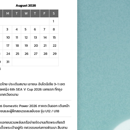
August 2026
M
T
W
T
F
S
1
3
4
5
6
7
8
10
11
12
13
14
15
17
18
19
20
21
22
3
24
25
26
27
28
29
0
31
l
วไทย ประเดิมสนาม เอาชนะ อินโดนีเซีย 3-1 เซต
ลหญิง 6th SEA V Cup 2026 เลกแรก ที่กรุง
เทศเวียดนาม
าร Domestic Power 2026 ภาคตะวันออก เดินหน้า
นและผู้ฝึกสอนวอลเลย์บอล รุ่น U12 / U18
คเอกชนรวมพลังเครือข่ายจัดงานเทิดพระเกียรติ
ด็จพระเจ้าอยู่หัว ทศวรรษแห่งการพัฒนา สืบสาน