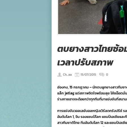
ตบยางสาวไทยซ้อมวั
เวลาปรับสภาพ
Ch...aa
15/07/2015
0
ฮ่องกง, 15 กรกฎาคม – นักตบลูกยางสาวทีมชาต
แล็ก jetlag แต่สภาพจิตใจพร้อมลุย โค้ชอ๊อตม
ร่างกายอาจจะด้อยกว่าทุกทีมที่มาแข่งขันที่สนา
การแข่งขันวอลเลย์บอลหญิงเวิร์ลดกรังปรีซ์ ร
อันดับโลก 1, จีน รองแชมป์โลก แชมป์เอเซียและท
สาวทีมชาติไทย ทีมอันดับโลก 12 และแชมป์เอเซีย