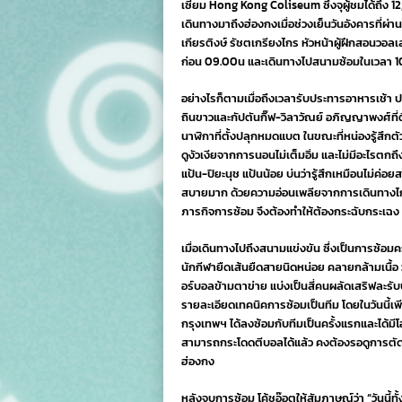
เซียม Hong Kong Coliseum ซึ่งจุผู้ชมได้ถึง 12
เดินทางมาถึงฮ่องกงเมื่อช่วงเย็นวันอังคารที่ผ่
เกียรติงษ์ รัชตเกรียงไกร หัวหน้าผู้ฝึกสอนวอ
ก่อน 09.00น และเดินทางไปสนามซ้อมในเวลา 
อย่างไรก็ตามเมื่อถึงเวลารับประทารอาหารเช้า 
ถินขาวและกัปตันกิ๊ฟ-วิลาวัณย์ อภิญญาพงศ์ที่
นาฬิกาที่ตั้งปลุกหมดแบต ในขณะที่หน่องรู้สึก
ดูงัวเงียจากการนอนไม่เต็มอิ่ม และไม่มีอะไรตก
แป้น-ปิยะนุช แป้นน้อย บ่นว่ารู้สึกเหมือนไม่
สบายมาก ด้วยความอ่อนเพลียจากการเดินทางไกล
ภารกิจการซ้อม จึงต้องทำให้ต้องกระฉับกระเฉง ล
เมื่อเดินทางไปถึงสนามแข่งขัน ซึ่งเป็นการซ้อ
นักกีฬายืดเส้นยืดสายนิดหน่อย คลายกล้ามเนื้อ 
อร์บอลข้ามตาข่าย แบ่งเป็นสี่คนผลัดเสริฟละรั
รายละเอียดเทคนิคการซ้อมเป็นทีม โดยในวันนี้เพ
กรุงเทพฯ ได้ลงซ้อมกับทีมเป็นครั้งแรกและได้ม
สามารถกระโดดตีบอลได้แล้ว คงต้องรอดูการตัด
ฮ่องกง
หลังจบการซ้อม โค้ชอ๊อตให้สัมภาษณ์ว่า “วันนี้ท