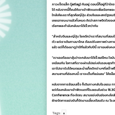
ภาวะเจ็ตแล็ก (jetlag) กันอยู่ ตอนนี้ก็อยู่ที่ว่
ได้ หลังจากนี้ก็คงให้เขาเข้าฟิตเนตเพื่อเรียกพละกำ
ใกล้เคียงเราที่สุดคือญี่ปุ่น ส่วนจีนและสหรัฐอเมริ
เคยเอาชนะมาแล้วทั้งหมด คิดว่าสภาพจิตใจของทีมเร
เรียกพละกำลังกลับมาได้เร็วกว่ากัน
“สำหรับจีนและญี่ปุ่น โชคดีกว่าเราที่สนามที่สองไ
ตัว แต่เราเดินทางมาไกล ต้องปรับสภาพร่างกายเ
แล้ว แต่ก็ต้องมาดูว่าปีที่แล้วกับปีนี้ เขาเองยังคง
“เราเองต้องมาลุ้นว่าจะกลับมาได้เร็วแค่ไหน ใจม
เหมือนกัน โอกาสที่เราจะผ่านไปแข่งขันรอบสุดท้าย
เขาไปเขารับได้หมดและนำแท็คติกต่างๆที่สต๊าฟโ
สนามสามที่ฮ่องกงนี้ เราจะเต็มที่แน่นอน” โค้ชอ๊
หลังจากการซ้อมเสร็จ ก็เดินทางกลับโรงแรม ทานอ
แต่ต้องกลับมาเข้าฟิตเนตที่โรงแรมในช่วง 16.30น
Conference ที่จะจัดณ สนามแข่งขันฮ่องกงโคล
ฝ่ายจัดการแข่งขันก็จัดงานเลี้ยงต้อนรับ ณ โรง
Tags:
a