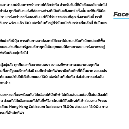
าใครจะสามารถปรับสภาพร่างกายได้ดีกว่ากัน สำหรับวันนี้ก็ยังซ้อมอะไรหนักไม่
ลัง ทุกทีมที่มาแข่งที่ฮ่องกงต่างก็เป็นทีมแข็งแกร่งทั้งนั้น แต่ทีมที่ฝีมือ
Fac
กา แกร่งกว่าเราทั้งสองทีม แต่ก็ใช่ว่าเราจะอ่อนที่สุด ทั้งสามทีมนี้ เราก็
าพร้อมแล้ว 100 เปอร์เซ็นต์ อยู่ที่ว่าในหนึ่งวันกว่าๆที่เหลือนี้ ทีมไหนจะ
ด้แข่งที่ญี่ปุ่น การเดินทางมาฮ่องกงใช้เวลาไม่นาน ปรับตัวนิดหน่อยก็ฟื้น
ยอะ ส่วนทีมสหรัฐอเมริกาชุดนี้เป็นชุดแชมป์โลกเขาเลย แกร่งมากๆอยู่
ฟอร์มเดิมอยู่หรือไม่
ันสู้อยู่แล้ว ทุกทีมเขาก็อยากชนะเรา เราเองก็พยายามจะเอาชนะทุกทีม
ที่สหรัฐอเมริกาก็ยังมี ผมคิดว่านักกีฬาเรามีแท็คติกที่ดีขึ้นมาก สอนอะไร
ค้ชสอนนำไปใช้ได้เต็มๆแบบ 100 เปอร์เซ็นต์เช่นกัน ยังไงในการแข่งขัน
อตกล่าว
าหารเที่ยงพร้อมกัน โค้ชอ๊อตให้นักกีฬาไปเดินเล่นและช๊อปปิ้งในเมืองได้
 ส่วนตัวโค้ชอ๊อตและกัปตันกิ๊ฟ วิลาวัณย์ได้รับเชิญให้เข้าร่วมงาน Press
ีเซียม Hong Kong Coliseum ในช่วงเวลา 15.00น ส่วนเวลา 18.00น ทาง
แรมที่พักนักกีฬา