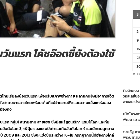
S
2
9
นแรก โค้ชอ๊อตชี้ยังต้องใช้
16
2
3
« Ju
ทีมนักตบสา
ิไทยเริ่มลงซ้อมวันแรก เพื่อปรับสภาพร่างกาย หลายคนยังมีอาการเจ็ต
วอลเลย์บอ
ฮานอย ประ
ั่นใจว่าตบยางสาวไทยพร้อมเต็มที่แม้ว่าความฟิตและความแข็งแกร่งของ
มฮ่องกง
เปิดโครงก
พัฒนาเยาวช
อบแรก กลุ่ม1 สนามสาม สายเฮช ซึ่งมีสหรัฐอเมริกา แชมป์โลก และทีม
ีมอันดับโลก 3, ญี่ปุ่น รองแชมป์เก่าและทีมอันดับโลก 4 และนักตบลูกยาง
ภาครัฐ ภา
ปี 2009 และ 2013 ซึ่งจะแข่งขันระหว่าง 16-18 กรกฎาคมนี้ที่ฮ่องกงโคลี
พระบาทสมเ