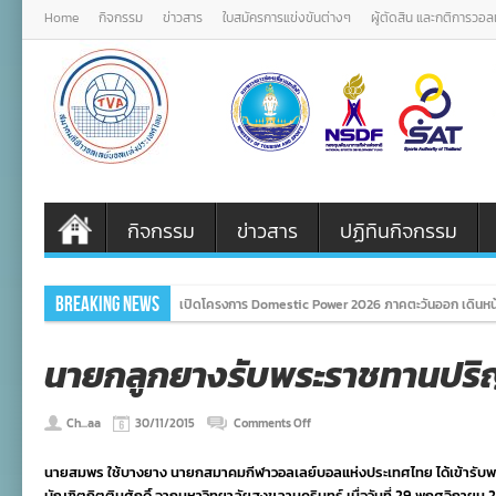
Home
กิจกรรม
ข่าวสาร
ใบสมัครการแข่งขันต่างๆ
ผู้ตัดสิน และกติการวอ
กิจกรรม
ข่าวสาร
ปฏิทินกิจกรรม
Breaking News
เปิดโครงการ Domestic Power 2026 ภาคตะวันออก เดินหน้
นายกลูกยางรับพระราชทานปร
on
Ch...aa
30/11/2015
Comments Off
นายก
ลูก
นายสมพร ใช้บางยาง นายกสมาคมกีฬาวอลเลย์บอลแห่งประเทศไทย ได้เข้ารับ
ยาง
รับ
บัณฑิตกิตติมศักดิ์ จากมหาวิทยาลัยสงขลานครินทร์ เมื่อวันที่ 29 พฤศจิกายน 