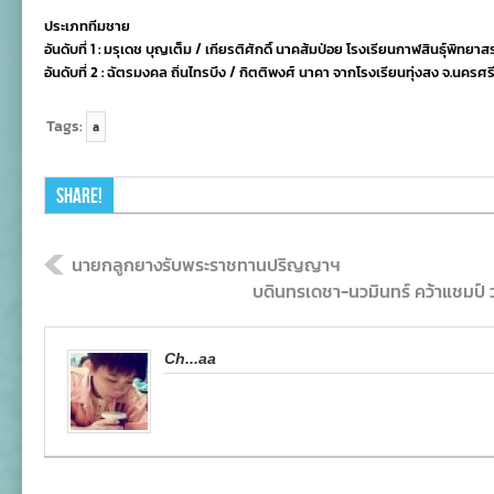
ประเภททีมชาย
อันดับที่ 1 : มรุเดช บุญเต็ม / เกียรติศักดิ์ นาคส้มป่อย โรงเรียนกาฬสินธุ์พิทยาส
อันดับที่ 2 : ฉัตรมงคล ถิ่นไทรบึง / กิตติพงศ์ นาคา จากโรงเรียนทุ่งสง จ.นคร
Tags:
a
Share!
นายกลูกยางรับพระราชทานปริญญาฯ
บดินทรเดชา-นวมินทร์ คว้าแชมป์ 
Ch...aa