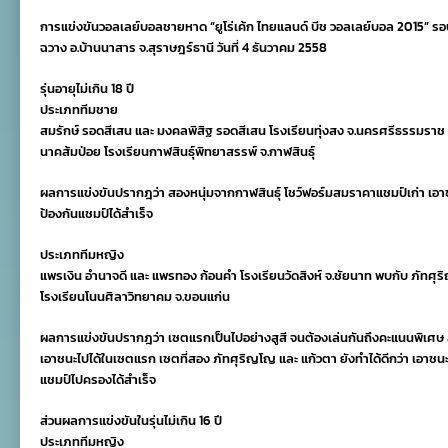
ยู
การแข่งขันวอลเลย์บอลชายหาด “ยูโร่เค้ก ไทยแลนด์ บีช วอลเลย์บอล 2015” 
โร่
เค้ก
ฉวาง อ.บ้านนาสาร จ.สุราษฎร์ธานี วันที่ 4 ธันวาคม 2558
ไทย
แลนด์
รุ่นอายุไม่เกิน 18 ปี
บีช
ประเภททีมชาย
วอลเลย์บอล
2015
สมรักษ์ รอดสีเสน และ มงคลพิสิฐ รอดสีเสน โรงเรียนทุ่งสง จ.นครศรีธรรมราช พ
รอบ
นาคส้มป่อย โรงเรียนกาฬสินธุ์พิทยาสรรพ์ จ.กาฬสินธุ์
ชิง
ชนะ
เลิศ
ผลการแข่งขันปรากฎว่า สองหนุ่มจากกาฬสินธุ์ โชว์ฟอร์มสมราคาแชมป์เก่า เอาชน
ระดับ
ป้องกันแชมป์ได้สำเร็จ
ประเทศ
ประเภททีมหญิง
แพรเงิน อำนาจดี และ แพรทอง ก้อนคำ โรงเรียนวัดสิงห์ จ.ชัยนาท พบกับ ภัทศุ
โรงเรียนโนนศิลาวิทยาคม จ.ขอนแก่น
ผลการแข่งขันปรากฎว่า เซตแรกเป็นไปอย่างสูสี จนต้องเล่นกันถึงคะแนนพิเศษ 
เอาชนะไปได้ในเซตแรก เซตที่สอง ภัทศุริญโญ และ แก้วตา ยังทำได้ดีกว่า เอาชนะไ
แชมป์ไปครองได้สำเร็จ
ส่วนผลการแข่งขันในรุ่นไม่เกิน 16 ปี
ประเภททีมหญิง