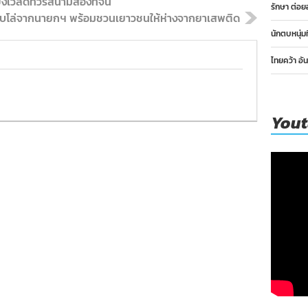
วิลด์ทัวร์สนามสองที่จีน
รักษา ต่อย
์ รับโล่จากนายกฯ พร้อมชวนเยาวชนให้ห่างจากยาเสพติด
นักตบหนุ่ม
ไทยคว้า อั
You