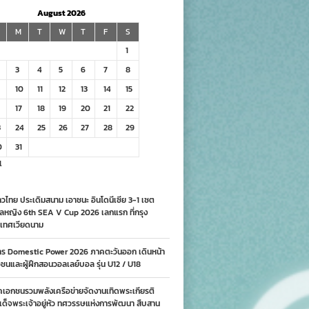
August 2026
M
T
W
T
F
S
1
3
4
5
6
7
8
10
11
12
13
14
15
17
18
19
20
21
22
3
24
25
26
27
28
29
0
31
l
วไทย ประเดิมสนาม เอาชนะ อินโดนีเซีย 3-1 เซต
ลหญิง 6th SEA V Cup 2026 เลกแรก ที่กรุง
เทศเวียดนาม
าร Domestic Power 2026 ภาคตะวันออก เดินหน้า
นและผู้ฝึกสอนวอลเลย์บอล รุ่น U12 / U18
คเอกชนรวมพลังเครือข่ายจัดงานเทิดพระเกียรติ
ด็จพระเจ้าอยู่หัว ทศวรรษแห่งการพัฒนา สืบสาน