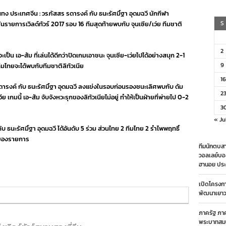
ส้ม
นทง ประเทศจีน : วรภัสสร รดารงค์ กับ ธนะรัศมิ์ฐา อุดมฉวี นักกีฬา
ชนะ
จีน
S
ยการเวิลด์ทัวร์ 2017 รอบ 16 ทีมสุดท้ายพบกับ จุนเซีย/เว่ย ทีมชาติ
2-
1
เซต
2
่จะเป็น เอ-ส้ม ที่เล่นได้ดีกว่าปิดเกมเอาชนะ จุนเซีย-เว่ยไปได้อย่างสนุก 2-1
รอบ
16
9
มไทยจะได้พบกับทีมชาติลิทัวเนีย
ทีม
สุดท้าย
16
รดารงค์ กับ ธนะรัศมิ์ฐา อุดมฉวี ลงแข่งในรอบก่อนรองชนะเลิศพบกับ ดัม
เวิลด์
2
ทัวร์
วีย เกมนี้ เอ-ส้ม จับจังหวะรุกของลิทัวเนียไม่อยู่ ทำให้เป็นฝ่ายที่พ่ายไป 0-2
2017
3
« Ju
 ธนะรัศมิ์ฐา อุดมฉวี ได้อันดับ 5 ร่วม ส่วนไทย 2 ทีมไทย 2 รำไพพฤทธิ์
วมของรายการ
ทีมนักตบสา
วอลเลย์บอ
ฮานอย ประ
เปิดโครงก
พัฒนาเยาวช
ภาครัฐ ภา
พระบาทสมเ