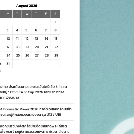
August 2026
M
T
W
T
F
S
1
3
4
5
6
7
8
10
11
12
13
14
15
17
18
19
20
21
22
3
24
25
26
27
28
29
0
31
l
วไทย ประเดิมสนาม เอาชนะ อินโดนีเซีย 3-1 เซต
ลหญิง 6th SEA V Cup 2026 เลกแรก ที่กรุง
เทศเวียดนาม
าร Domestic Power 2026 ภาคตะวันออก เดินหน้า
นและผู้ฝึกสอนวอลเลย์บอล รุ่น U12 / U18
คเอกชนรวมพลังเครือข่ายจัดงานเทิดพระเกียรติ
ด็จพระเจ้าอยู่หัว ทศวรรษแห่งการพัฒนา สืบสาน