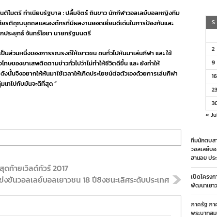
จิตร์
ันติไมตรี ทำเนียบรัฐบาล : ปลื้มจิตร์ ถินขาว นักกีฬาวอลเลย์บอลหญิงทีม
รับ
โล่
S
กียรติคุณบุคคลและองค์กรที่มีผลงานยอดเยี่ยมดีเด่นในการป้องกันและ
จาก
ประยุทธ์ จันทร์โอชา นายกรัฐมนตรี
นา
ยกฯ
2
ี่ได้เป็นส่วนหนึ่งของการรณรงค์ให้เยาวชน คนทั่วไปหันมาเล่นกีฬา และ ใช้
พร้อม
ชวน
9
โทษของยาเสพติดตามข่าวทั่วไปว่าไม่ทำให้ชีวิตดีขึ้น และ ยังทำให้
เยาวชน
ังนั้นจึงอยากให้หันมาใช้เวลาให้เกิดประโยชน์ต่อตัวเองด้วยการเล่นกีฬา
ให้
16
มเทไปกับมันจะดีที่สุด “
ห่าง
2
จาก
ยา
3
เสพ
ติด
« Ju
ทีมนักตบสา
วอลเลย์บอ
ฮานอย ประ
ุดท้ายเวิลด์ทัวร์ 2017
เปิดโครงก
่งขันวอลเลย์บอลเยาวชน 18 ปีชิงชนะเลิศระดับประเทศ
พัฒนาเยาวช
ภาครัฐ ภา
พระบาทสมเ