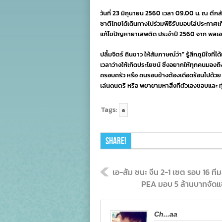
วันที่ 23 มิถุนายน 2560 เวลา 09.00 น. ณ ตึกส
ชาติไทยได้เดินทางไปร่วมพิธีรับมอบโล่ประกาศเ
แก้ไขปัญหายาเสพติด ประจำปี 2560 จาก พลเอก
ปลื้มจิตร์ ถินขาว ให้สัมภาษณ์ว่า” รู้สึกภูมิใจท
เวลาว่างให้เกิดประโยชน์ ซึ่งอยากให้ทุกคนมองถึง
ครอบครัว หรือ คนรอบข้างต้องเดือดร้อนไปด้วย ด
เล่นดนตรี หรือ พยายามหาสิ่งที่ตัวเองชอบและ ทุ่
Tags:
a
Share!
เอ-ส้ม ชนะ จีน 2-1 เซต รอบ 16 ทีมส
PEA มอบ 5 ล้านบาทจัดแข
Ch...aa