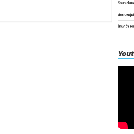
รักษา ต่อย
นักตบหนุ่ม
ไทยคว้า อั
You