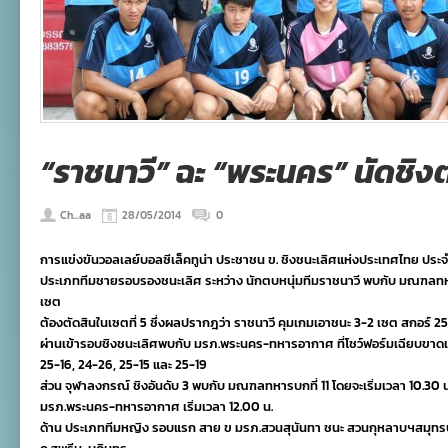
“ราชนาวี” ฉะ “พระนคร” นัดชิง
Ch...aa
28/05/2014
0
การแข่งขันวอลเลย์บอลซีเล็คทูน่า ประชาชน ข. ชิงชนะเลิศแห่งประเทศไทย ประจำปี 
ประเภททีมชายรอบรองชนะเลิศ ระหว่าง นักตบหนุ่มทีมราชนาวี พบกับ มณฑลทหารบกท
เซต
ต้องตัดสินในเซตที่ 5 ซึ่งผลปรากฎว่า ราชนาวี คุมเกมเอาชนะ 3-2 เซต สกอร์ 
ผ่านเข้ารอบชิงชนะเลิศพบกับ มรภ.พระนคร-ทหารอากาศ ที่โชว์ฟอร์มเฉียบขาดเ
25-16, 24-26, 25-15 และ 25-19
ส่วน จุฬาลงกรณ์ ชิงอันดับ 3 พบกับ มณฑลทหารบกที่ 11 โดยจะเริ่มเวลา 10.30 น. 
มรภ.พระนคร-ทหารอากาศ เริ่มเวลา 12.00 น.
ด้าน ประเภททีมหญิง รอบแรก สาย ข มรภ.สวนสุนันทา ชนะ สวนกุหลาบฯสมุทรป