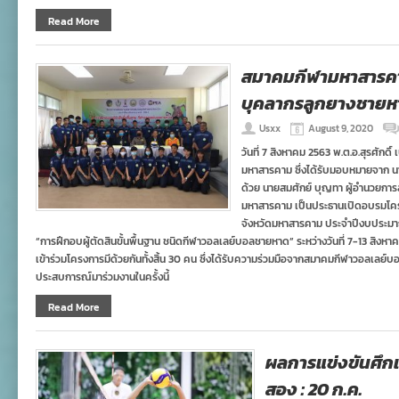
Read More
สมาคมกีฬามหาสารค
บุคลากรลูกยางชายห
Usxx
August 9, 2020
วันที่ 7 สิงหาคม 2563 พ.ต.อ.สุรศักด
มหาสารคาม ซึ่งได้รับมอบหมายจาก 
ด้วย นายสมศักย์ บุญทา ผู้อำนวยกา
มหาสารคาม เป็นประธานเปิดอบรมโ
จังหวัดมหาสารคาม ประจำปีงบประมาณ
“การฝึกอบผู้ตัดสินขั้นพื้นฐาน ชนิดกีฬาวอลเลย์บอลชายหาด” ระหว่างวันที่ 7-13 สิง
เข้าร่วมโครงการมีด้วยกันทั้งสิ้น 30 คน ซึ่งได้รับความร่วมมือจากสมาคมกีฬาวอลเลย์บอ
ประสบการณ์มาร่วมงานในครั้งนี้
Read More
ผลการแข่งขันศึกเ
สอง : 20 ก.ค.