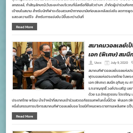
ลกฮอลล์, ทำสัญลักษณ์เว้นระยะห่างบริเวณที่นั่งหรือที่ยืนคิวต่างๆ ,จำกัดผู้เข่าร่วมกิจก
เข้าชมในสนาม สำหรับนักกีฬาจะต้องสวมหน้ากากอนามัยก่อนและหลังแข่งขัน ลดการพูดคุ
แสดงความดีใจ สำหรับการแข่งขัน มีขึ้นระหว่างวันที่
Read More
สมาคมวอลเลย์เป็
เอก (พิเศษ) สมนึก 
Usxx
July 9, 2020
สมาคมกีฬาวอลเลย์บอลแห่งประ
ฟุตบอลแห่งประเทศไทย ในพระบ
เอก (พิเศษ) สมนึก อุทินทุ ณ ศ
ร.ท.ชาญฤทธิ์ วงศ์ประเสริฐ เล
ด้วย ร.อ.จักรสุวรรณ โตเจริญ
ประเทศไทย พร้อม นำเจ้าหน้าที่สมาคมเข้าร่วมสวดอภิธรรมศพในครั้งนี้ด้วย พันเอก (พิ
หนึ่งในกรรมการบริหารสมาคมกีฬาวอลเลย์บอล โดยมีกำหนดพระราชทานเพลิงศพ (เป็นก
Read More