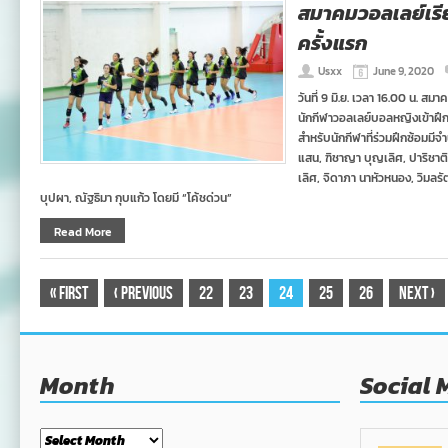
สมาคมวอลเลย์เรี
ครั้งแรก
Usxx
June 9, 2020
วันที่ 9 มิ.ย. เวลา 16.00 น. 
นักกีฬาวอลเลย์บอลหญิงเข้าฝึก
สำหรับนักกีฬาที่ร่วมฝึกซ้อมมี
แสน, ฑิชาญา บุญเลิศ, ปาริชาติ อ
เลิศ, จิดาภา นาหัวหนอง, วิมลรัต
บุปผา, ณัฐธิมา กุบแก้ว โดยมี “โค้ชด่วน”
Read More
«
First
‹
Previous
22
23
24
25
26
Next
›
Month
Social 
Month