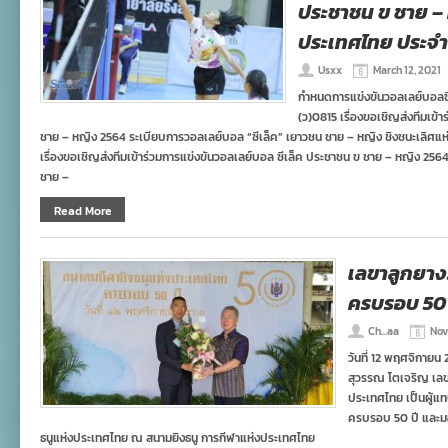
ประชาชน ข ชาย – 
ประเทศไทย ประจำ
Usxx
March 12, 2021
กำหนดการแข่งขันวอลเลย์บอลซีเ
(ว)0815 เรื่องขอเชิญส่งทีมเข้
ชาย – หญิง 2564 ระเบียบการวอลเลย์บอล “ซีเล็ค” เยาวชน ชาย – หญิง ชิงชนะเลิศแห
เรื่องขอเชิญส่งทีมเข้าร่วมการแข่งขันวอลเลย์บอล ซีเล็ค ประชาชน ข ชาย – หญิง 25
ชาย –
Read More
เลขาลูกยาง
ครบรอบ 50 
Ch...aa
Nov
วันที่ 12 พฤศจิกายน
สุวรรณ โตเจริญ เล
ประเทศไทย เป็นผู้แ
ครบรอบ 50 ปี และม
ธนูแห่งประเทศไทย ณ สนามยิงธนู การกีฬาแห่งประเทศไทย