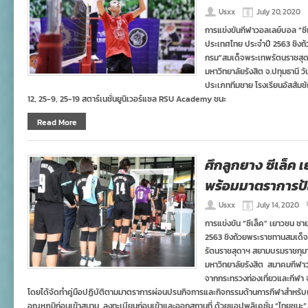
Usxx
July 20, 2020
การแข่งขันกีฬาวอลเลย์บอล “ซี
ประเทศไทย ประจำปี 2563 ชิงถ
กรม”สมเด็จพระเทพรัตนราชสุ
มหาวิทยาลัยรังสิต จ.ปทุมธานี 
ประเภททีมชาย โรงเรียนอัสสัมช
12, 25-9, 25-19 สตาร์เนชั่นยูนิเวอร์แซล RSU Academy ชนะ
Read More
ศึกลูกยาง ซีเล็ค
พร้อมมาตราการป้
Usxx
July 14, 2020
การแข่งขัน “ซีเล็ค” เยาวชน ช
2563 ชิงถ้วยพระราชทานสมเด็จ
รัตนราชสุดาฯ สยามบรมราชกุมาร
มหาวิทยาลัยรังสิต สมาคมกีฬ
จากกระทรวงท่องเที่ยวและกีฬา
โดยได้จัดทำคู่มือปฏิบัติตามมาตราการผ่อนปรนกิจการและกิจกรรมด้านการกีฬาสำหรับเจ้าห
อุณหภูมิก่อนเข้าสนาม, ลงทะเบียนก่อนเข้าและออกสถานที่ ด้วยแอปพลิเคชั่น “ไทยชนะ”, 