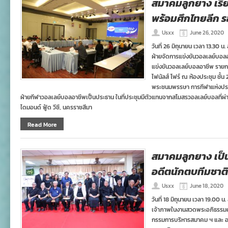
สมาคมลูกยาง เรี
พร้อมศึกไทยลีก ร
Usxx
June 26, 2020
วันที่ 26 มิถุนายน เวลา 13.3
ฝ่ายจัดการแข่งขันวอลเลย์บอล
แข่งขันวอลเลย์บอลอาชีพ รายก
ไฟนัลส์ โฟร์ ณ ห้องประชุม ชั้
พระชนมพรรษา การกีฬาแห่งประเ
ฝ่ายกีฬาวอลเลย์บอลอาชีพเป็นประธาน ในที่ประชุมมีตัวแทนจากสโมสรวอลเลย์บอลที่ผ่านเ
ไดมอนด์ ฟู้ด วีซี, นครราชสีมา
Read More
สมาคมลูกยาง เป็
อดีตนักตบทีมชาติ
Usxx
June 18, 2020
วันที่ 18 มิถุนายน เวลา 19.0
เจ้าภาพในงานสวดพระอภิธรรมศพ
กรรมการบริหารสมาคม ฯ และ อด