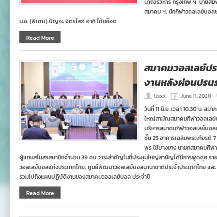
นาถวรวิหาร กรุงเทพ ฯ นายสมพร
สมาคม ฯ, นักกีฬาวอลเลย์บอลช
น.อ. (พิเศษ) ปัญจะ จิตรโสภี อาทิ โค้ชอ๊อด
Read More
สมาคมวอลเลย์ปร
งานหลังผ่อนปรนระ
Usxx
June 11, 2020
วันที่ 11 มิ.ย. เวลา 10.30 น.
ใหญ่สามัญสมาคมกีฬาวอลเลย์
บริหารสมาคมกีฬาวอลเลย์บอลแห่
ชั้น 25 อาคารเฉลิมพระเกียรติ
พร ใช้บางยาง นายกสมาคมกีฬา
ผู้แทนสโมสรสมาชิกจำนวน 39 คน วาระสำคัญในที่ประชุมใหญ่สามัญได้มีการพูดคุย รา
วอลเลย์บอลแห่งประเทศไทย, ศูนย์พัฒนาวอลเลย์บอลนานาชาติประจำประเทศไทย และ
รวมไปถึงแผนปฏิบัติงานของสมาคมวอลเลย์บอล ประจำปี
Read More