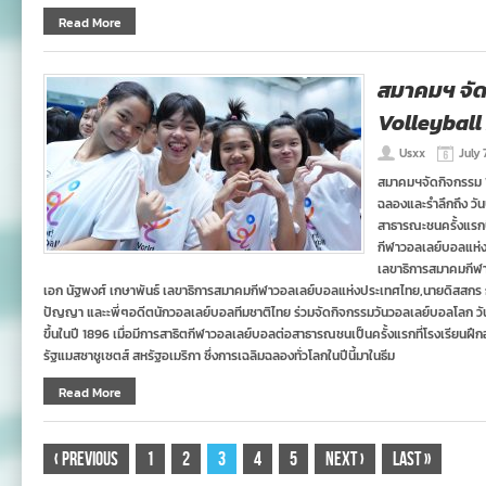
Read More
สมาคมฯ จั
Volleyball
Usxx
July 
สมาคมฯจัดกิจกรรม W
ฉลองและรำลึกถึง วั
สาธารณะชนครั้งแรก
กีฬาวอลเลย์บอลแห่ง
เลขาธิการสมาคมกีฬ
เอก นัฐพงศ์ เกษาพันธ์ เลขาธิการสมาคมกีฬาวอลเลย์บอลแห่งประเทศไทย,นายดิสสกร กุ
ปัญญา และะพี่ๆอดีตนักวอลเลย์บอลทีมชาติไทย ร่วมจัดกิจกรรมวันวอลเลย์บอลโลก วันที
ขึ้นในปี 1896 เมื่อมีการสาธิตกีฬาวอลเลย์บอลต่อสาธารณชนเป็นครั้งแรกที่โรงเรียนฝ
รัฐแมสซาชูเซตส์ สหรัฐอเมริกา ซึ่งการเฉลิมฉลองทั่วโลกในปีนี้มาในธีม
Read More
‹
Previous
1
2
3
4
5
Next
›
Last
»