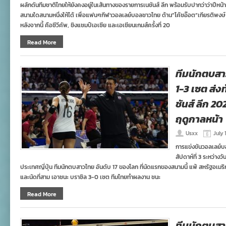
ผลักดันทีมชาติไทยให้ยังคงอยู่ในเส้นทางของรายการเนชันส์ ลีก พร้อมรับปากว่าว่าปีห
สนามใดสนามหนึ่งให้ได้ เพื่อแฟนๆกีฬาวอลเลย์บอลชาวไทย ด้าน”โค้ชอ๊อต“เกียรติพงษ์
หลังจากนี้ คือซีวีคัพ, ชิงแชมป์เอเซีย และเอเชียนเกมส์ครั้งที่ 20
Read More
ทีมนักตบสา
1-3 เซต ส่
ชันส์ ลีก 20
ฤดูกาลหน้า
Usxx
July 
การแข่งขันวอลเลย์บ
สัปดาห์ที่ 3 ระหว่างว
ประเทศญี่ปุ่น ทีมนักตบสาวไทย อันดับ 17 ของโลก ที่นัดแรกของสนามนี้ แพ้ สหรัฐอเมริ
และนัดที่สาม เอาชนะ บราซิล 3-0 เซต ทีมไทยทำผลงาน ชนะ
Read More
ทีมนักตบสา