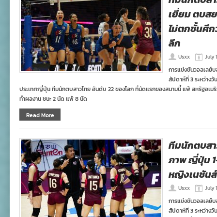
เยี่ยม ตบสย
ไม่ตกชั้นศึ
ลีก
Usxx
July 
การแข่งขันวอลเลย์บ
สัปดาห์ที่ 3 ระหว่างว
ประเทศญี่ปุ่น ทีมนักตบสาวไทย อันดับ 22 ของโลก ที่นัดแรกของสนามนี้ แพ้ สหรัฐอเมริ
ทำผลงาน ชนะ 2 นัด แพ้ 8 นัด
Read More
ทีมนักตบสาว
ภาพ ญี่ปุ่น
หญิงเนชันส์
Usxx
July 
การแข่งขันวอลเลย์บ
สัปดาห์ที่ 3 ระหว่างว