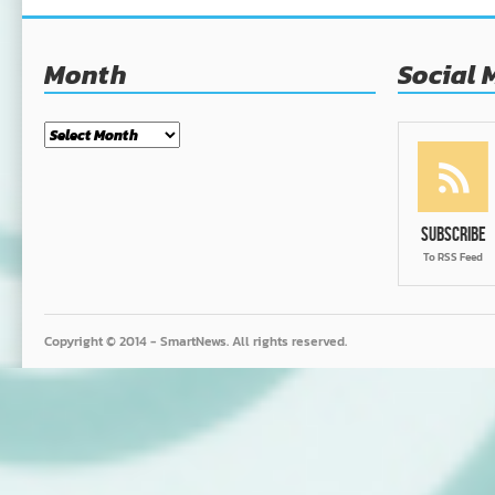
Month
Social 
Month
Subscribe
To RSS Feed
Copyright © 2014 - SmartNews. All rights reserved.