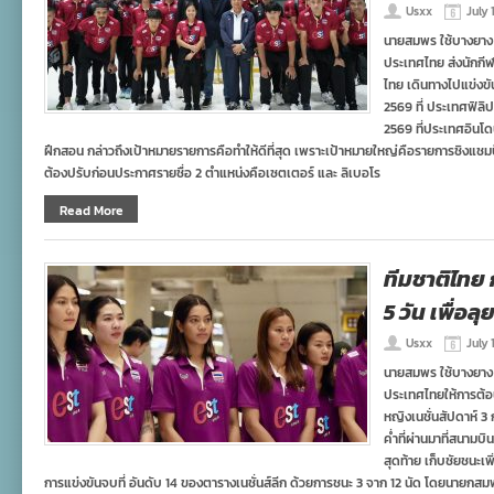
Usxx
July 
นายสมพร ใช้บางยาง
ประเทศไทย ส่งนักกีฬ
ไทย เดินทางไปแข่งขั
2569 ที่ ประเทศฟิลิป
2569 ที่ประเทศอินโดนี
ฝึกสอน กล่าวถึงเป้าหมายรายการคือทำให้ดีที่สุด เพราะเป้าหมายใหญ่คือรายการชิงแชมป์เอ
ต้องปรับก่อนประกาศรายชื่อ 2 ตำแหน่งคือเซตเตอร์ และ ลิเบอโร
Read More
ทีมชาติไทย 
5 วัน เพื่อ
Usxx
July 
นายสมพร ใช้บางยาง
ประเทศไทยให้การต้อน
หญิงเนชั่นสัปดาห์ 3 
ค่ำที่ผ่านมาที่สนาม
สุดท้าย เก็บชัยชนะเ
การแข่งขันจบที่ อันดับ 14 ของตารางเนชั่นส์ลีก ด้วยการชนะ 3 จาก 12 นัด โดยนายกส