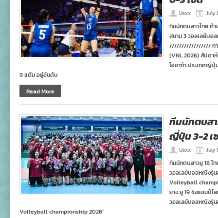
Usxx
July 
ทีมนักตบสาวไทย ต้าน
สนาม 3 วอลเลย์บอลหญ
///////////////// ก
(VNL 2026) สัปดาห์ที
โอซาก้า ประเทศญี่ปุ่
9 แต้ม อยู่อันดับ
Read More
ทีมนักตบสา
ญี่ปุ่น 3-2 
Usxx
July 
ทีมนักตบสาวยู 18 ไท
วอลเลย์บอลหญิงรุ่นอา
Volleyball champio
ยาง ยู 19 ชิงแชมป์โล
วอลเลย์บอลหญิงรุ่นอา
Volleyball championship 2026”