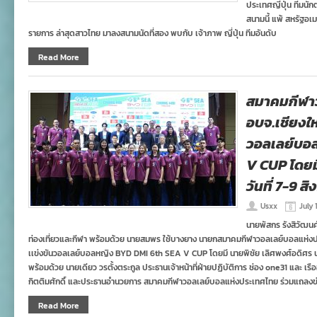
ประเทศญี่ปุ่น ทีมนั
สนามนี้ แพ้ สหรัฐอเม
รายการ ล่าสุดสาวไทย มาลงสนามนัดที่สอง พบกับ เจ้าภาพ ญี่ปุ่น ทีมอันดับ
Read More
สมาคมกีฬาว
อบจ.เชียงให
วอลเลย์บอ
V CUP โดยมี
วันที่ 7-9 สิ
Usxx
July 
นายพัสกร รังสิวัฒนศ
ท่องเที่ยวและกีฬา พร้อมด้วย นายสมพร ใช้บางยาง นายกสมาคมกีฬาวอลเลย์บอลแห่งป
เเข่งขันวอลเลย์บอลหญิง BYD DMI 6th SEA V CUP โดยมี นายพิชัย เลิศพงศ์อดิศร น
พร้อมด้วย นายเดียว วรตั้งตระกูล ประธานเจ้าหน้าที่ฝ่ายปฏิบัติการ ช่อง one31 และ เร
กิตติมศักดิ์ และประธานอำนวยการ สมาคมกีฬาวอลเลย์บอลแห่งประเทศไทย ร่วมแถลงข่
Read More