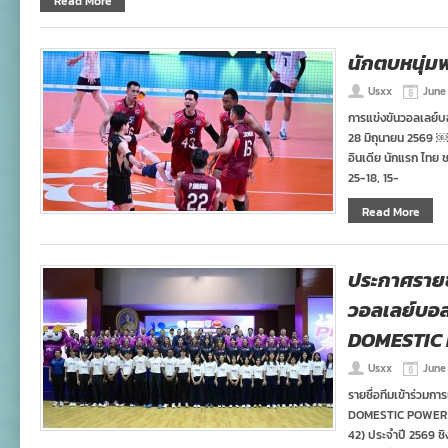
Read More
นักตบหนุ่มพ
Usxx
June 
การแข่งขันวอลเลย์บ
28 มิถุนายน 2569 ￼
อินเดีย นักแรก ไทย ช
25-18, 15-
Read More
ประกาศรายชื
วอลเลย์บอ
DOMESTIC
Usxx
June 
รายชื่อทีมเข้าร่วม
DOMESTIC POWER ชิงช
42) ประจำปี 2569 ช