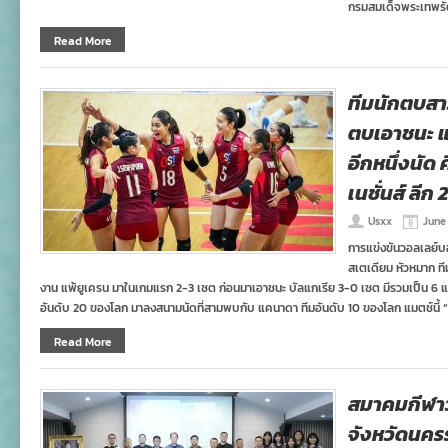
กรมสมเด็จพระเทพรั
Read More
ทีมนักตบสา
ตบเอาชนะ แ
อีกหนึ่งนั
เนชั่นส์ ลี
Usxx
June
การแข่งขันวอลเลย์บอ
สเตเดียม หัวหมาก ท
งาน แพ้ยูเครน มาในเกมแรก 2-3 เซต ก่อนมาเอาชนะ บัลแกเรีย 3-0 เซต มีรวมเป็น 6 แต้
อันดับ 20 ของโลก มาลงสนามนัดที่สามพบกับ แคนาดา ทีมอันดับ 10 ของโลก แมตช์นี้ “
Read More
สมาคมกีฬาว
จังหวัดนคร