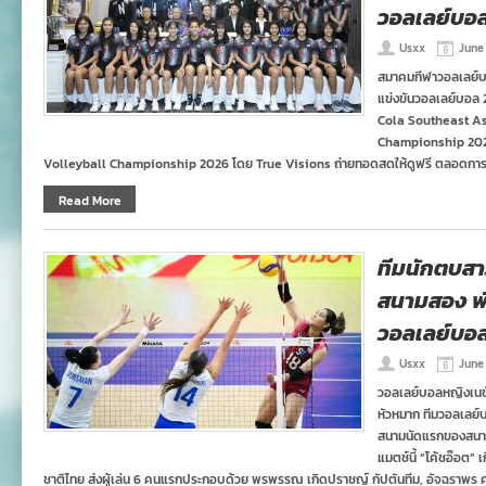
วอลเลย์บอล
Usxx
June 
สมาคมกีฬาวอลเลย์บอ
แข่งขันวอลเลย์บอล 
Cola Southeast As
Championship 2026
Volleyball Championship 2026 โดย True Visions ถ่ายทอดสดให้ดูฟรี ตลอดการแข่งข
Read More
ทีมนักตบสาว
สนามสอง พ่
วอลเลย์บอล
Usxx
June 
วอลเลย์บอลหญิงเนชั่
หัวหมาก ทีมวอลเลย์
สนามนัดแรกของสนามน
แมตช์นี้ “โค้ชอ๊อต” 
ชาติไทย ส่งผู้เล่น 6 คนแรกประกอบด้วย พรพรรณ เกิดปราชญ์ กัปตันทีม, อัจฉราพร คงย