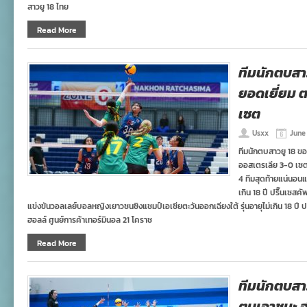
สาวยู 18 ไทย
Read More
ทีมนักตบสา
ยอดเยี่ยม 
เซต
Usxx
June
ทีมนักตบสาวยู 18 ข
ออสเตรเลีย 3-0 เซต 
4 ทีมสุดท้ายแน่นอนแ
เกิน 18 ปี ปริ๊นเซสคั
แข่งขันวอลเลย์บอลหญิงเยาวชนชิงแชมป์เอเชียตะวันออกเฉียงใต้ รุ่นอายุไม่เกิน 18 ปี ปริ๊
ฮอลล์ ศูนย์การค้าเทอร์มินอล 21 โคราช
Read More
ทีมนักตบสา
ตบเอาชนะ ฮ