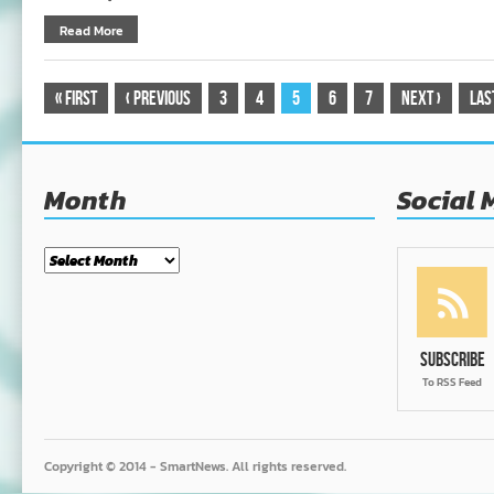
Read More
«
First
‹
Previous
3
4
5
6
7
Next
›
Las
Month
Social 
Month
Subscribe
To RSS Feed
Copyright © 2014 - SmartNews. All rights reserved.