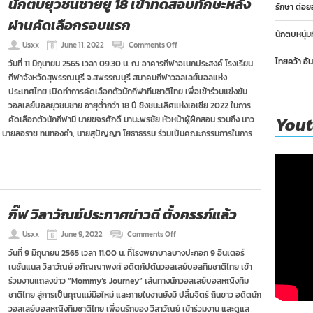
นักตบยุวชนชายยู 18 เข้าทดสอบทักษะหลัง
รักษา ต่อย
ที่
ผ่านคัดเลือกรอบแรก
11
มิ.ย.
นักตบหนุ่ม
on
Usxx
June 11, 2022
Comments Off
นัก
ไทยคว้า อั
วันที่ 11 มิถุนายน 2565 เวลา 09.30 น. ณ อาคารกีฬาอเนกประสงค์ โรงเรียน
ตบ
กีฬาจังหวัดสุพรรณบุรี จ.สพรรณบุรี สมาคมกีฬาวอลเลย์บอลแห่ง
ยุวชน
ชาย
ประเทศไทย เปิดทำการคัดเลือกตัวนักกีฬาทีมชาติไทย เพื่อเข้าร่วมแข่งขัน
ยู
วอลเลย์บอลยุวชนชาย อายุต่ำกว่า 18 ปี ชิงชนะเลิศแห่งเอเชีย 2022 ในการ
18
You
คัดเลือกตัวนักกีฬามี นายขจรศักดิ์ มานะพรชัย หัวหน้าผู้ฝึกสอน รวมถึง นาว
เข้า
ฯ, นายลอราช ทนทองคำ, นายสุปัญญา โยธาธรรม ร่วมเป็นคณะกรรมการในการ
ทดสอบ
ทักษะ
หลัง
ผ่าน
คัด
เลือก
รอบ
กิ๊ฟ วิลาวัณย์ประกาศข่าวดี ตั้งครรภ์แล้ว
แรก
on
Usxx
June 9, 2022
Comments Off
กิ๊ฟ
วันที่ 9 มิถุนายน 2565 เวลา 11.00 น. ที่โรงพยาบาลบางปะกอก 9 อินเตอร์
วิลาวัณย์
เนชั่นแนล วิลาวัณย์ อภิญญาพงศ์ อดีตกัปตันวอลเลย์บอลทีมชาติไทย เข้า
ประกาศ
ข่าวดี
ร่วมงานแถลงข่าว “Mommy’s Journey” เส้นทางนักวอลเลย์บอลหญิงทีม
ตั้ง
ชาติไทย สู่การเป็นคุณแม่มือใหม่ และภายในงานยังมี ปลื้มจิตร์ ถินขาว อดีตนัก
ครรภ์
วอลเลย์บอลหญิงทีมชาติไทย เพื่อนรักของ วิลาวัณย์ เข้าร่วมงาน และดูแล
แล้ว