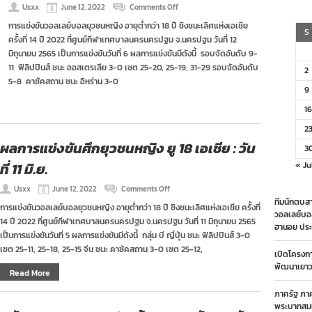
on
Usxx
June 12, 2022
Comments Off
ผล
การแข่งขันวอลเลย์บอลยุวชนหญิง อายุต่ำกว่า 18 ปี ชิงชนะเลิศแห่งเอเชีย
แข่งขัน
S
ครั้งที่ 14 ปี 2022 ที่ศูนย์กีฬาเทศบาลนครนครปฐม จ.นครปฐม วันที่ 12
ศึก
ยุวชน
มิถุนายน 2565 เป็นการแข่งขันวันที่ 6 ผลการแข่งขันมีดังนี้ รอบจัดอันดับ 9-
หญิง
11 ฟิลิปปินส์ ชนะ ออสเตรเลีย 3-0 เซต 25-20, 25-19, 31-29 รอบจัดอันดับ
2
ยู
5-8 คาซัคสถาน ชนะ อิหร่าน 3-0
18
9
เอเชีย
:
16
วัน
ที่
2
12
ผลการแข่งขันศึกยุวชนหญิง ยู 18 เอเชีย : วัน
3
มิ.ย.
ที่ 11 มิ.ย.
« Ju
on
Usxx
June 12, 2022
Comments Off
ผล
ทีมนักตบสา
การแข่งขันวอลเลย์บอลยุวชนหญิง อายุต่ำกว่า 18 ปี ชิงชนะเลิศแห่งเอเชีย ครั้งที่
การ
วอลเลย์บอ
14 ปี 2022 ที่ศูนย์กีฬาเทศบาลนครนครปฐม จ.นครปฐม วันที่ 11 มิถุนายน 2565
แข่งขัน
ฮานอย ประ
ศึก
เป็นการแข่งขันวันที่ 5 ผลการแข่งขันมีดังนี้ กลุ่ม บี ญี่ปุ่น ชนะ ฟิลิปปินส์ 3-0
ยุวชน
เซต 25-11, 25-18, 25-15 จีน ชนะ คาซัคสถาน 3-0 เซต 25-12,
เปิดโครงก
หญิง
ยู
พัฒนาเยาวช
Read More
18
เอเชีย
ภาครัฐ ภา
:
พระบาทสมเ
วัน