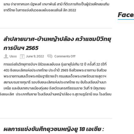
แทน จ่าอากาศเอก นัฐพงศ์ เกษาพันธ์ สามี ที่ติดภารกิจเป็นผู้ช่วยฝึกสอนทีม
ชาติไทย ในการแข่งขันวอลเลย์บอลเนชันส์ ลีก 2022
Fac
ลำปลายมาศ-บ้านหญ้าปล้อง คว้าแชมป์วิทยุ
การบินฯ 2565
on
Usxx
June 9, 2022
Comments Off
ลำ
การแข่งขันวิทยุการบินฯ มินิวอลเลย์บอล รุ่นอายุไม่เกิน 12 ปี ครั้งที่ 22 (ปีที่
ปลายมาศ-
40) ชิงชนะเลิศแห่งประเทศไทย ประจำปี 2565 ชิงถ้วยพระราชทาน ชิงถ้วย
บ้าน
หญ้า
พระราชทานสมเด็จพระกนิษฐาธิราชเจ้า กรมสมเด็จพระเทพรัตนราชสุดาฯ
ปล้อง
สยามบรมราชกุมารี รอบชิงชนะเลิศแห่งประเทศไทย ณ ยิมโรงเรียนบ้านนา
คว้า
เหนือ และยิมเทศบาลเมืองทุ่งสง จังหวัดนครศรีธรรมราช วันที่ 9 มิถุนายน
แชมป์
บชิงชนะเลิศ ประเภททีมชาย โรงเรียนบ้านหญ้าปล้อง จ.สุราษฏร์ธานี ชนะ โรงเรียน
วิทยุ
กา
รบินฯ
2565
ผลการแข่งขันศึกยุวชนหญิงยู 18 เอเชีย :