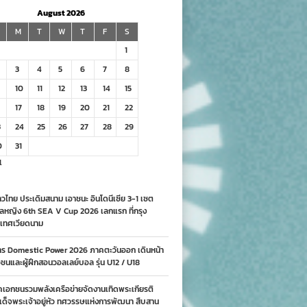
August 2026
M
T
W
T
F
S
1
3
4
5
6
7
8
10
11
12
13
14
15
17
18
19
20
21
22
3
24
25
26
27
28
29
0
31
l
วไทย ประเดิมสนาม เอาชนะ อินโดนีเซีย 3-1 เซต
ลหญิง 6th SEA V Cup 2026 เลกแรก ที่กรุง
เทศเวียดนาม
าร Domestic Power 2026 ภาคตะวันออก เดินหน้า
นและผู้ฝึกสอนวอลเลย์บอล รุ่น U12 / U18
คเอกชนรวมพลังเครือข่ายจัดงานเทิดพระเกียรติ
ด็จพระเจ้าอยู่หัว ทศวรรษแห่งการพัฒนา สืบสาน