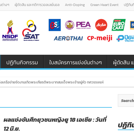
นต่างๆ
ผู้ตัดสิน และกติการวอลเลย์บอล
Anti-Doping
Green Heart Event
ปฏิทิน
ปฏิทินกิจกรรม
ใบสมัครการแข่งขันต่างๆ
ผู้ตัดสิ
เครือข่ายจัดงานเทิดพระเกียรติพระบาทสมเด็จพระเจ้าอยู่หัว ทศวรรษแห่งการพัฒนา สืบสาน ร
ผลแข่งขันศึกยุวชนหญิงยู 18 เอเชีย : วันที่
ปฏิทิ
12 มิ.ย.