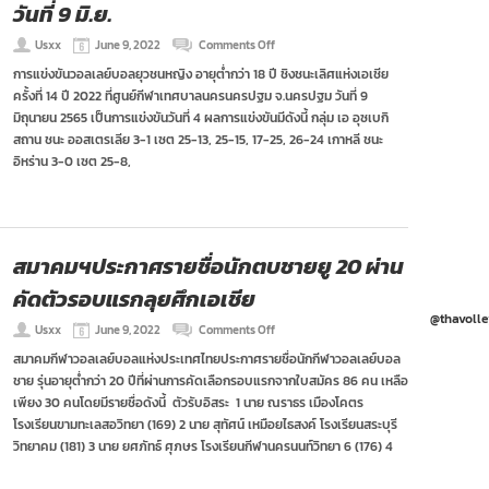
วันที่ 9 มิ.ย.
on
Usxx
June 9, 2022
Comments Off
ผล
การแข่งขันวอลเลย์บอลยุวชนหญิง อายุต่ำกว่า 18 ปี ชิงชนะเลิศแห่งเอเชีย
การ
ครั้งที่ 14 ปี 2022 ที่ศูนย์กีฬาเทศบาลนครนครปฐม จ.นครปฐม วันที่ 9
แข่งขัน
ศึก
มิถุนายน 2565 เป็นการแข่งขันวันที่ 4 ผลการแข่งขันมีดังนี้ กลุ่ม เอ อุซเบกิ
ยุวชน
สถาน ชนะ ออสเตรเลีย 3-1 เซต 25-13, 25-15, 17-25, 26-24 เกาหลี ชนะ
หญิง
อิหร่าน 3-0 เซต 25-8,
ยู
18
เอเชีย
:
วัน
ที่
สมาคมฯประกาศรายชื่อนักตบชายยู 20 ผ่าน
9
มิ.ย.
คัดตัวรอบแรกลุยศึกเอเชีย
@thavolle
on
Usxx
June 9, 2022
Comments Off
สมา
สมาคมกีฬาวอลเลย์บอลแห่งประเทศไทยประกาศรายชื่อนักกีฬาวอลเลย์บอล
คมฯ
ชาย รุ่นอายุต่ำกว่า 20 ปีที่ผ่านการคัดเลือกรอบแรกจากใบสมัคร 86 คน เหลือ
ประกาศ
ราย
เพียง 30 คนโดยมีรายชื่อดังนี้ ตัวรับอิสระ 1 นาย ณราธร เมืองโคตร
ชื่อ
โรงเรียนขามทะเลสอวิทยา (169) 2 นาย สุทัศน์ เหมือยไธสงค์ โรงเรียนสระบุรี
นัก
วิทยาคม (181) 3 นาย ยศภัทธ์ ศุภษร โรงเรียนกีฬานครนนท์วิทยา 6 (176) 4
ตบ
ชาย
ยู