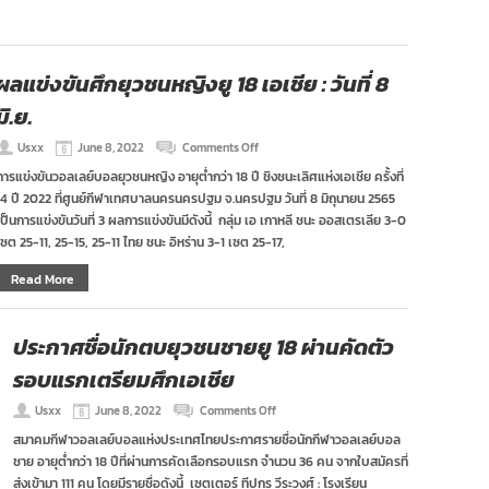
20
ผ่าน
คัด
ตัว
ผลแข่งขันศึกยุวชนหญิงยู 18 เอเชีย : วันที่ 8
รอบ
แรก
มิ.ย.
ลุย
ศึก
on
Usxx
June 8, 2022
Comments Off
เอเชีย
ผล
การแข่งขันวอลเลย์บอลยุวชนหญิง อายุต่ำกว่า 18 ปี ชิงชนะเลิศแห่งเอเชีย ครั้งที่
แข่งขัน
14 ปี 2022 ที่ศูนย์กีฬาเทศบาลนครนครปฐม จ.นครปฐม วันที่ 8 มิถุนายน 2565
ศึก
ยุวชน
เป็นการแข่งขันวันที่ 3 ผลการแข่งขันมีดังนี้ กลุ่ม เอ เกาหลี ชนะ ออสเตรเลีย 3-0
หญิง
เซต 25-11, 25-15, 25-11 ไทย ชนะ อิหร่าน 3-1 เซต 25-17,
ยู
18
Read More
เอเชีย
:
วัน
ที่
ประกาศชื่อนักตบยุวชนชายยู 18 ผ่านคัดตัว
8
รอบแรกเตรียมศึกเอเชีย
มิ.ย.
on
Usxx
June 8, 2022
Comments Off
ประกาศ
สมาคมกีฬาวอลเลย์บอลแห่งประเทศไทยประกาศรายชื่อนักกีฬาวอลเลย์บอล
ชื่อ
ชาย อายุต่ำกว่า 18 ปีที่ผ่านการคัดเลือกรอบแรก จำนวน 36 คน จากใบสมัครที่
นัก
ตบ
ส่งเข้ามา 111 คน โดยมีรายชื่อดังนี้ เซตเตอร์ ทีปกร วีระวงศ์ : โรงเรียน