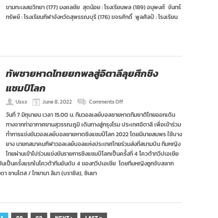
ยุวชน
ขามทะเลสอวิทยา (177) มงคลชัย สุดน้อย : โรงเรียนพล (189) อนุพงศ์ จันทร์
ชาย
ทรัพย์ : โรงเรียนกีฬาจังหวัดสุพรรณบุรี (176) ขจรศักดิ์ พูลศิลป์ : โรงเรียน
ยู
18
ผ่าน
คัด
ตัว
รอบ
แรก
ทัพชายหาดไทยยกพลสู่อิตาลีลุยศึกชิง
เตรียม
ศึก
แชมป์โลก
เอเชีย
on
Usxx
June 8, 2022
Comments Off
ทัพ
วันที่ 7 มิถุนายน เวลา 15.00 น. ทีมวอลเลย์บอลชายหาดทีมชาติไทยออกเดิน
ชายหาด
ทางจากท่าอากาศยานสุวรรณภูมิ เดินทางสู่กรุงโรม ประเทศอิตาลี เพื่อเข้าร่วม
ไทย
ยก
ทำการแข่งขันวอลเลย์บอลชายหาดชิงแชมป์โลก 2022 โดยมีนายสมพร ใช้บาง
พล
ยาง นายกสมาคมกีฬาวอลเลย์บอลแห่งประเทศไทยร่วมส่งที่สนามบิน ทีมหญิง
สู่
ไทยผ่านเข้าไปร่วมแข่งขันรายการชิงแชมป์โลกเป็นครั้งที่ 4 โควต้าทวีปเอเชีย
อิตาลี
งขันเป็นครั้งแรกในโควต้าทีมอันดับ 4 ของทวีปเอเชีย โดยทีมหญิงถูกจับสลาก
ลุย
ศึก
เมดา ซานโตส / ไทยานา ลิมา (บราซิล), ซินยา
ชิง
แชมป์
โลก