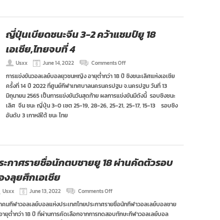
ลุย
ศึก
ปริ้
น
ญี่ปุ่นเบียดชนะจีน 3-2 คว้าแชมป์ยู 18
เซ
สคัพ
เอเชีย,ไทยจบที่ 4
ครั้ง
ที่
on
Usxx
June 14, 2022
Comments Off
21
ญี่ปุ่น
การแข่งขันวอลเลย์บอลยุวชนหญิง อายุต่ำกว่า 18 ปี ชิงชนะเลิศแห่งเอเชีย
เบียด
ครั้งที่ 14 ปี 2022 ที่ศูนย์กีฬาเทศบาลนครนครปฐม จ.นครปฐม วันที่ 13
ชนะ
จีน
มิถุนายน 2565 เป็นการแข่งขันวันสุดท้าย ผลการแข่งขันมีดังนี้ รอบชิงชนะ
3-
เลิศ จีน ชนะ ญี่ปุ่น 3-0 เซต 25-19, 28-26, 25-21, 25-17, 15-13 รอบชิง
2
อันดับ 3 เกาหลีใต้ ชนะ ไทย
คว้า
แชมป์
ยู
18
เอเชีย,ไทย
จบ
ระกาศรายชื่อนักตบชายยู 18 ผ่านคัดตัวรอบ
ที่
4
องลุยศึกเอเชีย
on
Usxx
June 13, 2022
Comments Off
ประกาศ
าคมกีฬาวอลเลย์บอลแห่งประเทศไทยประกาศรายชื่อนักกีฬาวอลเลย์บอลชาย
ราย
่นอายุต่ำกว่า 18 ปี ที่ผ่านการคัดเลือกจากการทดสอบทักษะกีฬาวอลเลย์บอล
ชื่อ