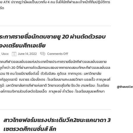
ATK ปรากฎว่ามีผลเป็นบวกทั้ง 4 คน จึงให้นักกีฬาและเจ้าหน้าที่ทีมปฏิบัติการ
วิด
รัด
ใน
ศึก
เนชั่นส์
ลีก
ระกาศรายชื่อนักตบชายยู 20 ผ่านตัดตัวรอบ
องเตรียมศึกเอเชีย
on
Usxx
June 14, 2022
Comments Off
ประกาศ
าคมกีฬาวอลเลย์บอลแห่งประเทศไทยประกาศรายชื่อนักกีฬาวอลเลย์บอลชาย
ราย
ยุต่ำกว่า 20 ปีที่ผ่านการคัดเลือกรอบสองจากการทดสอบทักษะกีฬาวอลเลย์บอล
ชื่อ
นัก
วน 19 คน โดยมีรายชื่อดังนี้ ตัวรับอิสระ ภูติดล ทากาบุตร : มหาวิทยาลัย
ตบ
ชภัฏอุดรธานี ณราธร เมืองโคตร : โรงเรียนขามทะเลสอวิทยา บอลเร็ว ภาณุพงศ์
ชาย
ูมี : มหาวิทยาลัยการกีฬาแห่งชาติ วิทยาเขตสุโขทัย ธีระวัช งามพร้อม : โรงเรียน
ยู
@thavolle
าองค์การบริหารส่วนจังหวัดร้อยเอ็ด ภานุพงษ์ คำเวียง : โรงเรียนชุมแพศึกษา
20
ผ่าน
ตัด
ตัว
รอบ
สอง
สาวไทยฟอร์มแรงประเดิมวีค2ชนะแคนาดา 3
เตรียม
ศึก
เซตรวดศึกเนชั่นส์ ลีก
เอเชีย