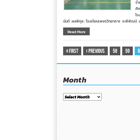
จำ
ศึ
โร
นันท์ ผลพิกุล : โรงเรียนเพชรวิทยาคาร ระพีพัฒน์ ม
Read More
«
First
‹
Previous
58
59
6
Month
Month