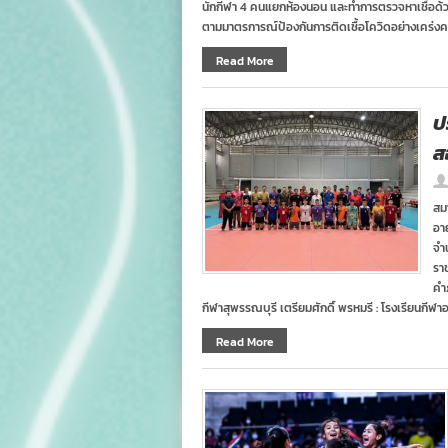
นักกีฬา 4 คนแยกห้องนอน และทำการตรวจหาเชื้อด้วย 
ตามมาตรการณ์ป้องกันการติดเชื้อโควิดอย่างเคร่งค
Read More
ป
ส
สม
อา
จำน
รา
คำภ
กีฬาสุพรรณบุรี เตรียมศักดิ์ พรหมรี : โรงเรียนกีฬ
Read More