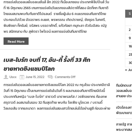
การแข่งขันวอลเลย์บอลเนชั่นส์ ลีก 2022 ที่เมืองเกซอน ประเทศฟิลิปปินส์ วัน
ไทย
ที่ 16 มิถุนายน 2565 เกมการแข่งขันวันแรกของสัปดาห์ที่สอง นัดที่หก ทีมชาติ
พ่าย
โปแลนด์
S
ไทยลงสนามพบกับทีมชาติโปแลนด์ รายชื่อผู้เล่น 6 คนแรกของทีมชาติไทย
2-
ประกอบไปด้วย อัจฉราพร คงยศ, พรพรรณ เกิดปราชญ์, ชัชชุอร โมกศรี,
3
พิมพิชยา ก๊กรัมย์, จรัสพร บรรดาศักดิ์, แก้วกัลยา กมุทะลา ตัวรับอิสระ ณัฐ
เซต
2
พร สนิทกลาง กับ สุพัตรา ไพโรจน์ ผลการแข่งขันทีมชาติไทย
ศึก
เนชั่นส์
9
ลีก
Read More
16
2
เบส-ไบร์ท จบที่ 17, อ้น-กี้ รั้งที่ 33 ศึก
3
ชายหาดชิงแชมป์โลก
« Ju
on
Usxx
June 15, 2022
Comments Off
เบส-
การแข่งขันวอลเลย์บอลชายหาดชิงแชมป์โลก 2022 ณ กรุงโรม ประเทศอิตาลี
ทีมนักตบสา
ไบร์ท
วันที่ 15 มิถุนายน เป็นเกมการแข่งขันในวันที่ 5 ผลงานของทีมชาติไทยมีดังนี้
จบ
วอลเลย์บอ
ที่
ฮานอย ประ
ประเภททีมหญิง “เบส-ไบร์ท” ธาราวดี นาราพรลภัส / วรพีรชยากร ก้องภพ
17,
ศรุตาวดี ลงสนามในรอบ 32 ทีมสุดท้าย พบกับ โซเฟีย บูโคเวค / บรานดี้
อ้น-
เปิดโครงก
วิลเคอสัน จากแคนาดา ผลการแข่งขันสองสาวไทยเล่นได้อย่างสูสี ก่อนจะพ่าย
กี้
พัฒนาเยาวช
รั้ง
ที่
33
ภาครัฐ ภา
ศึก
พระบาทสมเ