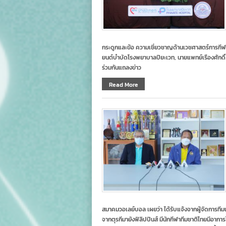
กระดูกและข้อ ความเชี่ยวชาญด้านเวชศาสตร์การกีฬา,
ยนต์บำบัดโรงพยาบาลปิยะเวท, นายแพทย์เรืองศักดิ
ร่วมกันแถลงข่าว
Read More
สมาคมวอเลย์บอล เผยว่า ได้รับแจ้งจากผู้จัดการทีมและ
จากตุรกีมายังฟิลิปปินส์ มีนักกีฬาทีมชาติไทยมีอาก