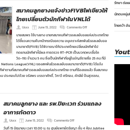
ชายหาด
รักษา ต่อย
ชิง
สมาคมลูกยางแจ้งข่าวFIVBไฟเขียวให้
แชมป์
นักตบหนุ่ม
โลก
ไทยเปลี่ยนตัวนักกีฬาในVNLได้
ไทยคว้า อั
on
Usxx
June 15, 2022
Comments Off
สมาคม
นายสมพร ใช้บางยาง นายกสมาคมกีฬาวอลเลย์บอลแห่งประเทศไทย
ลูก
ได้ชี้แจงความคืบหน้ากรณีขอความ อนุเคราะห์สหพันธ์วอลเลย์บอล
ยาง
แจ้ง
นานาชาติ(FIVB) ได้พิจารณาให้ประเทศไทยเปลี่ยนนักกีฬาไป
You
ข่าวFIVBไฟ
ทดแทนนักกีฬาท่ีมีผล การตรวจ RT-PCR เป็นบวก(พบเชื้อโค
เขียว
วิด-19) จํานวน 5 คน ซึ่งเป็นนักกีฬาที่อยู่ในบัญชีรายชื่อ 25 คน ที่มี
ให้
yball Nations League(VNL) ของสหพันธ์วอลเลย์บอลนานาชาติ(FIVB) ได้แจ้ง
ไทย
เปลี่ยน
วนักกีฬาตามที่สมาคมกีฬาวอลเลย์บอลแห่งประเทศไทย ตามที่ร้องขอแล้ว ซึ่งสมาคม
ตัว
น ประกอบไปด้วย จรัสพร บรรดาศักดิ์, วิภาวี ศรีทอง, คัทลีย์ ปิ่นสุวรรณ,
นักกีฬา
ในVNLได้
สมาคมลูกยาง และ รพ.ปิยะเวท ร่วมแถลง
อาการทัดดาว
on
Usxx
June 15, 2022
Comments Off
สมาคม
วันที่ 15 มิถุนายน เวลา 10.00 น. ณ ศูนย์แพทย์ตรัยญา ชั้น 4 ห้อง Jubilee
ลูก