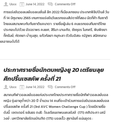
on
Usxx
June 14, 2022
Comments Off
สาว
การแข่งขันวอลเลย์บอลเนชั่นส์ ลีก 2022 ที่เมืองเกซอน ประเทศฟิลิปปินส์ วัน
ไทย
ที่ 14 มิถุนายน 2565 เกมการแข่งขันวันแรกของสัปดาห์ที่สอง นัดที่ห้า ทีมชาติ
ฟอร์ม
แรง
ไทยลงสนามพบกับทีมชาติแคนาดา รายชื่อผู้เล่น 6 คนแรกของทีมชาติไทย
ประเดิม
ประกอบไปด้วย อัจฉราพร คงยศ, สิริมา มานะกิจ, ชัชชุอร โมกศรี, พิมพิชยา
วีค2ชนะ
ก๊กรัมย์, หัตถยา บำรุงสุข, แก้วกัลยา กมุทะลา ตัวรับอิสระ ณัฐพร สนิทกลาง
แคนาดา
ายเอาชนะไปได้
3
เซต
รวด
ศึก
เนชั่นส์
ลีก
ประกาศรายชื่อนักตบหญิงยู 20 เตรียมลุย
ศึกปริ้นเซสคัพ ครั้งที่ 21
on
Usxx
June 14, 2022
Comments Off
ประกาศ
สมาคมกีฬาวอลเลย์บอลแห่งประเทศไทยประกาศรายชื่อนักกีฬาวอลเลย์บอล
ราย
หญิง รุ่นอายุต่ำกว่า 20 ปี จำนวน 14 คนที่จะเข้าร่วมการแข่งขันวอลเลยย์บอล
ชื่อ
นัก
ปริ้นเซสคัพ ครั้งที่ 21 (3rd AVC Women Challenge Cup ) โดยมีรายชื่อ
ตบ
ดังนี้ เซตเตอร์ ชลันธร ตงธิ : โรงเรียนเทพมงคลรังษี (171) ศศิประภา มณี
หญิง
วงษ์ : มหาวิทยาลัยรัตนบัณฑิต (175) บอลเร็ว สุชานันท์ แน่นอุดร :
ยู
20
เตรียม