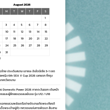
August 2026
M
T
W
T
F
S
1
3
4
5
6
7
8
10
11
12
13
14
15
17
18
19
20
21
22
3
24
25
26
27
28
29
0
31
l
วไทย ประเดิมสนาม เอาชนะ อินโดนีเซีย 3-1 เซต
ลหญิง 6th SEA V Cup 2026 เลกแรก ที่กรุง
เทศเวียดนาม
าร Domestic Power 2026 ภาคตะวันออก เดินหน้า
นและผู้ฝึกสอนวอลเลย์บอล รุ่น U12 / U18
คเอกชนรวมพลังเครือข่ายจัดงานเทิดพระเกียรติ
ด็จพระเจ้าอยู่หัว ทศวรรษแห่งการพัฒนา สืบสาน