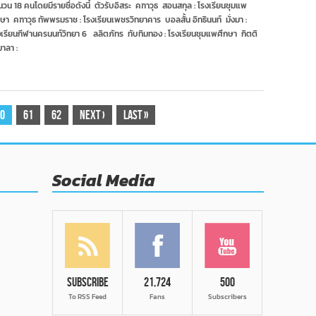
นัก
นวน 18 คนโดยมีรายชื่อดังนี้ ตัวรับอิสระ คฑาวุธ สอนสกุล : โรงเรียนชุมแพ
ตบ
กษา คฑาวุธ ทัพพรมราช : โรงเรียนเพชรวิทยาคาร บอลสั้น อิทธินนท์ มั่งมา :
ชาย
งเรียนกีฬานครนนท์วิทยา 6 ลลิตภัทร ทับทิมทอง : โรงเรียนชุมแพศึกษา กิตติ
ยู
าลา :
18
ผ่าน
คัด
ตัว
รอบ
สอง
0
61
62
Next
›
Last
»
ลุย
ศึก
เอเชีย
Social Media
Subscribe
21,724
500
To RSS Feed
Fans
Subscribers