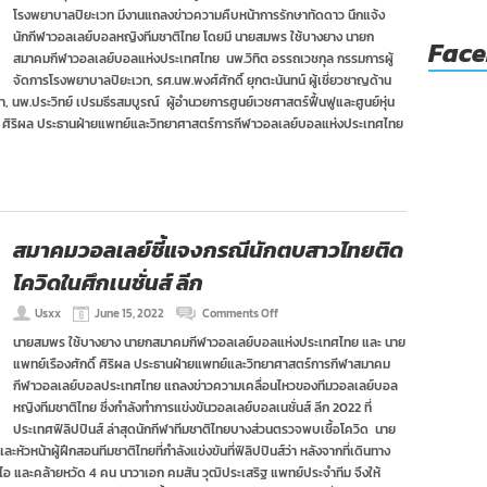
โรงพยาบาลปิยะเวท มีงานแถลงข่าวความคืบหน้าการรักษาทัดดาว นึกแจ้ง
ยาง
และ
นักกีฬาวอลเลย์บอลหญิงทีมชาติไทย โดยมี นายสมพร ใช้บางยาง นายก
Fac
รพ.ปิยะ
สมาคมกีฬาวอลเลย์บอลแห่งประเทศไทย นพ.วิทิต อรรถเวชกุล กรรมการผู้
เวท
จัดการโรงพยาบาลปิยะเวท, รศ.นพ.พงศ์ศักดิ์ ยุกตะนันทน์ ผู้เชี่ยวชาญด้าน
ร่วม
 นพ.ประวิทย์ เปรมธีรสมบูรณ์ ผู้อำนวยการศูนย์เวชศาสตร์ฟื้นฟูและศูนย์หุ่น
แถลง
อาการ
์ ศิริผล ประธานฝ่ายแพทย์และวิทยาศาสตร์การกีฬาวอลเลย์บอลแห่งประเทศไทย
ทัด
ดาว
สมาคมวอลเลย์ชี้แจงกรณีนักตบสาวไทยติด
โควิดในศึกเนชั่นส์ ลีก
on
Usxx
June 15, 2022
Comments Off
สมาคม
นายสมพร ใช้บางยาง นายกสมาคมกีฬาวอลเลย์บอลแห่งประเทศไทย และ นาย
วอลเลย์
แพทย์เรืองศักดิ์ ศิริผล ประธานฝ่ายแพทย์และวิทยาศาสตร์การกีฬาสมาคม
ชี้แจง
กรณี
กีฬาวอลเลย์บอลประเทศไทย แถลงข่าวความเคลื่อนไหวของทีมวอลเลย์บอล
นัก
หญิงทีมชาติไทย ซึ่งกำลังทำการแข่งขันวอลเลย์บอลเนชั่นส์ ลีก 2022 ที่
ตบ
ประเทศฟิลิปปินส์ ล่าสุดนักกีฬาทีมชาติไทยบางส่วนตรวจพบเชื้อโควิด นาย
สาว
หัวหน้าผู้ฝึกสอนทีมชาติไทยที่กำลังแข่งขันที่ฟิลิปปินส์ว่า หลังจากที่เดินทาง
ไทย
ติด
ารไอ และคล้ายหวัด 4 คน นาวาเอก คมสัน วุฒิประเสริฐ แพทย์ประจำทีม จึงให้
โค