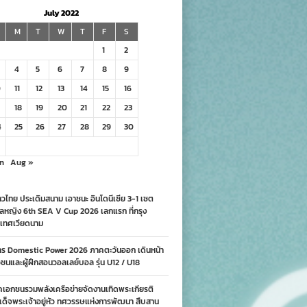
July 2022
M
T
W
T
F
S
1
2
4
5
6
7
8
9
0
11
12
13
14
15
16
18
19
20
21
22
23
4
25
26
27
28
29
30
n
Aug »
วไทย ประเดิมสนาม เอาชนะ อินโดนีเซีย 3-1 เซต
ลหญิง 6th SEA V Cup 2026 เลกแรก ที่กรุง
เทศเวียดนาม
าร Domestic Power 2026 ภาคตะวันออก เดินหน้า
นและผู้ฝึกสอนวอลเลย์บอล รุ่น U12 / U18
คเอกชนรวมพลังเครือข่ายจัดงานเทิดพระเกียรติ
ด็จพระเจ้าอยู่หัว ทศวรรษแห่งการพัฒนา สืบสาน