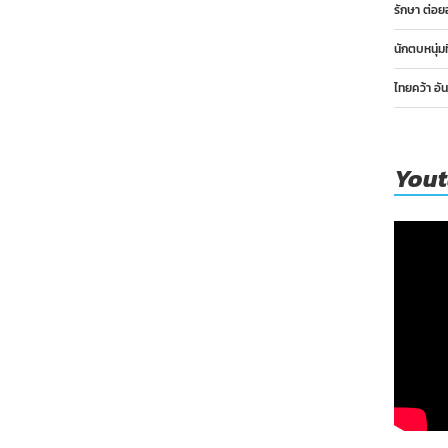
รักษา ต่อย
นักตบหนุ่ม
ไทยคว้า อั
You