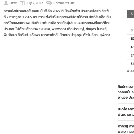
on
Usxx
July 2, 2022
Comments Off
สาว
การแข่งขันวอลเลย์บอลเนชั่นส์ ลีก 2022 ที่เมืองโซเฟีย ประเทศบัลแกเรีย วัน
ไทย
S
ที่ 2 กรกฎาคม 2565 เกมการแข่งขันวันแรกของสัปดาห์ที่สาม นัดที่สิบเอ็ด ทีม
สู้
สุดใจ
ชาติไทยลงสนามพบกับทีมชาติบราซิล รายชื่อผู้เล่น 6 คนแรกของทีมชาติไทย
ก่อน
ประกอบไปด้วย อัจฉราพร คงยศ, พรพรรณ เกิดปราชญ์, ชัชชุอร โมกศรี,
3
พ่าย
พิมพิชยา ก๊กรัมย์, จรัสพร บรรดาศักดิ์, หัตถยา บำรุงสุข ตัวรับอิสระ สุพัตรา
บราซิล
1
1-
3
17
เซต
ศึก
2
VNL
31
« Ju
ทีมนักตบสา
วอลเลย์บอ
ฮานอย ประ
เปิดโครงก
พัฒนาเยาวช
ภาครัฐ ภา
พระบาทสมเ