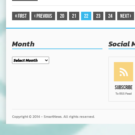
«
First
‹
Previous
20
21
22
23
24
Next
›
Month
Social 
Month
Subscribe
To RSS Feed
Copyright © 2014 - SmartNews. All rights reserved.