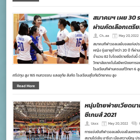
สมาคมฯ เผย 30 ร
ผ่านคัดเลือกเตรี
Ch...aa
May 20, 2022
สมาคมกีฬาวอลเลย์บอลแห่งประ
หญิง รุ่นอายุต่ำกว่า 20 ปี ที
จำนวน 82 ใบโดยมีรายชื่อดังนี้ 
วิทยาลัยเทคโนโลยีพณิชยการอยุธ
โรงเรียนกีฬานครนนท์วิทยา 6 สูง
ศรีปทุม สูง 165 กนกวรรณ แสงอุทัย สังกัด โรงเรียนสุโขทัยวิทยาคม สูง
Read More
หนุ่มไทยพ่ายเวียดน
ซีเกมส์ 2021
Usxx
May 20, 2022
การแข่งขันกีฬาวอลเลย์บอลในมหกรรมกีฬา
สนามได่เยิน อารีนา เมืองกวางนิญ ป