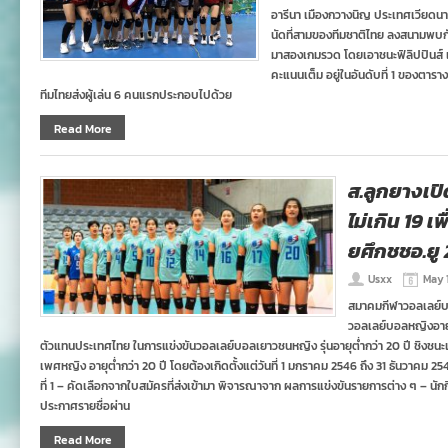
อารีนา เมืองกวางนิญ ประเทศเวียดนา
นัดที่สามของทีมชาติไทย ลงสนามพบก
มาสองเกมรวด โดยเอาชนะฟิลิปปินส์ แล
คะแนนเต็ม อยู่ในอันดับที่ 1 ของตารา
ทีมไทยส่งผู้เล่น 6 คนแรกประกอบไปด้วย
Read More
ส.ลูกยางเป
ไม่เกิน 19 เ
ยศึกชชอ.ยู
Usxx
May 1
สมาคมกีฬาวอลเลย์บ
วอลเลย์บอลหญิงอายุไม
ตัวแทนประเทศไทย ในการแข่งขันวอลเลย์บอลเยาวชนหญิง รุ่นอายุต่ำกว่า 20 ปี ชิงชนะเล
เพศหญิง อายุต่ำกว่า 20 ปี โดยต้องเกิดตั้งแต่วันที่ 1 มกราคม 2546 ถึง 31 ธันวาคม 25
ที่ 1 – คัดเลือกจากใบสมัครที่ส่งเข้ามา พิจารณาจาก ผลการแข่งขันรายการต่าง ๆ – นั
ประกาศรายชื่อผ่าน
Read More