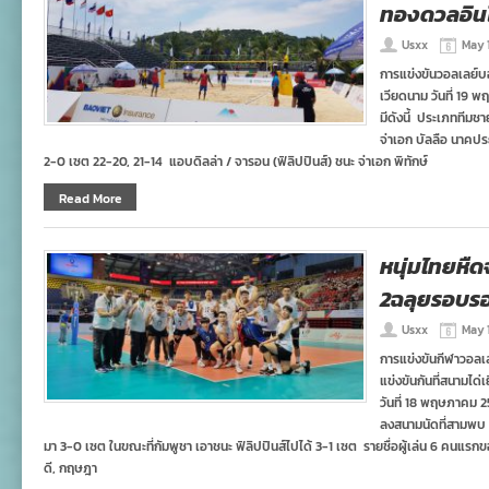
ทองดวลอินโ
Usxx
May 
การแข่งขันวอลเลย์บอ
เวียดนาม วันที่ 19
มีดังนี้ ประเภททีมช
จ่าเอก บัลลือ นาคประ
2-0 เซต 22-20, 21-14 แอบดิลล่า / จารอน (ฟิลิปปินส์) ชนะ จ่าเอก พิทักษ์
Read More
หนุ่มไทยหืด
2ฉลุยรอบรอ
Usxx
May 
การแข่งขันกีฬาวอลเลย
แข่งขันกันที่สนามได
วันที่ 18 พฤษภาคม 2
ลงสนามนัดที่สามพบ ท
มา 3-0 เซต ในขณะที่กัมพูชา เอาชนะ ฟิลิปปินส์ไปได้ 3-1 เซต รายชื่อผู้เล่น 6 คนแรก
ดี, กฤษฎา