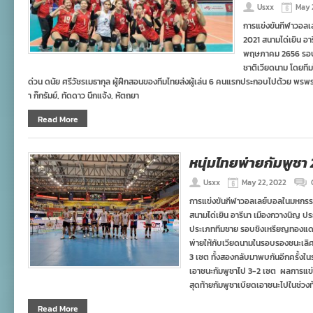
Usxx
May 
การแข่งขันกีฬาวอลเล
2021 สนามได่เยิน อา
พฤษภาคม 2656 รอบช
ชาติเวียดนาม โดยที
ด่วน ดนัย ศรีวัชรเมธากุล ผู้ฝึกสอนของทีมไทยส่งผู้เล่น 6 คนแรกประกอบไปด้วย พ
า ก๊กรัมย์, ทัดดาว นึกแจ้ง, หัตถยา
Read More
หนุ่มไทยพ่ายกัมพูชา 2
Usxx
May 22, 2022
การแข่งขันกีฬาวอลเลย์บอลในมหกรรมกีฬา
สนามได่เยิน อารีนา เมืองกวางนิญ ป
ประเภททีมชาย รอบชิงเหรียญทองแดง 
พ่ายให้กับเวียดนามในรอบรองชนะเลิศ 2
3 เซต ทั้งสองกลับมาพบกันอีกครั้
เอาชนะกัมพูชาไป 3-2 เซต ผลการแข่งขัน
สุดท้ายกัมพูชาเบียดเอาชนะไปในช่วง
Read More