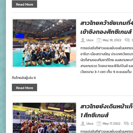
Read More
สาวไทยคว้าชัยเกมที่
เข้าชิงทองศึกซีเกมส์
Usxx
May 18, 2022
การแข่งขันกีฬาวอลเลย์บอลในมหกรรมกีฬ
อารีนา เมืองกวางนิญ ประเทศเวียดนา
นัดที่สามของทีมชาติไทย ลงสนามพบก
สามเกมรวด โดยเอาชนะฟิลิปปินส์ และ
เวียดนาม 3-1 เซต เก็บ 9 คะแนนเต็ม 
ทีมไทยส่งผู้เล่น 6
Read More
สาวไทยยังเดินหน้าเก
1 ศึกซีเกมส์
Usxx
May 17, 2022
C
การแข่งขันกีฬาวอลเลย์บอลในมหกรรมกีฬ