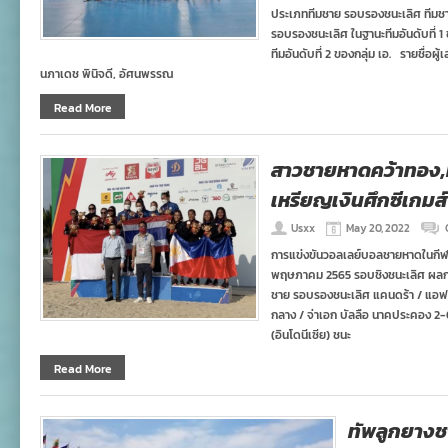
ประเภททีมชาย รอบรองชนะเลิศ ทีมชาติ
รอบรองชนะเลิศ ในฐานะทีมอันดับที่ 1 
ทีมอันดับที่ 2 ของกลุ่ม เอ. รายชื่
นภาเดช พินิจดี, อัศนพรรณ
Read More
สาวชายหาดคว้าทอง,ห
เหรียญเงินศึกซีเกมส
Usxx
May 20, 2022
การแข่งขันวอลเลย์บอลชายหาดในกีฬาซีเ
พฤษภาคม 2565 รอบชิงชนะเลิศ ผลการ
ชาย รอบรองชนะเลิศ แคนดร้า / แอฟฟริ
กลาง / จ่าเอก บัลลือ นาคประคอง 2-0 เ
(อินโดนีเซีย) ชนะ
Read More
ทัพลูกยางช