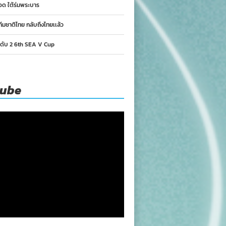
อด ใต้ร่มพระบาร
ทีมชาติไทย กลับถึงไทยเเล้ว
นดับ 2 6th SEA V Cup
tube