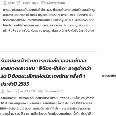
on
Usxx
June 5, 2022
Comments Off
สาว
การแข่งขันวอลเลย์บอลเนชั่นส์ ลีก 2022 ที่สนามอันคารา สปอร์ต ฮอลล์ กรุง
ไทย
อันคารา ประเทศตุรกี วันที่ 4 มิถุนายน 2565 เกมการแข่งขันในนัดที่สาม ทีม
สู้
เต็ม
ชาติไทยลงสนามพบกับทีมชาติเบลเยียม รายชื่อผู้เล่น 6 คนแรกของทีมชาติ
ที่
ไทยประกอบไปด้วย อัจฉราพร คงยศ, พรพรรณ เกิดปราชญ์, ชัชชุอร โมก
ก่อน
ศรี, พิมพิชยา ก๊กรัมย์, หัตถยา บำรุงสุข, ทัดดาว นึกแจ้ง ตัวรับอิสระ ปิยะนุช
พ่าย
เบลเยียม
2-
3
ศึก
เนชั่นส์
ลีก
รับสมัครเข้าร่วมการเเข่งขันวอลเลย์บอล
2022
ชายหาดเยาวชน “พิจิตร-ซีเล็ค” อายุต่ำกว่า
20 ปี ชิงชนะเลิศแห่งประเทศไทย ครั้งที่ 1
@thavolle
ประจำปี 2565
on
Usxx
June 3, 2022
Comments Off
รับ
ระเบียบการแข่งขันวอลเลย์บอลชายหาด เยาวชน “พิจิตร – ซีเล็ค” อายุต่ำกว่า
สมัคร
20 ปี ชาย -หญิง ชิงชนะเลิศแห่งประเทศไทย ครั้งที่ 1 ประจำปี 2565 ลิงค์รับ
เข้า
ร่วม
ังสือเชิญเข้าร่วมการแข่งขัน คลิ้กที่นี่ ประกาศรายชื่อทีมเข้าร่วมการ
การ
อายุต่ำกว่า 20 ปี ชาย -หญิง ชิงชนะเลิศแห่งประเทศไทย ครั้งที่ 1 ประจำปี
เเข่ง