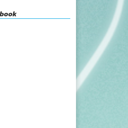
ebook