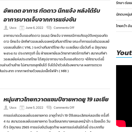
6
รักษา ต่อย
มิ.ย.
อัพเดต อาการ ทัดดาว นึกแจ้ง หลังได้รับ
นักตบหนุ่ม
อาการบาดเจ็บจากการแข่งขัน
ไทยคว้า อั
on
Usxx
June 6, 2022
Comments Off
อัพเดต
อาการบาดเจ็บของทัดดาว (แนน) นึกแจ้ง จากกรณีการเกิดอุบัติเหตุของทัด
อาการ
ดาว นึกแจ้ง นักกีฬาวอลเลย์บอลหญิงทีมชาติไทย ขณะทำการแข่งขันวอลเลย์
ทัด
ดาว
บอลเนชั่นลีก ( VNL ) ระหว่างทีมชาติไทย กับ เบลเยี่ยม เมื่อวันที่ ๔ มิถุนายน
You
นึก
๒๕๖๕ ณ ประเทศตุรกี นั้น ฝ่ายแพทย์และวิทยาศาสตร์การกีฬา สมาคมกีฬา
แจ้ง
วอลเลย์แห่งประเทศไทย ได้สรุปอาการบาดเจ็บของทัดดาว ฯให้ทราบดังนี้
หลัง
วนล่างด้านซ้าย ไม่สามารถลุกยืนได้ จึงได้นำตัวส่งโรงพยาบาล ผลการตรวจ
ได้
รับ
้นประสาท จากภาพถ่ายด้วยแม่เหล็กไฟฟ้า ( MRI )
อาการ
บาด
เจ็บ
จาก
การ
หนุ่มสาวไทยกวาดแชมป์ชายหาดยู 19 เอเชีย
แข่งขัน
on
Usxx
June 5, 2022
Comments Off
หนุ่ม
การแข่งขันวอลเลย์บอลชายหาด อายุต่ำกว่า 19 ปีชิงชนะเลิศแห่งเอเชีย ครั้งที่
สาว
4 ณ สนามวอลเลย์บอลชายหาด โรงเรียนเทศบาลหนองหญ้าม้า จ.ร้อยเอ็ด วัน
ไทย
กวาด
ที่ 5 มิถุนายน 2565 การแข่งขันวันสุดท้าย ผลการแข่งขันมีดังนี้ ประเภททีม
แชมป์