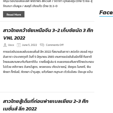
หญิง รอบรองชนะเลิศ พัชราพร สีหะวงศ์ / จิดาภา บุหนองขุ่น (ไทย 1) ชนะ สุ
ชายหาด
จิณณา เจิมพูล / สมฤดี เกิดแก้ว (ไทย 3) 2-0
ยู
Fac
19
Read More
เอเชีย
สาวไทยคว้าชัยเหนือจีน 3-2 เก็บชัยนัด 3 ศึก
VNL 2022
on
Usxx
June 5, 2022
Comments Off
สาว
การแข่งขันวอลเลย์บอลเนชั่นส์ ลีก 2022 ที่สนามอันคารา สปอร์ต ฮอลล์ กรุง
ไทย
อันคารา ประเทศตุรกี วันที่ 5 มิถุนายน 2565 เกมการแข่งขันในนัดที่สี่ ทีมชาติ
คว้า
ชัย
ไทยลงสนามพบกับทีมชาติจีน รายชื่อผู้เล่น 6 คนแรกของทีมชาติไทยประกอบ
เหนือ
ไปด้วย ศศิภาพร จันทรวิสูตร, พรพรรณ เกิดปราชญ์, ชัชชุอร โมกศรี, พิม
จีน
พิชยา ก๊กรัมย์, หัตถยา บำรุงสุข, แก้วกัลยา กมุทะลา ตัวรับอิสระ ปิยะนุช แป้น
3-
2
เก็บ
ชัย
นัด
3
ศึก
สาวไทยสู้เต็มที่ก่อนพ่ายเบลเยียม 2-3 ศึก
VNL
2022
เนชั่นส์ ลีก 2022