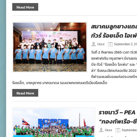
Read More
สมาคมลูกยางแถลง
ทัวร์ ร้อยเอ็ด โอเ
Usxx
September 2, 2
วันที่ 2 กันยายน 2565 เวลา 13
ซอฟเฟอริน กรุงเทพฯ มีงานแถล
บีช ทัวร์ “ร้อยเอ็ด โอเพ่น” แ
ล่า” ชิงชนะเลิศแห่งเอเชีย 20
กีฬาวอลเลย์บอลแห่งประเทศไทย, 
ร้อยเอ็ด, นายนุชากร มาศฉมาดล รองนายกเทศมนตรีเมืองร้อยเอ็ด
Read More
ราชนาวี – PEA
“กองทัพเรือ-ซี
Usxx
September