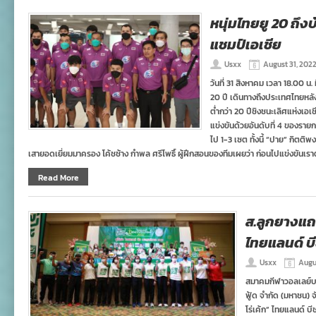
หนุ่มไทยยู 20 ถึงบ
แชมป์เอเชีย
Usxx
August 31, 202
วันที่ 31 สิงหาคม เวลา 18.00 น
20 ปี เดินทางถึงประเทศไทยหลัง
ต่ำกว่า 20 ปีชิงชนะเลิศแห่งเอเ
แข่งขันด้วยอันดับที่ 4 ของรายก
ไป 1-3 เซต ทั้งนี้ “ปาย” กิตติพง
เสายอดเยี่ยมมาครอง โค้ชช้าง กำพล ศรีโพธิ์ ผู้ฝึกสอนของทีมเผยว่า ก่อนไปแข่งขันเราตั
Read More
ส.ลูกยางแถล
ไทยแลนด์ บ
Usxx
Augu
สมาคมกีฬาวอลเลย์บอล
ฟู้ด จำกัด (มหาชน)
โร่เค้ก” ไทยแลนด์ บี