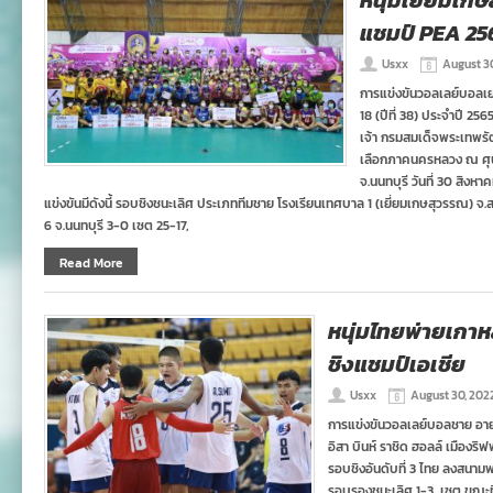
หนุ่มเยี่ยมเก
แชมป์ PEA 2
Usxx
August 3
การแข่งขันวอลเลย์บอลเย
18 (ปีที่ 38) ประจำปี 2
เจ้า กรมสมเด็จพระเทพร
เลือกภาคนครหลวง ณ ศุน
จ.นนทบุรี วันที่ 30 สิง
แข่งขันมีดังนี้ รอบชิงชนะเลิศ ประเภททีมชาย โรงเรียนเทศบาล 1 (เยี่ยมเกษสุวรรณ) จ
6 จ.นนทบุรี 3-0 เซต 25-17,
Read More
หนุ่มไทยพ่ายเกาหลี
ชิงแชมป์เอเชีย
Usxx
August 30, 202
การแข่งขันวอลเลย์บอลชาย อายุ
อิสา บินห์ ราชิด ฮอลล์ เมืองริ
รอบชิงอันดับที่ 3 ไทย ลงสนามพบ
รอบรองชนะเลิศ 1-3 เซต ขณะที่เ