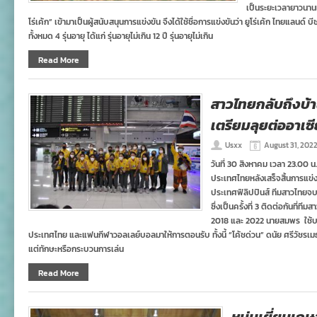
เป็นระยะเวลายาวนานเร
โร่เค้ก” เข้ามาเป็นผู้สนับสนุนการแข่งขัน จึงได้ใช้ชื่อการแข่งขันว่า ยูโร่เค้ก ไทยแลนด
ทั้งหมด 4 รุ่นอายุ ได้แก่ รุ่นอายุไม่เกิน 12 ปี รุ่นอายุไม่เกิน
Read More
สาวไทยกลับถึงบ้าน
เตรียมลุยต่ออาเซี
Usxx
August 31, 202
วันที่ 30 สิงหาคม เวลา 23.00 
ประเทศไทยหลังเสร็จสิ้นการแข่ง
ประเทศฟิลิปปินส์ ทีมสาวไทยจบ
ซึ่งเป็นครั้งที่ 3 ติดต่อกันที่ที
2018 และ 2022 นายสมพร ใช้
ประเทศไทย และแฟนกีฬาวอลเลย์บอลมาให้การตอนรับ ทั้งนี้ “โค้ชด่วน” ดนัย ศรีวัชรเ
แต่ทักษะหรือกระบวนการเล่น
Read More