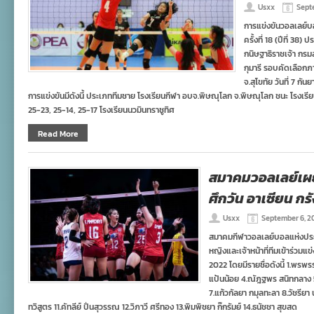
Usxx
Sept
การแข่งขันวอลเลย์
ครั้งที่ 18 (ปีที่ 3
กนิษฐาธิราชเจ้า ก
กุมารี รอบคัดเลือกภ
จ.สุโขทัย วันที่ 7 
การแข่งขันมีดังนี้ ประเภททีมชาย โรงเรียนกีฬา อบจ.พิษณุโลก จ.พิษณุโลก ชนะ โรงเร
25-23, 25-14, 25-17​ โรงเรียนนวมินทราชูทิศ
Read More
สมาคมวอลเลย์เผย
ศึกวัน อาเซียน กรั
Usxx
September 6, 2
สมาคมกีฬาวอลเลย์บอลแห่งประ
หญิงและเจ้าหน้าที่ทีมเข้าร่วมแ
2022 โดยมีรายชื่อดังนี้ 1.พร
แป้นน้อย 4.ณัฎฐพร สนิทกลาง 5
7.แก้วกัลยา กมุลทะลา 8.วัชรี
ทวิสูตร 11.คัทลีย์ ปิ่นสุวรรณ 12.วิภาวี ศรีทอง 13.พิมพิชยา ก๊กรัมย์ 14.ธนัชชา สุขสด