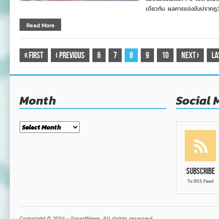
เดียวกัน ผลการแข่งขันปรากฎว่
Read More
«
First
‹
Previous
6
7
8
9
10
Next
›
La
Month
Social 
Month
Subscribe
To RSS Feed
Copyright © 2014 - SmartNews. All rights reserved.