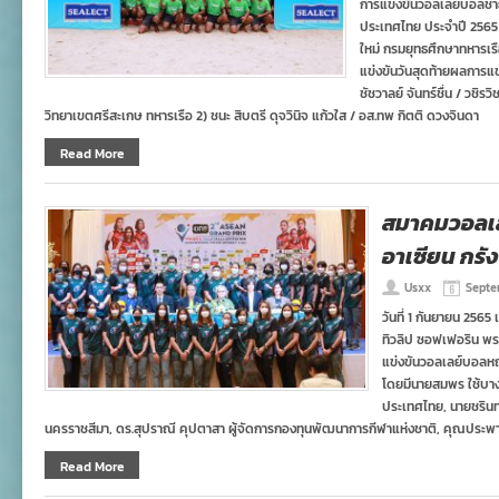
การแข่งขันวอลเลย์บอลชาย
ประเทศไทย ประจำปี 256
ใหม่ กรมยุทธศึกษาทหารเรือ
แข่งขันวันสุดท้ายผลการแข
ชัชวาลย์ จันทร์ชื่น / วชิ
วิทยาเขตศรีสะเกษ ทหารเรือ 2) ชนะ สิบตรี ดุจวินิจ แก้วใส / อส.ทพ กิตติ ดวงจินดา
Read More
สมาคมวอลเล
อาเซียน กรังด์
Usxx
Septe
วันที่ 1 กันยายน 256
ทิวลิป ซอฟเฟอริน พร
แข่งขันวอลเลย์บอลหญิง 
โดยมีนายสมพร ใช้บา
ประเทศไทย, นายชรินทร
นครราชสีมา, ดร.สุปราณี คุปตาสา ผู้จัดการกองทุนพัฒนาการกีฬาแห่งชาติ, คุณประพา
Read More