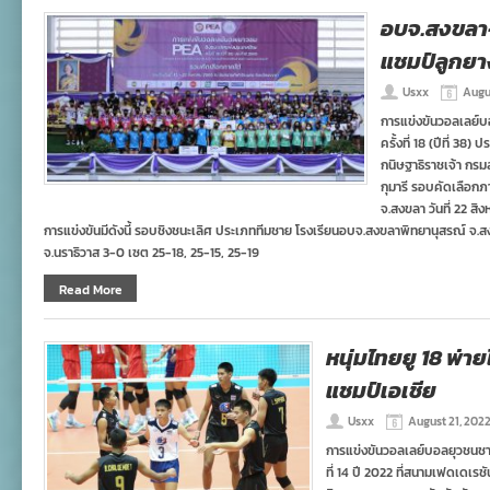
อบจ.สงขลา
แชมป์ลูกยา
Usxx
Augu
การแข่งขันวอลเลย์
ครั้งที่ 18 (ปีที่ 3
กนิษฐาธิราชเจ้า ก
กุมารี รอบคัดเลือก
จ.สงขลา วันที่ 22 ส
การแข่งขันมีดังนี้ รอบชิงชนะเลิศ ประเภททีมชาย โรงเรียนอบจ.สงขลาพิทยานุสรณ์ จ.สง
จ.นราธิวาส 3-0 เซต 25-18, 25-15, 25-19
Read More
หนุ่มไทยยู 18 พ่ายไ
แชมป์เอเชีย
Usxx
August 21, 202
การแข่งขันวอลเลย์บอลยุวชนชาย อ
ที่ 14 ปี 2022 ที่สนามเฟดเดเรชั