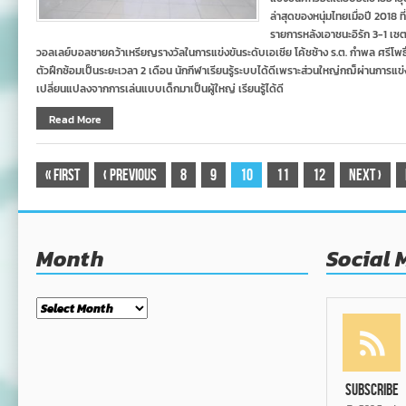
ล่าสุดของหนุ่มไทยเมื่อปี 2018 
รายการหลังเอาชนะอิรัก 3-1 เซต 
วอลเลย์บอลชายคว้าเหรียญรางวัลในการแข่งขันระดับเอเชีย โค้ชช้าง ร.ต. กำพล ศรีโพธิ์
ตัวฝึกซ้อมเป็นระยะเวลา 2 เดือน นักกีฬาเรียนรู้ระบบได้ดีเพราะส่วนใหญ่กฌ็ผ่านการ
เปลี่ยนแปลงจากการเล่นแบบเด็กมาเป็นผู้ใหญ่ เรียนรู้ได้ดี
Read More
«
First
‹
Previous
8
9
10
11
12
Next
›
Month
Social 
Month
Subscribe