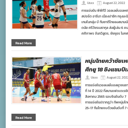
Usxx
August 22, 2022
การแข่งขัน พีพีทีวี วอลเลย์บอลหญ
สปอร์ต อารีนา เมืองปาซิก กรุงมะนิ
เกมในกลุ่ม บี ทีมชาติไทยลงสนามน
ดนัย ศรีวัชรเมธากุล ส่งผู้เล่น
ศศิภาพร จันทวิสูตร, ชัชชุอร โมกศ
Read More
หนุ่มไทยคว้าชัยเห
ศึกยู​ 18 ชิงแชมป์
Usxx
August 22, 202
การแข่งขันวอลเลย์บอลยุวชนชาย อ
ที่ 14 ปี 2022 ที่สนามเฟดเดเรชั
สิงหาคม 2565 รอบชิงอันดับ 7
การแข่งขันปรากฎว่า ทัพหนุ่มไ
25-17 ทีมไทยจบด้วยอันดับที่ 7
Read More