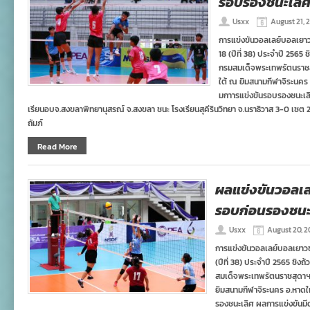
รอบรองชนะเลิ
Usxx
August 21, 
การแข่งขันวอลเลย์บอลเยาวช
18 (ปีที่ 38) ประจำปี 2565
กรมสมเด็จพระเทพรัตนราชส
ใต้ ณ ยิมสนามกีฬาจิระนคร อ
มกาารแข่งขันรอบรองชนะเลิศ
เรียนอบจ.สงขลาพิทยานุสรณ์ จ.สงขลา ชนะ โรงเรียนสุคีรินวิทยา จ.นราธิวาส 3-0 เซต 
ถัมภ์
Read More
ผลแข่งขันวอลเล
รอบก่อนรองชนะ
Usxx
August 20, 
การแข่งขันวอลเลย์บอลเยาวชน
(ปีที่ 38) ประจำปี 2565 ชิ
สมเด็จพระเทพรัตนราชสุดาฯ
ยิมสนามกีฬาจิระนคร อ.หาดใ
รองชนะเลิศ ผลการแข่งขันมีด