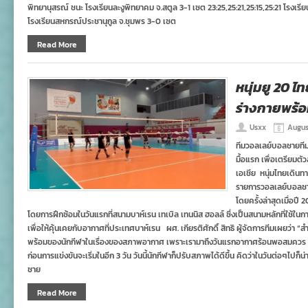
พิทยานุสรณ์ ชนะ โรงเรียนละงูพิทยาคม จ.สตูล 3-1 เซต 23:25,25:21,25:15,25:21 โรงเรี
โรงเรียนสหกรณ์ประชานุกูล จ.ชุมพร 3-0 เซต
Read More
หนุ่มยู 20 ไ
ร่างกายพร้อ
Usxx
Augus
ทีมวอลเลย์บอลชายทีมช
มื้อแรก เพื่อเตรียมต
เอเชีย หนุ่มไทยเดินทา
รายการวอลเลย์บอลชาย 
โดยครั้งล่าสุดเมื่อปี
โดยการฝึกซ้อมในวันแรกที่สนามบาห์เรน เทเบิล เทนนิส ฮอลล์ ซึ่งเป็นสนามหลักที่ใช้ใน
เพื่อให้คุ้นเคยกับอากาศที่ประเทศบาห์เรน ผศ. เกียรติศักดิ์ สิทธิ ผู้จัดการทีมเผยว่า 
พร้อมของนักกีฬาในเรื่องของสภาพอากาศ เพราะเรามาถึงวันแรกอากาศร้อนพอสมควร 
ก่อนการแข่งขันจะเริ่มในอีก 3 วัน วันนี้นักกีฬาก็ปรับสภาพได้ดีขึ้น คิดว่าในวันต่อๆไป
ชาย
Read More