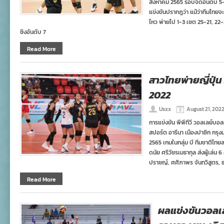
สิงหาคม 2565 รอบจัดอันดับ 5
แข่งขันปรากฎว่า แม้ว่าทีมไทยจะ
ไหว พ่ายไป 1-3 เซต 25-21, 22
ชิงอันดับ 7
Read More
สาวไทยพ่ายญี่ปุ่น
2022
Usxx
August 21, 202
การแข่งขัน พีพีทีวี วอลเลย์บอล
สปอร์ต อารีนา เมืองปาซิก กรุงม
2565 เกมในกลุ่ม บี ทีมชาติไทย
ดนัย ศรีวัชรเมธากุล ส่งผู้เล
ปราชญ์, ศศิภาพร จันทวิสูตร, 
Read More
ผลแข่งขันวอลเล