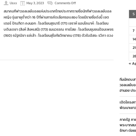
on
Usxx
May 3, 2023
Comments Off
สมาคม
สมาคมกีฬาวอลเลย์บอลแห่งประเทศไทยประกาศรายชื่อนักกีฬาวอลเลย์บอล
วอลเลย์
S
หญิง รุ่นอายุต่ำกว่า 16 ปีที่ผ่านการคัดเลือกรอบสอง โดยมีรายชื่อดังนี้ เซต
เผย
ราย
เตอร์ ปัณฑิตา คงนอก : โรงเรียนสุรนารี (171) เซราห์ แอนโคมาห์ : โรงเรียน
ชื่อ
บดินเดชา (สิงห์ สิงหเสนี) (173) ธมนวรรณ การไสย : โรงเรียนชุมชนป้อมเพชร
7
นัก
(160) ณัฐณิชา แซ่เล้า : โรงเรียนสุโขทัยวิทยาคม (178) ตัวรับอิสระ รวิภา ดวง
ตบ
14
หญิง
ยู
21
16
ผ่าน
2
คัด
« A
ตัว
รอบ
สอง
ทีมนักตบสา
วอลเลย์บอ
ฮานอย ประ
เปิดโครงก
พัฒนาเยาวช
ภาครัฐ ภา
พระบาทสมเ
รักษา ต่อย