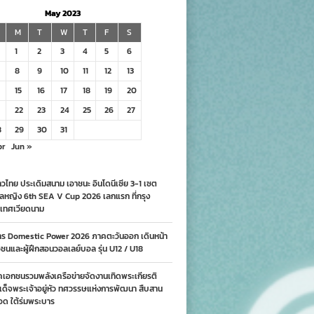
May 2023
M
T
W
T
F
S
1
2
3
4
5
6
8
9
10
11
12
13
15
16
17
18
19
20
22
23
24
25
26
27
8
29
30
31
pr
Jun »
วไทย ประเดิมสนาม เอาชนะ อินโดนีเซีย 3-1 เซต
ลหญิง 6th SEA V Cup 2026 เลกแรก ที่กรุง
เทศเวียดนาม
าร Domestic Power 2026 ภาคตะวันออก เดินหน้า
นและผู้ฝึกสอนวอลเลย์บอล รุ่น U12 / U18
คเอกชนรวมพลังเครือข่ายจัดงานเทิดพระเกียรติ
ด็จพระเจ้าอยู่หัว ทศวรรษแห่งการพัฒนา สืบสาน
อด ใต้ร่มพระบาร