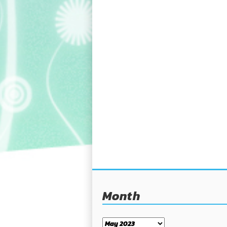
Month
Month