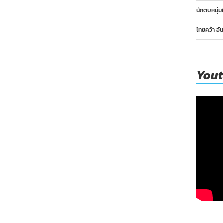
นักตบหนุ่ม
ไทยคว้า อั
You