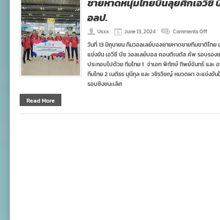
ชายหาดหนุ่มไทยบินลุยศึกเอวีซี บ
อลป.
on
Usxx
June 13, 2024
Comments Off
ชายห
วันที่ 13 มิถุนายน ทีมวอลเลย์บอลชายหาดชายทีมชาติไทย อ
หนุ่ม
แข่งขัน เอวีซี บีช วอลเลย์บอล คอนติเนตัล คัพ รอบรองช
ไทย
บิน
ประกอบไปด้วย ทีมไทย 1 จ่าเอก พิทักษ์ ทิพย์จันทร์ และ
ลุย
ทีมไทย 2 เนติธร มุนีกุล และ วชิรวิชญ์ หมวดผา จะแข่งขัน
ศึก
รอบชิงชนะเลิศ
เอ
วีซี
Read More
บีช
คอน
ติ
เนตั
ล
คัพ
คัด
อลป.