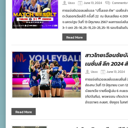
Usxx
June 13, 2024
Comments 
การแข่งขันวอลเลย์บอล “ปริ๊นเซส คัพ” เอสโคล่า รุ
ตะวันออกเฉียงใต้ ครั้งที่ 22 ณ ยิมเนเซียม 4,0
จ.นครปฐม วันที่ 13 มิถุนายน 2567 ผลการแข่งขันมี
3-1 เซต 25-16,25-15,23-25,25-15 รอบชิงอันดับ
Read More
สาวไทยเฉือนชัยบั
เนชั่นส์ ลีก 2024 ส
Usxx
June 13, 2024
การแข่งขันวอลเลย์บอลเนชั่นส์ 
ฮ่องกง วันที่ 13 มิถุนายน เวลา
บัลแกเรีย รายชื่อผู้เล่น 6 คนแ
(กัปตันทีม), พรพรรณ เกิดปราชญ
อัจฉราพร คงยศ, ชัชชุอร โมกศรี
Read More