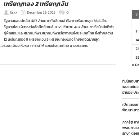
เหรียญทอง 2 เหรียญเงิน
Usxx
December 26, 2025
0
S
รัฐบาลมอบอัดฉีด 487 ล้านบาททัพซีเกมส์ เรือพายรับมากสุด 36.8 ล้าน
รัฐบาลโอนเงินรางวัลอัดฉีดซีเกมส์ 2025 จำนวน 487 ล้านบาท ถึงมือนักกีฬา
7
ผู้ฝึกสอน และสมาคมกีฬา สมาคมกีฬาเรือพายแห่งประเทศไทย ซึ่งทำผลงาน
12 เหรียญทอง 9 เหรียญเงิน 5 เหรียญทองแดง โกยอัดฉีดมากสุด
14
ินดอร์สเตเดียม หัวหมาก การกีฬาแห่งประเทศไทย นายอรรถกร
21
2
« Oc
ทีมนักตบสา
วอลเลย์บอ
ฮานอย ประ
เปิดโครงก
พัฒนาเยาวช
ภาครัฐ ภา
พระบาทสมเ
รักษา ต่อย