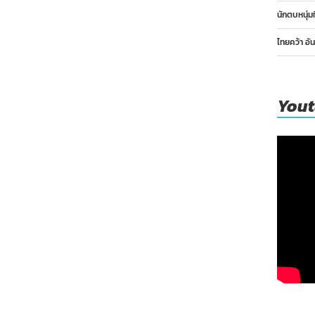
นักตบหนุ่ม
ไทยคว้า อั
You