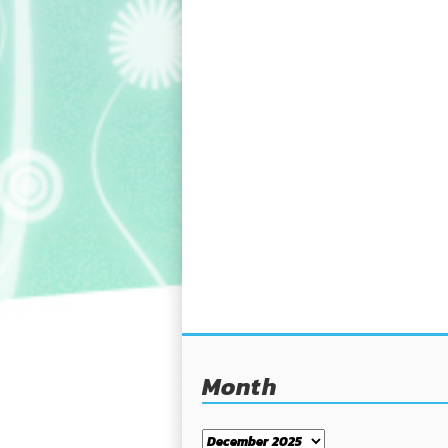
Month
Month