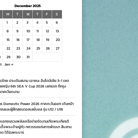
December 2025
M
T
W
T
F
S
1
2
3
4
5
6
8
9
10
11
12
13
15
16
17
18
19
20
22
23
24
25
26
27
8
29
30
31
t
Jan »
วไทย ประเดิมสนาม เอาชนะ อินโดนีเซีย 3-1 เซต
ลหญิง 6th SEA V Cup 2026 เลกแรก ที่กรุง
เทศเวียดนาม
าร Domestic Power 2026 ภาคตะวันออก เดินหน้า
นและผู้ฝึกสอนวอลเลย์บอล รุ่น U12 / U18
คเอกชนรวมพลังเครือข่ายจัดงานเทิดพระเกียรติ
ด็จพระเจ้าอยู่หัว ทศวรรษแห่งการพัฒนา สืบสาน
อด ใต้ร่มพระบาร