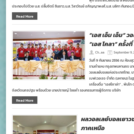
ฟุก ประเทศเวียดนาม สำหรับนัก
ประกอบไปด้วย น.ส. ปลื้มจิตร์ ถินขาว,น.ส. วิลาวัณย์ อภิญญาพงศ์,น.ส. มลิกา กันทอง,ปิ
Read More
“เอส เอ็ม เอ็ม” ว
“เอส โคลา” ครั้งที่
Ch...aa
September 9, 
วันที่ 9 กันยายน 2556 ณ ห้อง
รามคำแหง กรุงเทพมหานคร นา
วอลเลย์บอลแห่งประเทศไทย, นางธ
เบฟเวอเรจ จำกัด (มหาชน) ในฐาน
เครื่องดื่ม “เอสโคาล่า” , พัน
จังหวัดนครปฐม พร้อมด้วย นายปราชญ์ ไชยคำ รองกรรมการผู้จัดการ บริษัท
Read More
ผลวอลเลย์บอลเยาว
ภาคเหนือ