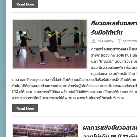
Read More
ทีมวอลเลย์บอลสา
รับมือไต้หวัน
TVA volley
September
ความพร้อมของทัพวอลเลย์บอลหญิ
รายการเอวีซี คัพ 2016 ที่ประเท
น.มา “โค้ชด่วน” ดนัย ศรีวัชรเม
ซ้อมที่โรงเรียนวินห์ฟุค เพื่อเ
กลุ่มนัดแรก ขณะที่การฝึกซ้อม “
บอล และ จังหวะรุก นอกจากนี้ยังกำชับให้ทุกคนมีความกระตือรือร้นในการฝึกซ้อมให้มาก เพ
กำชับไม่ให้ทุกคนเล่นด้วยความประมาท สำหรับผู้เล่นที่ส่งลงสนามจะเป็นการผสมกันระหว่าง
ให้พี่ๆได้มอบประสบการณ์ให้น้อง พร้อมกับให้นักกีฬาหลายๆคนมีโอกาสได้เจอเกมที่จะเอ
แรกของทีมชาติไทยในรายการเอวีซีคัพ 2016 จะพบกับทีมชาติไต้หวันในวันที่ 14
Read More
ผลการแข่งขันวอลเลย
อายุไม่เกิน 16 ปี 12 