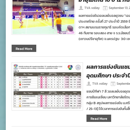
TVA volley
September 13, 
ผลการแข่งขันวอลเลย์บอลยุวชน “เอสโคล
ประเทศไทย ครั้งที่ 27 ประจำปี 255
ดาฯ สยามบรมราชกุมารี รอบคัดเลือกภา
46 ทีมชาย รอบสอง สาย จ ร.ร.มัธยมว
(เชาวนปรีชาอุทิศ) จ.นครปฐม 3:0 เซต
Read More
ผลการแข่งขันแชมป
อุดมศึกษา ประจำป
TVA volley
September
แชมป์กีฬา 7 สี วอลเลย์บอลอุ
คารยิมเนเซี่ยม มหาวิทยาลัยรัตน
กลุ่ม B สรุปผลการแข่งขัน ม.ศร
/ 25-13] ใข้เวลาการแข่งขันทั้งส
Read More