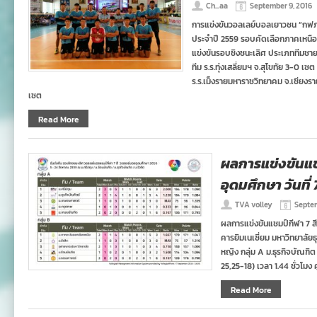
Ch...aa
September 9, 2016
การแข่งขันวอลเลย์บอลเยาวชน “กฟภ”(
ประจำปี 2559 รอบคัดเลือกภาคเหนือ จ
แข่งขันรอบชิงชนะเลิศ ประเภททีมชาย
ทีม ร.ร.ทุ่งเสลี่ยมฯ จ.สุโขทัย 3-0 เ
ร.ร.เม็งรายมหาราชวิทยาคม จ.เชียงร
เซต
Read More
ผลการแข่งขันแช
อุดมศึกษา วันที
TVA volley
Septem
ผลการแข่งขันแชมป์กีฬา 7 ส
คารยิมเนเซี่ยม มหาวิทยาลัยธุ
หญิง กลุ่ม A ม.ธุรกิจบัณฑิ
25,25-18) เวลา 1.44 ชั่วโมง 
Read More