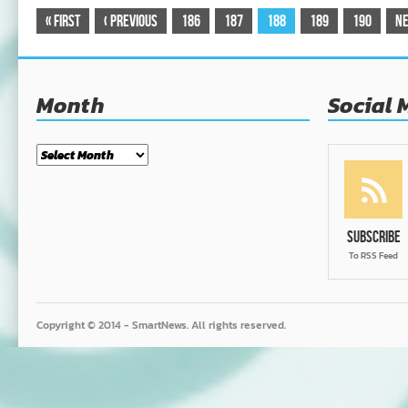
«
First
‹
Previous
186
187
188
189
190
N
Month
Social 
Month
Subscribe
To RSS Feed
Copyright © 2014 - SmartNews. All rights reserved.