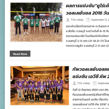
ผลการแข่งขัน”ยูโร่เ
วอลเลย์บอล 2016 วันท
TVA volley
September 12, 
รอบคัดเลือกตัวแทนภาค ตะวันออก 
อ.สัตหีบ จ.ชลบุรี ระหว่างวันที่ 8-15 
รอบรองชนะเลิศ โรงเรียนวัดโขดทิมทา
จ.นนทบุรี 2-0 เซต (21-18,21-17) โรงเ
ตลาดบางคูลัด จ.นนทบุรี 2-0 เซต (21
Read More
ทัพวอลเลย์บอลหญิ
แข่งขัน เอวีซี คั
TVA volley
September
วันที่ 12 กันยายน 2559 เวลา 0
ทีมวอลเลย์บอลหญิงทีมชาติไทย 
สายการบินแอร์ เอเชีย เที่ยวบิน
วอลเลย์บอล”เอวีซี คัพ 2016″ ร