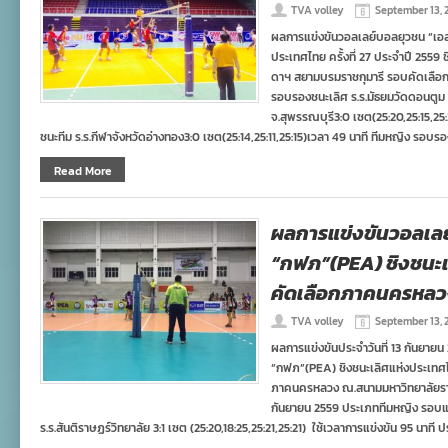
TVA volley
September 13, 
ผลการแข่งขันวอลเลย์บอลยุวชน “เอสโคล
ประเทศไทย ครั้งที่ 27 ประจำปี 255
ดาฯ สยามบรมราชกุมารี รอบคัดเลือกภ
รอบรองชนะเลิศ ร.ร.มัธยมวัดดอนตูม จ.
จ.สุพรรณบุรี3:0 เซต(25:20,25:15,25:
ชนะทีม ร.ร.กีฬาจังหวัดอ่างทอง3:0 เซต(25:14,25:11,25:15)เวลา 49 นาที ทีมหญิง รอบร
Read More
ผลการแข่งขันวอลเล
“กฟภ”(PEA) ชิงชนะเ
คัดเลือกภาคนครหลว
TVA volley
September 13, 
ผลการแข่งขันประจำวันที่ 13 กันยา
“กฟภ”(PEA) ชิงชนะเลิศแห่งประเทศไท
ภาคนครหลวง ณ.สนามมหาวิทยาลัยราม
กันยายน 2559 ประเภททีมหญิง รอบแรก
ร.ร.สันติราษฏร์วิทยาลัย 3:1 เซต (25:20,18:25,25:21,25:21) ใช้เวลาการแข่งขัน 95 นาที